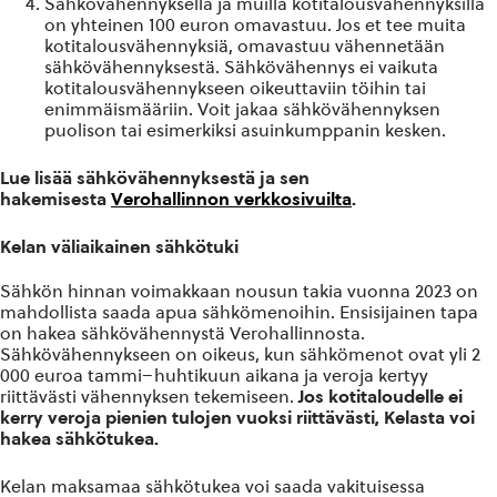
Sähkövähennyksellä ja muilla kotitalousvähennyksillä
on yhteinen 100 euron omavastuu. Jos et tee muita
kotitalousvähennyksiä, omavastuu vähennetään
sähkövähennyksestä. Sähkövähennys ei vaikuta
kotitalousvähennykseen oikeuttaviin töihin tai
enimmäismääriin. Voit jakaa sähkövähennyksen
puolison tai esimerkiksi asuinkumppanin kesken.
Lue lisää sähkövähennyksestä ja sen
hakemisesta
Verohallinnon verkkosivuilta
.
Kelan väliaikainen sähkötuki
Sähkön hinnan voimakkaan nousun takia vuonna 2023 on
mahdollista saada apua sähkömenoihin. Ensisijainen tapa
on hakea sähkövähennystä Verohallinnosta.
Sähkövähennykseen on oikeus, kun sähkömenot ovat yli 2
000 euroa tammi–huhtikuun aikana ja veroja kertyy
riittävästi vähennyksen tekemiseen.
Jos kotitaloudelle ei
kerry veroja pienien tulojen vuoksi riittävästi, Kelasta voi
hakea sähkötukea.
Kelan maksamaa sähkötukea voi saada vakituisessa