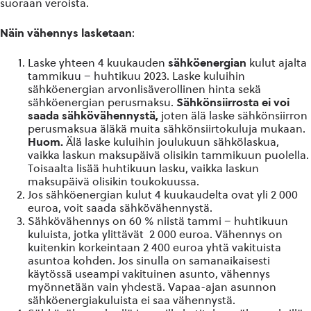
suoraan veroista.
Näin vähennys lasketaan
:
Laske yhteen 4 kuukauden
sähköenergian
kulut ajalta
tammikuu – huhtikuu 2023. Laske kuluihin
sähköenergian arvonlisäverollinen hinta sekä
sähköenergian perusmaksu.
Sähkönsiirrosta ei voi
saada sähkövähennystä,
joten älä laske sähkönsiirron
perusmaksua äläkä muita sähkönsiirtokuluja mukaan.
Huom.
Älä laske kuluihin joulukuun sähkölaskua,
vaikka laskun maksupäivä olisikin tammikuun puolella.
Toisaalta lisää huhtikuun lasku, vaikka laskun
maksupäivä olisikin toukokuussa.
Jos sähköenergian kulut 4 kuukaudelta ovat yli 2 000
euroa, voit saada sähkövähennystä.
Sähkövähennys on 60 % niistä tammi – huhtikuun
kuluista, jotka ylittävät 2 000 euroa. Vähennys on
kuitenkin korkeintaan 2 400 euroa yhtä vakituista
asuntoa kohden. Jos sinulla on samanaikaisesti
käytössä useampi vakituinen asunto, vähennys
myönnetään vain yhdestä. Vapaa-ajan asunnon
sähköenergiakuluista ei saa vähennystä.