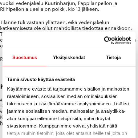
vuoksi vedenjakelu Kuutinharjun, Pappilanpellon ja
Riihipellon alueella on poikki. klo 13 jälkeen.
Tilanne tuli vastaan yllättäen, eikä vedenjakelun
katkeamisesta ole ollut mahdollista tiedottaa ennakkoon.
Tämän vuoksi pyydämme kertomaan tätä tietoa eteenpäin
esimerkiksi naapureillenne! Tämän hetkisen tiedon mukaan
ongelma saadaan korjattua ke 8.7. aamupäivän aikana.
Suostumus
Yksityiskohdat
Tietoja
Rautalammin vesilaitos
Tämä sivusto käyttää evästeitä
Kuulutus jätetaksaluonnoksista
Käytämme evästeitä tarjoamamme sisällön ja mainosten
räätälöimiseen, sosiaalisen median ominaisuuksien
Kuulutukset
Panu
4.10.2018 -
-
Kommentointi suljettu
-
tukemiseen ja kävijämäärämme analysoimiseen. Lisäksi
Jätelautakunta päätti myös asettaa taksaluonnokset
jaamme sosiaalisen median, mainosalan ja analytiikka-
yleisesti nähtäville jätelautakunnan verkkosivuille.
Kuulutus ja asiakirjat ovat osoitteessa:
alan kumppaneillemme tietoja siitä, miten käytät
http://www.jatelautakunta.fi/fi/kuulutukset-1/
sivustoamme. Kumppanimme voivat yhdistää näitä
tietoja muihin tietoihin, joita olet antanut heille tai joita on