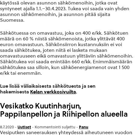
käytössä olevan asunnon sähkömenoihin, jotka ovat
syntyneet ajalla 1.1.–30.4.2023. Tukea voi saada vain yhden
asunnon sähkömenoihin, ja asunnon pitää sijaita
Suomessa.
Sähkötuessa on omavastuu, joka on 400 e/kk. Sähkötuen
määrä on 60 % niistä sähkömenoista, jotka ylittävät 400
euron omavastuun. Sähkönsiirron kustannuksiin ei voi
saada sähkötukea, joten niitä ei lasketa mukaan
omavastuuseen eikä omavastuun ylittäviin sähkömenoihin.
Sähkötukea voi saada enintään 660 e/kk. Enimmäismäärän
sähkötukea saa silloin, kun sähköenergiamenot ovat 1 500
e/kk tai enemmän.
Lue lisää väliaikaisesta sähkötuesta ja sen
hakemisesta
Kelan verkkosivuilta
.
Vesikatko Kuutinharjun,
Pappilanpellon ja Riihipellon alueella
Uutiset
Panu
8.7.2020 -
-
Kommentointi suljettu
-
Vesiputken saneerauksen yhteydessä aiheutuneen vuodon