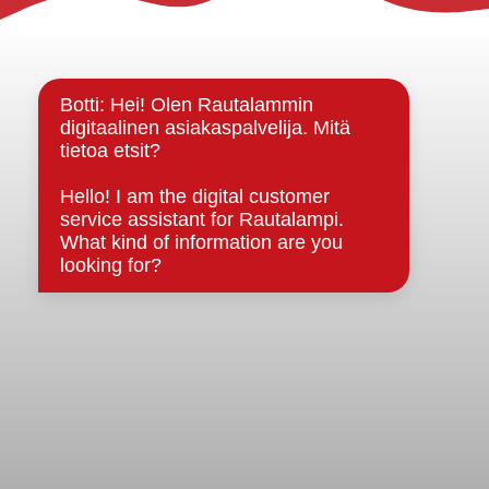
Yhteystiedot
Kuntainfo
Strategiat, ohjelmat, ohjeet, suunnitelmat, säännöt ja
sopimukset
Asiakirjajulkisuuskuvaus
Evästeet
Saavutettavuusseloste
Tietosuoja
Tietosuojaselosteet
Tietopyyntö
Päätöksenteko ja lähidemokratia
Päätökset, esityslistat & pöytäkirjat
Hallinto
Kunnanhallitus