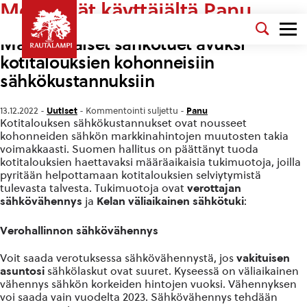
Merkinnät käyttäjältä Panu
Määräaikaiset sähkötuet avuksi
kotitalouksien kohonneisiin
sähkökustannuksiin
Uutiset
Panu
13.12.2022 -
-
Kommentointi suljettu
-
Kotitalouksen sähkökustannukset ovat nousseet
kohonneiden sähkön markkinahintojen muutosten takia
voimakkaasti. Suomen hallitus on päättänyt tuoda
kotitalouksien haettavaksi määräaikaisia tukimuotoja, joilla
pyritään helpottamaan kotitalouksien selviytymistä
tulevasta talvesta. Tukimuotoja ovat
verottajan
sähkövähennys
ja
Kelan väliaikainen sähkötuki
:
Verohallinnon sähkövähennys
Voit saada verotuksessa sähkövähennystä, jos
vakituisen
asuntosi
sähkölaskut ovat suuret. Kyseessä on väliaikainen
vähennys sähkön korkeiden hintojen vuoksi. Vähennyksen
voi saada vain vuodelta 2023. Sähkövähennys tehdään