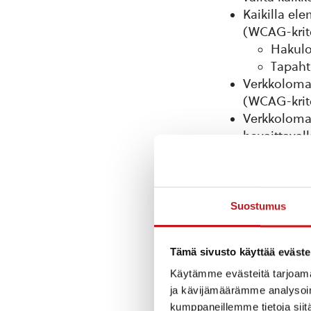
Kaikilla el
(WCAG-kritee
Hakulo
Tapaht
Verkkolomakk
(WCAG-kriteer
Verkkolomakk
havaittavalla
Palvelun ki
minkä seura
Kielitieto p
3.1.2.).
Suostumus
Mobiilivali
painikkeiks
Tämä sivusto käyttää eväste
käyttäville.
4.1.2.).
Käytämme evästeitä tarjoama
ja kävijämäärämme analysoim
Tapahtumaka
kumppaneillemme tietoja siitä
vastaa niide