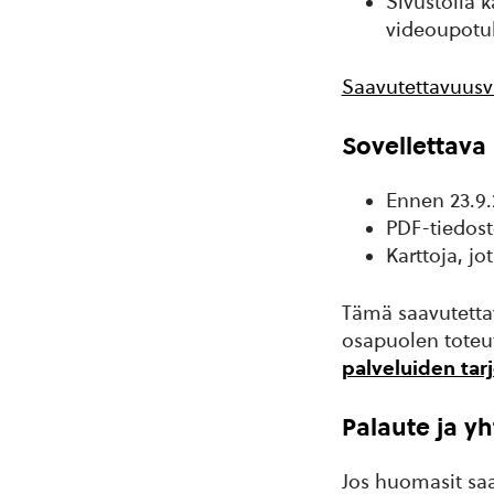
Sivustolla 
videoupotuk
Saavutettavuusv
Sovellettava 
Ennen 23.9.
PDF-tiedosto
Karttoja, jo
Tämä saavutettav
osapuolen toteut
palveluiden tar
Palaute ja yh
Jos huomasit saav