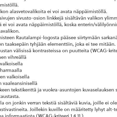
mistöllä.
kon alasvetovalikoita ei voi avata näppäimistöllä.
sivujen sivusto-osion linkkejä sisältävän valikon yli
jä ei voi avata näppäimistöllä, koska enterin/välilyön
lavalikon.
nisteen Rautalampi-logosta pääsee siirtymään sarkan
n taaksepäin tyhjään elementtiin, joka ei tee mitään.
austan välisissä kontrasteissa on puutteita (WCAG-kritee
nen vihreällä
valkoisella
 harmaalla
en valkoisella
n vaaleansinisellä
en tekstikenttä ja vuokra-asuntojen kuvaselauksen s
taustasta.
lla on jonkin verran tekstiä sisältäviä kuvia, joille ei ol
stivastineita. Joillekin kuville on määritetty lyhyt alt-te
ea informaatiota (WCAG-kriteeri 1.4.11.).