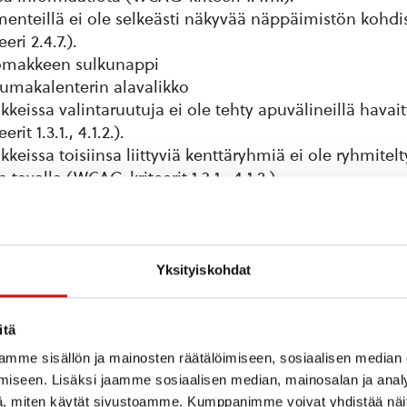
ementeillä ei ole selkeästi näkyvää näppäimistön kohdi
ri 2.4.7.).
makkeen sulkunappi
umakalenterin alavalikko
eissa valintaruutuja ei ole tehty apuvälineillä havaitt
it 1.3.1., 4.1.2.).
eissa toisiinsa liittyviä kenttäryhmiä ei ole ryhmitel
 tavalla (WCAG-kriteerit 1.3.1., 4.1.2.).
eli on määritetty HTML-koodiin suomeksi myös muissa k
uksena tekstit ovat vaikeita ymmärtää ruudunlukijakäy
uuttuu myös kieliversioihin osoittavista linkeistä (WCAG-
Yksityiskohdat
kossa osioiden avaamisesta vastaavia kontrolleja ei ole
i, mikä tekee niiden toiminnan vaikeaksi ymmärtää ap
itä
 Niiden tila ei myöskään ole havaittavissa apuvälineil
mme sisällön ja mainosten räätälöimiseen, sosiaalisen median
iseen. Lisäksi jaamme sosiaalisen median, mainosalan ja analy
lenterin hakutoiminnossa olevien kenttien näkyvät n
, miten käytät sivustoamme. Kumppanimme voivat yhdistää näitä t
n ohjelmallisesti määritettyä nimeä, ja osa ohjelmalli