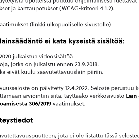
käytetyistä upotteista puuttuu ohjelmallisesti luettava
set ja karttaupotukset (WCAG-kriteeri 4.1.2).
aatimukset
(linkki ulkopuoliselle sivustolle)
lainsäädäntö ei kata kyseistä sisältöä:
2020 julkaistua videosisältöä.
ja, jotka on julkaistu ennen 23.9.2018.
tka eivät kuulu saavutettavuuslain piiriin.
uusseloste on päivitetty 12.4.2022. Seloste perustuu
tamaan arviointiin siitä, täyttääkö verkkosivusto
Lain 
joamisesta 306/2019
vaatimukset.
teystiedot
utettavuuspuutteen, jota ei ole listattu tässä selostee