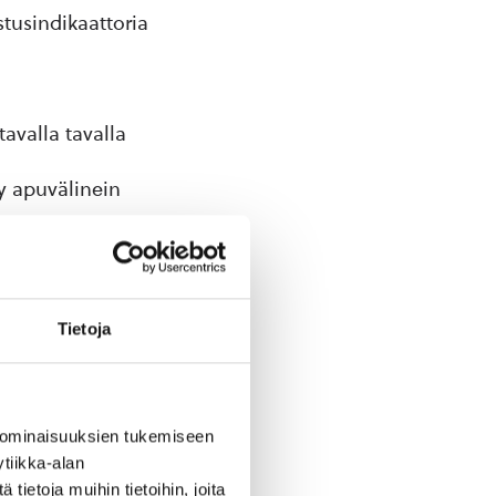
stusindikaattoria
avalla tavalla
ty apuvälinein
ieliversioissa,
ttäjälle.
kriteeri 3.1.1.,
Tietoja
 määritelty
uvälineitä
lä (WCAG-kriteeri
 ominaisuuksien tukemiseen
tiikka-alan
imet eivät
ietoja muihin tietoihin, joita
sesti