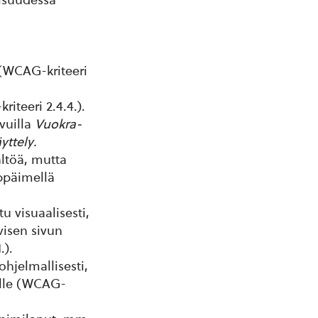
i (WCAG-kriteeri
riteeri 2.4.4.).
vuilla
Vuokra-
yttely.
ltöä, mutta
äppäimellä
u visuaalisesti,
visen sivun
.).
ohjelmallisesti,
ille (WCAG-