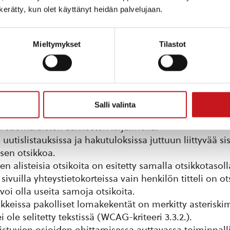
n kerätty, kun olet käyttänyt heidän palvelujaan.
ä teksteistä on englanniksi (WCAG-kriteeri 2.5.3.).
sikoiden rakenteessa, jotka vaikeuttavat sivujen rakent
n suhteiden ymmärtämistä (WCAG-kriteeri 1.3.1.).
Mieltymykset
Tilastot
ksi on merkitty sisältöjä, jotka eivät ole otsikoita.
taso on jätetty välistä useilla sisältösivuilla.
nisteessa oleva Rautalammin kunta -otsikko näyttää o
ille otsikoille.
ellisen hakemiston viimeinen #-symbolilla merkitty ot
Salli valinta
ymmärtää ruudunlukijalla. Otsikon alla on sisältöjä, jo
n suomalaisten aakkosten kirjaimella.
uutislistauksissa ja hakutuloksissa juttuun liittyvää si
sen otsikkoa.
een alisteisia otsikoita on esitetty samalla otsikkotasoll
 sivuilla yhteystietokorteissa vain henkilön titteli on ot
 voi olla useita samoja otsikoita.
keissa pakolliset lomakekentät on merkitty asteriskime
i ole selitetty tekstissä (WCAG-kriteeri 3.3.2.).
oistuvien osioiden ohittamisessa auttavassa toiminnal