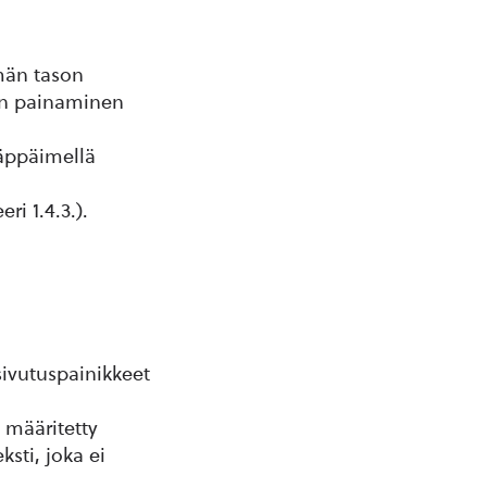
mmän tason
nin painaminen
äppäimellä
ri 1.4.3.).
ivutuspainikkeet
e määritetty
ksti, joka ei