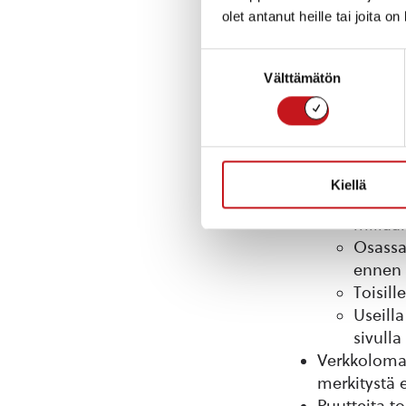
olet antanut heille tai joita o
määritetyist
Puutteita ot
Suostumuksen
keskinäiste
Välttämätön
valinta
Otsikoi
Otsikko
Alatun
edeltäv
Aakkos
Kiellä
vaikea 
millää
Osassa 
ennen 
Toisill
Useilla
sivulla
Verkkolomak
merkitystä e
Puutteita t