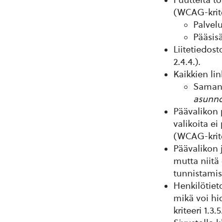
(WCAG-kritee
Palvelu
Pääsisä
Liitetiedost
2.4.4.).
Kaikkien lin
Samann
asunno
Päävalikon 
valikoita e
(WCAG-kritee
Päävalikon j
mutta niitä 
tunnistamist
Henkilötieto
mikä voi hi
kriteeri 1.3.5