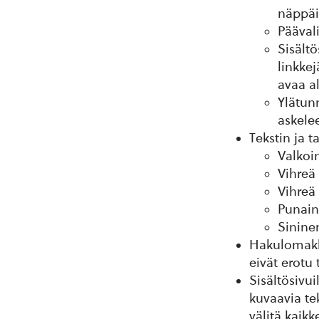
näppäi
Päävali
Sisältö
linkke
avaa a
Ylätun
askelee
Tekstin ja t
Valkoi
Vihreä 
Vihreä
Punain
Sinine
Hakulomakke
eivät erotu 
Sisältösivui
kuvaavia tek
välitä kaikk