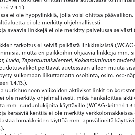
ri 2.4.1.).
ssa ei ole hyppylinkkiä, jolla voisi ohittaa päävalikon.
ltöaluetta ei ole merkitty ohjelmallisesti.
oja avaavia linkkejä ei ole merkitty palvelussa selväst
kkien tarkoitus ei selviä pelkästä linkkiteksistä (WCAG-k
imisiä, mutta eri paikkoihin ohjaavia linkkejä mm. si
t, Lukio, Tapahtumakalenteri, Kokkatoiminnan taidenä
pudotusvalikot peittävät auetessaan alleen muuta sisä
i pysty sulkemaan liikuttamatta osoitinta, esim. esc-n
ri 1.4.13.).
a uutishuoneen valikoiden aktiiviset linkit on korostett
ei ole merkitty ohjelmallisesti, mikä hankaloittaa aktii
a mm. ruudunlukijoita käyttäville (WCAG-kriteeri 1.3.1
ja kerääviä kenttiä ei ole merkitty verkkolomakkeissa 
dastaa lomakkeiden täyttöä mm. apuvälineitä käyttäv
.).