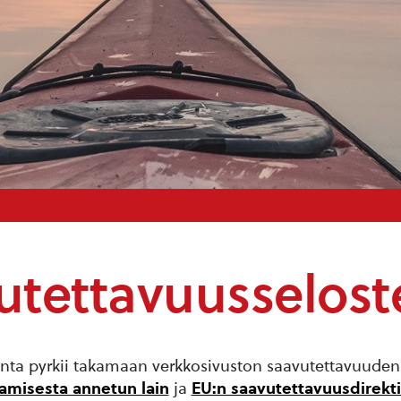
utettavuusselost
ta pyrkii takamaan verkkosivuston saavutettavuude
oamisesta annetun lain
ja
EU:n saavutettavuusdirekti