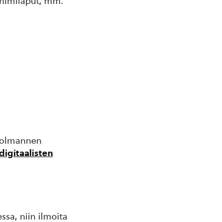
t nimilaput, mm.
 kolmannen
digitaalisten
ssa, niin ilmoita