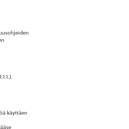
vuusohjeiden
en
1.1.).
öä käyttäen
pääse