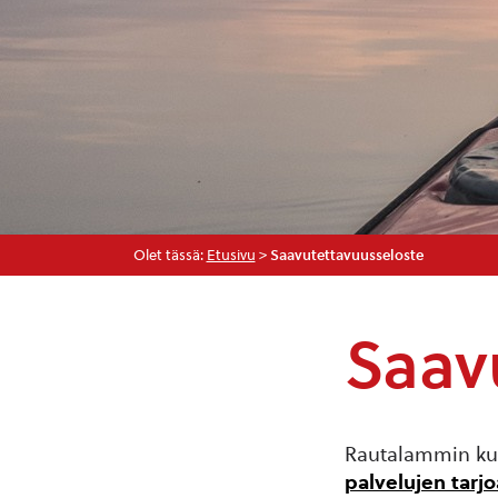
Olet tässä:
Etusivu
>
Saavutettavuusseloste
Saav
Rautalammin kun
palvelujen tarj