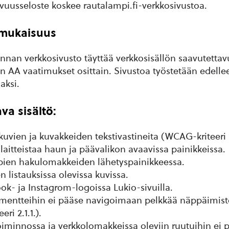
uusseloste koskee rautalampi.fi-verkkosivustoa.
mukaisuus
nan verkkosivusto täyttää verkkosisällön saavutetta
n AA vaatimukset osittain. Sivustoa työstetään edelle
aksi.
va sisältö:
uvien ja kuvakkeiden tekstivastineita (WCAG-kriteeri 1.
laitteistaa haun ja päävalikon avaavissa painikkeissa.
ien hakulomakkeiden lähetyspainikkeessa.
n listauksissa olevissa kuvissa.
ok- ja Instagrom-logoissa Lukio-sivuilla.
ementteihin ei pääse navigoimaan pelkkää näppäimist
ri 2.1.1.).
iminnossa ja verkkolomakkeissa oleviin ruutuihin ei 