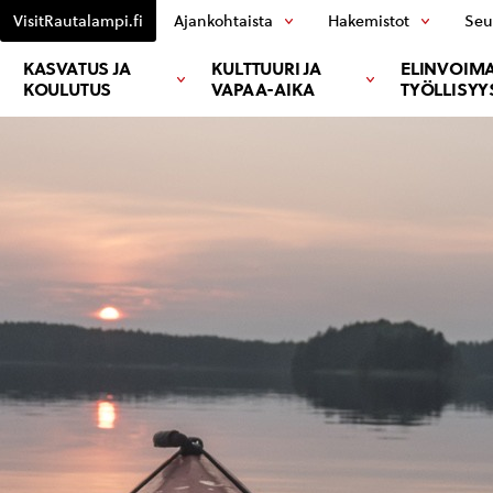
VisitRautalampi.fi
Ajankohtaista
Hakemistot
Seu
KASVATUS JA
KULTTUURI JA
ELINVOIMA
KOULUTUS
VAPAA-AIKA
TYÖLLISYY