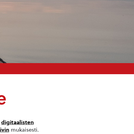
e
n
digitaalisten
ivin
mukaisesti.