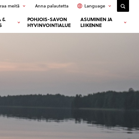
raa meitä
Anna palautetta
Language
 &
POHJOIS-SAVON
ASUMINEN JA
S
HYVINVOINTIALUE
LIIKENNE