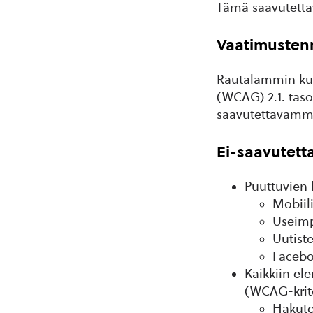
Tämä saavutettav
Vaatimusten
Rautalammin kun
(WCAG) 2.1. taso
saavutettavamm
Ei-saavutetta
Puuttuvien k
Mobiili
Useimp
Uutiste
Facebo
Kaikkiin el
(WCAG-kritee
Hakuto