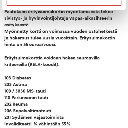
jolla eritysuimakortin kriteerit todennetaan.
Päätöksen erityisuimakortin myöntämisestä tekee
sivistys- ja hyvinvointijohtaja vapaa-aikasihteerin
esityksestä.
Myönnetty kortti on voimassa vuoden ostohetkestä
ja hakemus tulee uusia vuosittain. Eritysuimakortin
hinta on 55 euroa/vuosi.
Erityisuimakorttia voidaan hakea seuraavilla
kriteereillä (KELA-koodit):
103 Diabetes
203 Astma
109 / 3030 MS-tauti
110 Parkinsonin tauti
202 Reuma
206 Sepelvaltimotauti
201 Sydämen vajaatoiminta
Invaliditeetti-% vähintään 55%