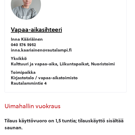
Vapaa-aikasihteeri
Inna Kääriäinen
040 576 5952
inna.kaariainen@rautalampi.fi
Yksikkö
Kulttuuri ja vapaa-aika, Liikuntapaikat, Nuoristoimi
Toimipaikka
Kirjastotalo / vapaa-aikatoimisto
Rautalammintie 4
Uimahallin vuokraus
Tilaus käyttövuoro on 1,5 tuntia; tilauskäyttö sisältää
saunan.