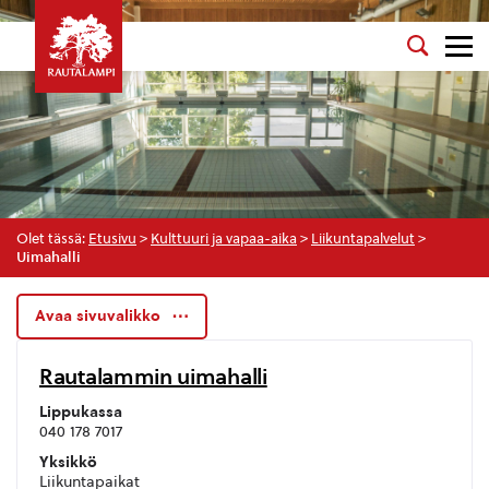
Olet tässä:
Etusivu
>
Kulttuuri ja vapaa-aika
>
Liikuntapalvelut
>
Uimahalli
Avaa sivuvalikko
Rautalammin uimahalli
Lippukassa
040 178 7017
Yksikkö
Liikuntapaikat