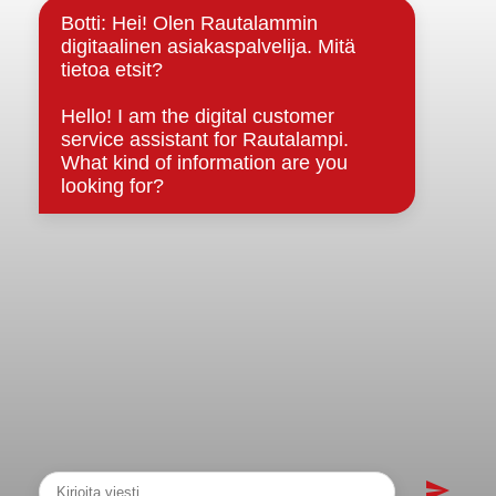
Strategiat, ohjelmat, ohjeet, suunnitelmat, säännöt ja
sopimukset
Asiakirjajulkisuuskuvaus
Evästeet
Saavutettavuusseloste
Tietosuoja
Tietosuojaselosteet
Tietopyyntö
Päätöksenteko ja lähidemokratia
Päätökset, esityslistat & pöytäkirjat
Hallinto
Kunnanhallitus
Kunnanvaltuusto
Lautakunnat