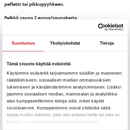
pefletin tai pikkupyyhkeen.
Pelkkä sauna 2 euroa/saunakerta.
Kuusi vuotiaat ja nuoremmat lapset pääsevät
maksutta uimaan maksavan aikuisen kanssa.
Suostumus
Yksityiskohdat
Tietoja
Uimahallilla on mahdollista maksaa sekä käteisellä
että kortilla.
Tämä sivusto käyttää evästeitä
Käytämme evästeitä tarjoamamme sisällön ja mainosten
räätälöimiseen, sosiaalisen median ominaisuuksien
tukemiseen ja kävijämäärämme analysoimiseen. Lisäksi
jaamme sosiaalisen median, mainosalan ja analytiikka-
alan kumppaneillemme tietoja siitä, miten käytät
sivustoamme. Kumppanimme voivat yhdistää näitä
Uimahalli: Kaikukortilla max 30 kertaa vuodessa.
tietoja muihin tietoihin, joita olet antanut heille tai joita on
AVANTO:
kerätty, kun olet käyttänyt heidän palvelujaan.