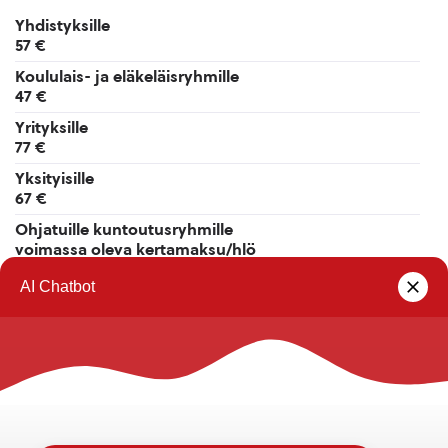
Yhdistyksille
57 €
Koululais- ja eläkeläisryhmille
47 €
Yrityksille
77 €
Yksityisille
67 €
Ohjatuille kuntoutusryhmille
voimassa oleva kertamaksu/hlö
Ryhmien suurin sallittu koko 50 henkilöä
Rautalammin kunta
Yhteystiedot
Kuntainfo