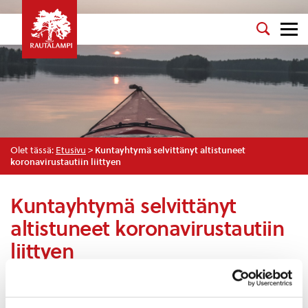
Olet tässä:
Etusivu
>
Kuntayhtymä selvittänyt altistuneet
koronavirustautiin liittyen
Kuntayhtymä selvittänyt
altistuneet koronavirustautiin
liittyen
Viime viikonloppuna aloitetut altistusselvitykset
koronavirustautiin liittyen on saatu tehtyä