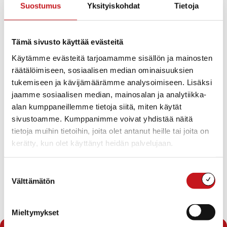
kuntayhtymän alueella. Altistuneet on tavoitettu ja
Suostumus
Yksityiskohdat
Tietoja
asetettu karanteeniin sekä annettu seuranta- ja
toimintaohjeet.
Tämä sivusto käyttää evästeitä
Kuntayhtymä korostaa käsihygienian tärkeyttä sekä
Käytämme evästeitä tarjoamamme sisällön ja mainosten
etäisyyksien pitämistä toisiin ihmisiin. Sairaana ei pidä
räätälöimiseen, sosiaalisen median ominaisuuksien
liikkua vaan pysytellä kotioloissa normaalistikin.
tukemiseen ja kävijämäärämme analysoimiseen. Lisäksi
jaamme sosiaalisen median, mainosalan ja analytiikka-
Lasten testaamisesta koronavirustautiepäilyyn liittyen
alan kumppaneillemme tietoja siitä, miten käytät
on THL antanut uudet suositukset. Jos oirekuva on lievä
sivustoamme. Kumppanimme voivat yhdistää näitä
eikä taustalla ole selkeää koronavirusaltistusta tai
tietoja muihin tietoihin, joita olet antanut heille tai joita on
matkaa voi sairastaa kotona ilman testausta.
kerätty, kun olet käyttänyt heidän palvelujaan.
Testaamme ma-pe klo 8-14 Suonenjoen terveysaseman
neuvolan päädyssä ajanvarauksella. Päivystysaikana
Suostumuksen
Välttämätön
otamme vain lääketieteellisen arvion mukaan
valinta
kiireellisempiä testejä.
Mieltymykset
Alkuperäinen uutinen Sisä-Savon terveydenhuollon