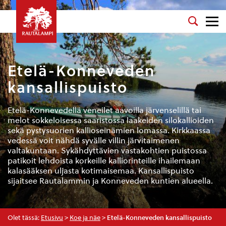
Etelä-Konneveden
kansallispuisto
Etelä-Konnevedellä veneilet aavoilla järvenselillä tai
melot sokkeloisessa saaristossa laakeiden silokallioiden
sekä pystysuorien kallioseinämien lomassa. Kirkkaassa
vedessä voit nähdä syvälle villin järvitaimenen
valtakuntaan. Sykähdyttävien vastakohtien puistossa
patikoit lehdoista korkeille kalliorinteille ihailemaan
kalasääksen uljasta kotimaisemaa. Kansallispuisto
sijaitsee Rautalammin ja Konneveden kuntien alueella.
Olet tässä:
Etusivu
>
Koe ja näe
>
Etelä-Konneveden kansallispuisto