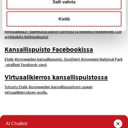
Salli valinta
Metsähallituksen virallinen nettipalvelu, josta löydät keskeiset tiedot
Etelä-Konneveden kansallispuistosta
Kiellä
Retkipaikka.fi
Retkipaikka.fi -palvelussa paljon tarinoita ja vinkkejä retkeilijöille. Lue
artikkeleita Retkipaikasta!
Kansallispuisto Facebookissa
Etelä-Konneveden kansallispuisto, Southern Konnevesi National Park
-viralliset Facebook-sivut
Virtuaalikierros kansallispuistossa
Tutustu Etelä-Konneveden kansallispuistoon upean
virtuaalikierroksen avulla.