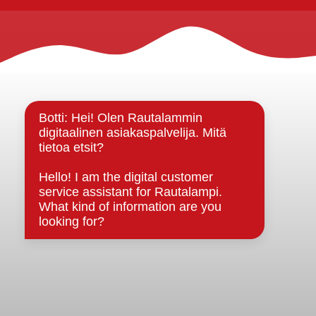
Rautalammin kunta
Yhteystiedot
Kuntainfo
Strategiat, ohjelmat, ohjeet, suunnitelmat, säännöt ja
sopimukset
Asiakirjajulkisuuskuvaus
Evästeet
Saavutettavuusseloste
Tietosuoja
Tietosuojaselosteet
Tietopyyntö
Päätöksenteko ja lähidemokratia
Päätökset, esityslistat & pöytäkirjat