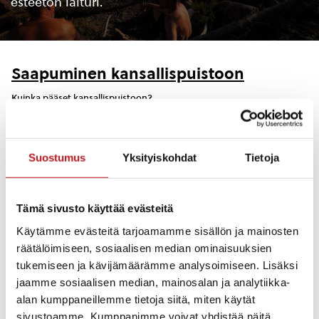
esteetön laituri.
Saapuminen kansallispuistoon
Kuinka pääset kansallispuistoon?
Reitit & kartat
Karttoja ja reittejä patikointiin, melontaan, veneilyyn …
Suostumus
Yksityiskohdat
Tietoja
Majoitus
Tämä sivusto käyttää evästeitä
Jää ihmeessä yöksi. Katso vinkkejä missä majoittua Rautalammilla.
Käytämme evästeitä tarjoamamme sisällön ja mainosten
Kosket ja kalastus
räätälöimiseen, sosiaalisen median ominaisuuksien
tukemiseen ja kävijämäärämme analysoimiseen. Lisäksi
Etelä-konneveden kansallispuiston ja lähialueiden kirkas vesistö
kuohuvine koskineen tarjoaa ainutlaatuiset puitteet kalastukselle.
jaamme sosiaalisen median, mainosalan ja analytiikka-
alan kumppaneillemme tietoja siitä, miten käytät
sivustoamme. Kumppanimme voivat yhdistää näitä