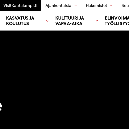
VisitRautalampi.fi
Ajankohtaista
Hakemistot
Seu
KASVATUS JA
KULTTUURI JA
ELINVOIMA
KOULUTUS
VAPAA-AIKA
TYÖLLISYY
e