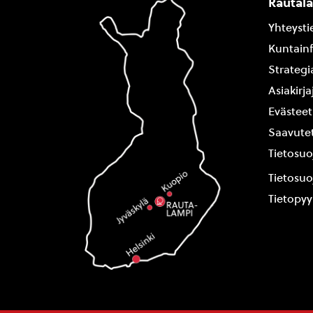
Rautal
Yhteysti
Kuntain
Strategi
Asiakirj
Evästeet
Saavutet
Tietosuo
Tietosuo
Tietopy