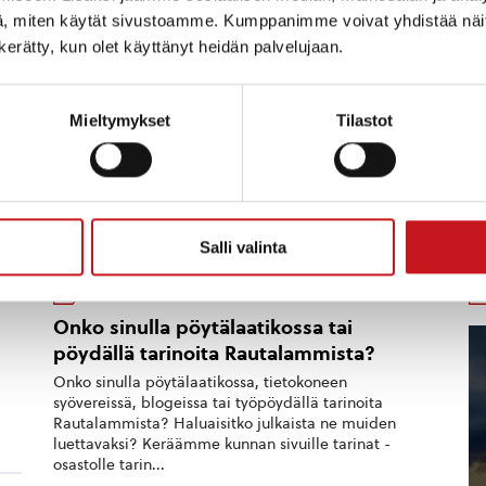
on pehmentänyt puiston alla ol
avon kansalaisopisto täyttää 80
, miten käytät sivustoamme. Kumppanimme voivat yhdistää näitä t
bitumiemulsiopintaa. Asiasta on
 vuonna 2027. Opisto juhlistaa
n kerätty, kun olet käyttänyt heidän palvelujaan.
reklamaatio materiaalin toimitta
vuotta lukuvuoden 2026-27
ja kunta odottaa toimitt...
 monella tapaa. Lukuvuoden
-ilmoittautuminen
etissä su 9.8.2026 ...
Mieltymykset
Tilastot
B
Salli valinta
KULTTUURI
1.11.2023 — 14:55
Onko sinulla pöytälaatikossa tai
pöydällä tarinoita Rautalammista?
Onko sinulla pöytälaatikossa, tietokoneen
syövereissä, blogeissa tai työpöydällä tarinoita
Rautalammista? Haluaisitko julkaista ne muiden
luettavaksi? Keräämme kunnan sivuille tarinat -
osastolle tarin...