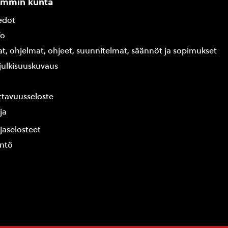
ammin kunta
edot
fo
at, ohjelmat, ohjeet, suunnitelmat, säännöt ja sopimukset
ajulkisuuskuvaus
tavuusseloste
ja
jaselosteet
yntö