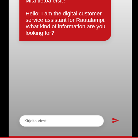
Päätöksenteko ja lähidemokratia
Päätökset, esityslistat & pöytäkirjat
Hallinto
Kunnanhallitus
Kunnanvaltuusto
Lautakunnat