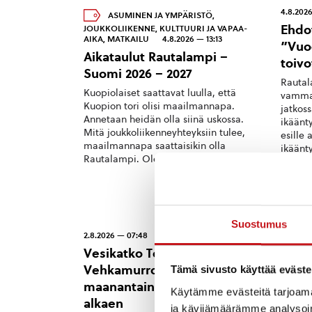
4.8.2026
ASUMINEN JA YMPÄRISTÖ
,
Ehdo
JOUKKOLIIKENNE
,
KULTTUURI JA VAPAA-
AIKA
,
MATKAILU
4.8.2026 — 13:13
”Vuo
Aikataulut Rautalampi –
toiv
Suomi 2026 – 2027
Rautal
Kuopiolaiset saattavat luulla, että
vammai
Kuopion tori olisi maailmannapa.
jatkos
Annetaan heidän olla siinä uskossa.
ikäänt
Mitä joukkoliikenneyhteyksiin tulee,
esille 
maailmannapa saattaisikin olla
ikäänty
Rautalampi. Olemme päivittä...
Suostumus
2.8.2026 — 07:48
29.7.20
Vesikatko Toholahden ja
Sisä
Vehkamurron alueella
on pi
Tämä sivusto käyttää eväste
maanantaina 3.8. klo 8.00
ilmo
Käytämme evästeitä tarjoama
alkaen
9.8.2
ja kävijämäärämme analysoim