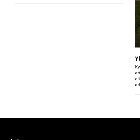
Y
Ky
et
el
ar