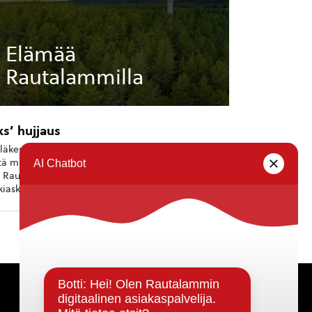
Elämää
Rautalammilla
ks’ hujjaus
läkeskustassa asumisen mahtavia puolia on se,
tä minnekään ei ole pitkä matka. Ja työmatkalla
i Rautalammin raitin varrella voi hoitaa monet
kiaskareet noin niin kuin vahingossa: sijoitusasiat...