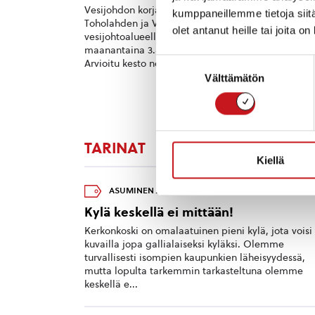
Vesijohdon korjaamisen vuoksi
Sisä-S
kumppaneillemme tietoja siitä
Toholahden ja Vehkamurron
vuotta
olet antanut heille tai joita o
vesijohtoalueella on vesikatkos
merkki
maanantaina 3.8. klo 8.00 alkaen.
aikana
Suostumuksen
Arvioitu kesto noin 6h.
kurssi
alkaa n
Välttämätön
valinta
TARINAT
Uusimmat
|
Näytä kaikki
>
Kiellä
ASUMINEN JA YMPÄRISTÖ
6.11.2023 — 08:20
Kylä keskellä ei mittään!
Kerkonkoski on omalaatuinen pieni kylä, jota voisi
kuvailla jopa gallialaiseksi kyläksi. Olemme
turvallisesti isompien kaupunkien läheisyydessä,
mutta lopulta tarkemmin tarkasteltuna olemme
keskellä e...