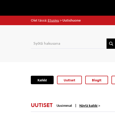
Olet tässä:
Etusivu
>
Uutishuone
Kaikki
Uutiset
Blogit
UUTISET
Uusimmat
|
Näytä kaikki
>