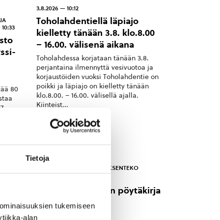
3.8.2026 — 10:12
Toholahdentiellä läpiajo
JA
 10:33
kielletty tänään 3.8. klo.8.00
sto
– 16.00. välisenä aikana
ssi-
Toholahdessa korjataan tänään 3.8.
perjantaina ilmennyttä vesivuotoa ja
korjaustöiden vuoksi Toholahdentie on
poikki ja läpiajo on kielletty tänään
tää 80
klo.8.00. – 16.00. välisellä ajalla.
staa
Kiinteist...
7
den
Tietoja
O
HALLINTO & PÄÄTÖKSENTEKO
14.7.2026 — 22:19
Kunnanhallituksen pöytäkirja
13.7.2026
 ominaisuuksien tukemiseen
nen sää
tiikka-alan