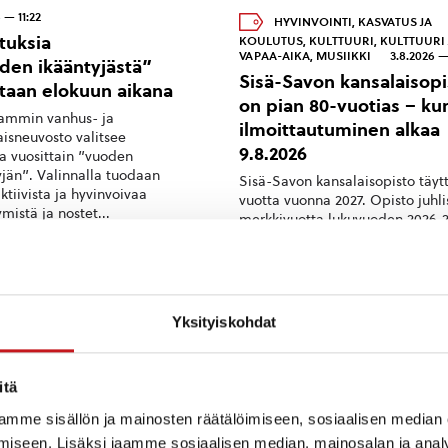
 — 11:22
HYVINVOINTI
,
KASVATUS JA
tuksia
KOULUTUS
,
KULTTUURI
,
KULTTUURI 
VAPAA-AIKA
,
MUSIIKKI
3.8.2026 —
den ikääntyjästä”
Sisä-Savon kansalaisopi
otaan elokuun aikana
on pian 80-vuotias – kur
ammin vanhus- ja
ilmoittautuminen alkaa
sneuvosto valitsee
9.8.2026
sa vuosittain ”vuoden
yjän”. Valinnalla tuodaan
Sisä-Savon kansalaisopisto täyt
aktiivista ja hyvinvoivaa
vuotta vuonna 2027. Opisto juhli
mistä ja nostet...
merkkivuotta lukuvuoden 2026-2
aikana monella tapaa. Lukuvuo
kurssi-ilmoittautuminen
alkaa netissä su 9.8.2026 ...
Yksityiskohdat
26 — 08:34
PÄÄTÖKSENTEKO JA HALLINT
-Savon kansalaisopisto
14.7.2026 — 22:27
an 80-vuotias – kurssi-
Tiedote skeittipuistosta
itä
ittautuminen alkaa
Skeittipuiston käyttö on
mme sisällön ja mainosten räätälöimiseen, sosiaalisen median
026
harkinnanvaraista, koska heltei
iseen. Lisäksi jaamme sosiaalisen median, mainosalan ja analy