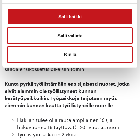
kunnan eri sektoreille, mm. viheraluetyöt, siivous,
lasten päivähoito, kirjasto, liikunta- ja nuorisotyö,
Salli kaikki
liikennepuisto, kulttuuri, hallinto, koulutoimi (mm.
kesäkerho- ja ratsastusleiritoiminta).
Kesätyöllistämisessä sovellamme Tutustu työelämään
Salli valinta
ja tienaa -mallia. Tutustu työelämään ja tienaa
kesäharjoitteluohjelma on tarkoitettu peruskoulu- ja
Kiellä
lukioikäisille nuorille. Ohjelman tavoitteena on edistää
nuorten tutustumismahdollisuuksia työelämään ja
saada ensikosketus oikeisiin töihin.
Kunta pyrkii työllistämään ensisijaisesti nuoret, jotka
eivät aiemmin ole työllistyneet kunnan
kesätyöpaikkoihin. Työpaikkoja tarjotaan myös
aiemmin kunnan kautta työllistyneille nuorille.
Hakijan tulee olla rautalampilainen 16 (ja
hakuvuonna 16 täyttävät) -20 -vuotias nuori
Työllistymisaika on 2 vkoa