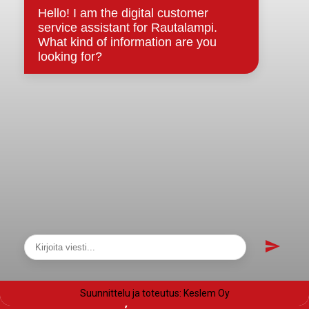
Evästeet
Saavutettavuusseloste
Tietosuoja
Tietosuojaselosteet
Tietopyyntö
Päätöksenteko ja lähidemokratia
Päätökset, esityslistat & pöytäkirjat
Hallinto
Kunnanhallitus
Kunnanvaltuusto
Lautakunnat
Näytä sivukartta