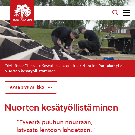
Olet tässä:
Etusivu
>
Kasvatus ja koulutus
>
Nuorten Rautalampi
>
Nuorten kesätyöllistäminen
Avaa sivuvalikko
Nuorten kesätyöllistäminen
”Tyvestä puuhun noustaan,
latvasta lentoon lähdetään.”