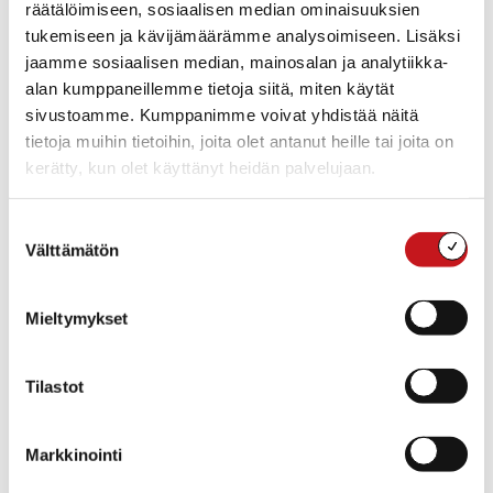
räätälöimiseen, sosiaalisen median ominaisuuksien
Työnantaja tekee nuoren kanssa kirjallisen
tukemiseen ja kävijämäärämme analysoimiseen. Lisäksi
työsopimuksen, maksaa palkan ja antaa työsuhteen
jaamme sosiaalisen median, mainosalan ja analytiikka-
päättyessä työtodistuksen. Tuki maksetaan
alan kumppaneillemme tietoja siitä, miten käytät
työnantajalle jälkikäteen tositteita vastaan. Tuen
sivustoamme. Kumppanimme voivat yhdistää näitä
maksamista varten työnantajan tulee toimittaa kopio
tietoja muihin tietoihin, joita olet antanut heille tai joita on
työtodistuksesta josta käy ilmi työllistetyn
kerätty, kun olet käyttänyt heidän palvelujaan.
henkilötiedot, työtehtävät sekä työsuhteen ajankohta
ja -kesto. Lisäksi työnantajan on toimitettava todiste
palkanmaksusta ja maksetuista sosiaali- ja
Suostumuksen
eläkemaksuista.
Välttämätön
valinta
Edellä mainitut tositteet on palautettava 31.9.
Mieltymykset
mennessä vapaa-aikatoimistoon. Työllistämistuki
maksetaan työnantajan ilmoittamalle pankkitilille.
Tilastot
työnantajan-kesätyötukihakemus Rautalampi
2. Työllistyminen kunnan kesätyöpaikkoihin
Markkinointi
Rautalammin kunta työllistää noin 12-16 nuorta