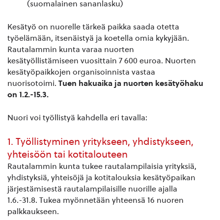
(suomalainen sananlasku)
Kesätyö on nuorelle tärkeä paikka saada otetta
työelämään, itsenäistyä ja koetella omia kykyjään.
Rautalammin kunta varaa nuorten
kesätyöllistämiseen vuosittain 7 600 euroa. Nuorten
kesätyöpaikkojen organisoinnista vastaa
nuorisotoimi.
Tuen hakuaika ja nuorten kesätyöhaku
on 1.2.-15.3.
Nuori voi työllistyä kahdella eri tavalla:
1. Työllistyminen yritykseen, yhdistykseen,
yhteisöön tai kotitalouteen
Rautalammin kunta tukee rautalampilaisia yrityksiä,
yhdistyksiä, yhteisöjä ja kotitalouksia kesätyöpaikan
järjestämisestä rautalampilaisille nuorille ajalla
1.6.-31.8. Tukea myönnetään yhteensä 16 nuoren
palkkaukseen.