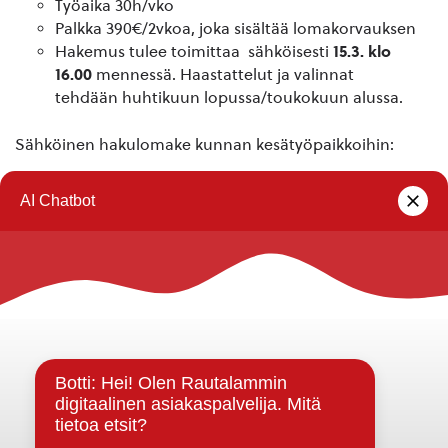
Työaika 30h/vko
Palkka 390€/2vkoa, joka sisältää lomakorvauksen
Hakemus tulee toimittaa sähköisesti
15.3. klo
16.00
mennessä. Haastattelut ja valinnat
tehdään huhtikuun lopussa/toukokuun alussa.
Sähköinen hakulomake kunnan kesätyöpaikkoihin:
Hakulomake kunnan kesätyöpaikkoihin
Rautalammin kunta
Yhteystiedot
Kuntainfo
Strategiat, ohjelmat, ohjeet, suunnitelmat, säännöt ja
sopimukset
Asiakirjajulkisuuskuvaus