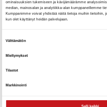
ominaisuuksien tukemiseen ja kävijämäärämme analysoimise
sen voitti Oulun_Keskusta
median, mainosalan ja analytiikka-alan kumppaneillemme tiet
Kumppanimme voivat yhdistää näitä tietoja muihin tietoihin, joit
Tänä vuonna Raittisoittokilpailua ei järjestetä, mutta
kun olet käyttänyt heidän palvelujaan.
eletään toivossa, että ensi vuonna taas raitti soi myös
kilpailun merkeissä.
Suostumuksen
Välttämätön
valinta
Mieltymykset
Tilastot
f
Markkinointi
Uutisjuttuja pestuista voi lukea alla
olevien linkkien kautta
Salli kaikki