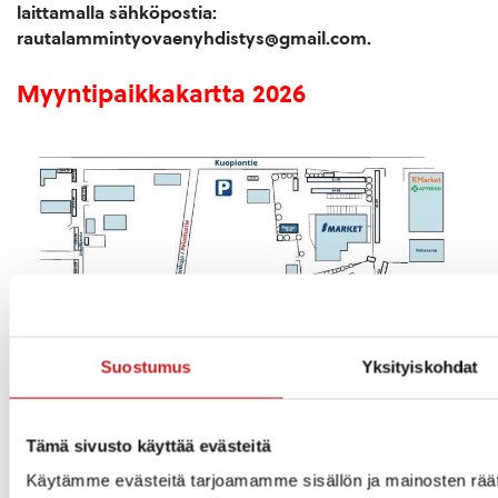
laittamalla sähköpostia:
rautalammintyovaenyhdistys@gmail.com.
Myyntipaikkakartta 2026
Suostumus
Yksityiskohdat
Tämä sivusto käyttää evästeitä
Raittisoittokilpailu järjestettiin 2025 ja
Käytämme evästeitä tarjoamamme sisällön ja mainosten räät