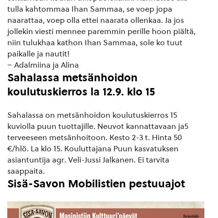
tulla kahtommaa Ihan Sammaa, se voep jopa
naarattaa, voep olla ettei naarata ollenkaa. Ja jos
jollekin viesti mennee paremmin perille hoon piältä,
niin tulukhaa kathon Ihan Sammaa, sole ko tuut
paikalle ja nautit!
– Adalmiina ja Alina
Sahalassa metsänhoidon
koulutuskierros la 12.9. klo 15
Sahalassa on metsänhoidon koulutuskierros 15
kuviolla puun tuottajille. Neuvot kannattavaan ja5
terveeseen metsänhoitoon. Kesto 2-3 t. Hinta 50
€/hlö. La klo 15. Kouluttajana Puun kasvatuksen
asiantuntija agr. Veli-Jussi Jalkanen. Ei tarvita
saappaita.
Sisä-Savon Mobilistien pestuuajot