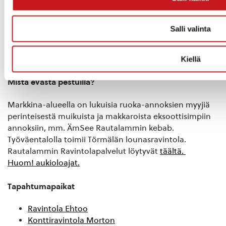
Pestuugaalassa palkittiin yhdeksäntoista
rautalampilaista – Rautalampi.fi
Salli valinta
Raittisoittokilpailun voitti Oulun_Keskusta ja
pestauksesta 380 € skeittiramppiin – Rautalampi.fi
Kiellä
Mistä evästä pestuilla?
Markkina-alueella on lukuisia ruoka-annoksien myyjiä
perinteisestä muikuista ja makkaroista eksoottisimpiin
annoksiin, mm. ÄmSee Rautalammin kebab.
Työväentalolla toimii Törmälän lounasravintola.
Rautalammin Ravintolapalvelut löytyvät
täältä.
Huom! aukioloajat.
Tapahtumapaikat
Ravintola Ehtoo
Konttiravintola Morton