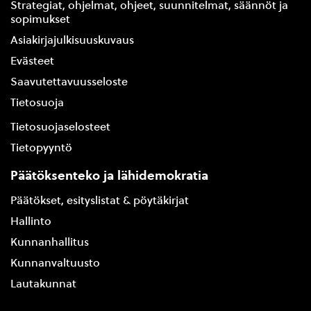
Strategiat, ohjelmat, ohjeet, suunnitelmat, säännöt ja
sopimukset
Asiakirjajulkisuuskuvaus
Evästeet
Saavutettavuusseloste
Tietosuoja
Tietosuojaselosteet
Tietopyyntö
Päätöksenteko ja lähidemokratia
Päätökset, esityslistat & pöytäkirjat
Hallinto
Kunnanhallitus
Kunnanvaltuusto
Lautakunnat