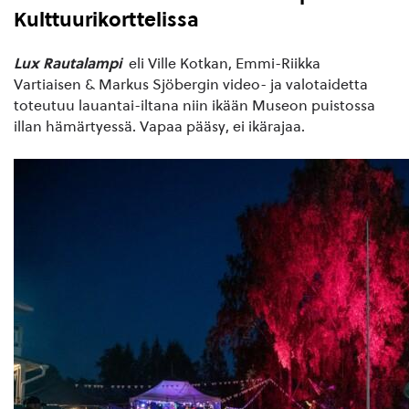
Kulttuurikorttelissa
Lux Rautalampi
eli Ville Kotkan, Emmi-Riikka
Vartiaisen & Markus Sjöbergin video- ja valotaidetta
toteutuu lauantai-iltana niin ikään Museon puistossa
illan hämärtyessä. Vapaa pääsy, ei ikärajaa.