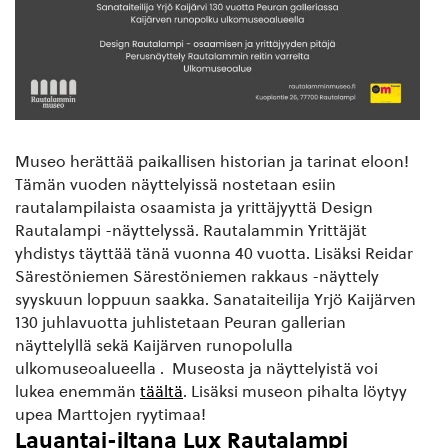
Museo herättää paikallisen historian ja tarinat eloon!
Tämän vuoden näyttelyissä nostetaan esiin
rautalampilaista osaamista ja yrittäjyyttä Design
Rautalampi -näyttelyssä. Rautalammin Yrittäjät
yhdistys täyttää tänä vuonna 40 vuotta. Lisäksi Reidar
Särestöniemen Särestöniemen rakkaus -näyttely
syyskuun loppuun saakka. Sanataiteilija Yrjö Kaijärven
130 juhlavuotta juhlistetaan Peuran gallerian
näyttelyllä sekä Kaijärven runopolulla
ulkomuseoalueella . Museosta ja näyttelyistä voi
lukea enemmän
täältä
. Lisäksi museon pihalta löytyy
upea Marttojen ryytimaa!
Lauantai-iltana Lux Rautalampi