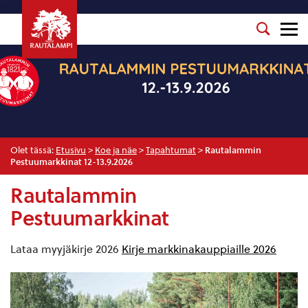
Olet tässä:
Etusivu
>
Koe ja näe
>
Tapahtumat
>
Rautalammin
Pestuumarkkinat 12-13.9.2026
Rautalammin
Pestuumarkkinat
Lataa myyjäkirje 2026
Kirje markkinakauppiaille 2026