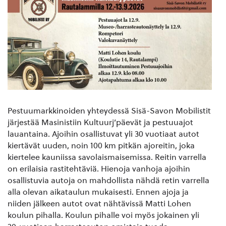
Pestuumarkkinoiden yhteydessä Sisä-Savon Mobilistit
järjestää Masinistiin Kultuurj’päevät ja pestuuajot
lauantaina. Ajoihin osallistuvat yli 30 vuotiaat autot
kiertävät uuden, noin 100 km pitkän ajoreitin, joka
kiertelee kauniissa savolaismaisemissa. Reitin varrella
on erilaisia rastitehtäviä. Hienoja vanhoja ajoihin
osallistuvia autoja on mahdollista nähdä retin varrella
alla olevan aikataulun mukaisesti. Ennen ajoja ja
niiden jälkeen autot ovat nähtävissä Matti Lohen
koulun pihalla. Koulun pihalle voi myös jokainen yli