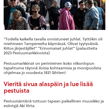
”Todella kaikella tavalla onnistuneet juhlat. Tyttökin oli
miehineen Tampereelta käymässä. Olivat tyytyväisiä.
Kiitos järjestäjille!” ”Erinomaiset juhlat” (palautteita
2023 Pestuumarkkinoista)
Pestuumarkkinat on perinteinen koko viikonlopun
tapahtuma täynnä iloisia kohtaamisia ja monipuolista
ohjelmaa jo vuodesta 1821 lähtien!
Vieritä sivua alaspäin ja lue lisää
pestuista
Pestuuisäntänä tuttuun tapaan paikallinen muusikko ja
esiintyjä Aki Virta.