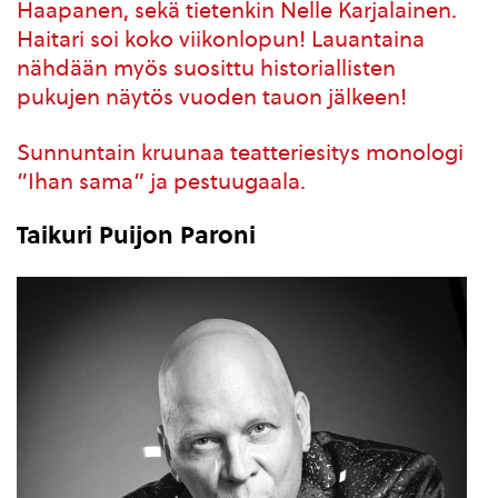
Haapanen, sekä tietenkin Nelle Karjalainen.
Haitari soi koko viikonlopun! Lauantaina
nähdään myös suosittu historiallisten
pukujen näytös vuoden tauon jälkeen!
Sunnuntain kruunaa teatteriesitys monologi
”Ihan sama” ja pestuugaala.
Taikuri Puijon Paroni