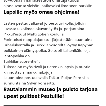
30-vuotiaan harrasteauton omistaja tuoda
ajoneuvonsa yleisön ihailtavaksi ilmaiseen parkkiin.
Lapsille myös omaa ohjelmaa!
Lasten pestuut alkavat jo pestuuviikolla, jolloin
luvassa ulkoilmaelokuvanäytös ja perjantaina
PikkuPestuut Matti Lohen koululla.
Perinteiset nappulajuoksut järjestetään lauantaina
urheilukentällä ja Turkkilanvuorelta löytyy Käpynän
peikkoinen elämyspolku. Se sopii kaikenikäisille ja
lähtöpaikka on
Turkkilanvuorentie 1.
Tulossa on myös tivoli ja tietenkin lapsia ja nuoria
kiinnostavia markkinakojuja.
Lauantaina pestuulavalla Taikuri Puijon Paroni ja
sunnuntaina Sylvin konsertti.
Rautalammin museo ja puisto tarjoaa
upeat puitteet Pestuille!