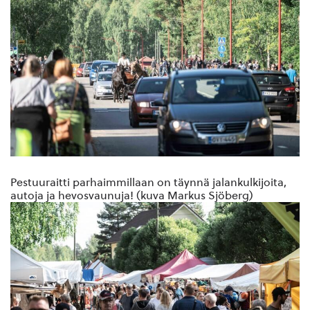
Pestuuraitti parhaimmillaan on täynnä jalankulkijoita,
autoja ja hevosvaunuja! (kuva Markus Sjöberg)