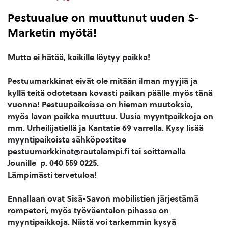
Pestuualue on muuttunut uuden S-
Marketin myötä!
Mutta ei hätää, kaikille löytyy paikka!
Pestuumarkkinat eivät ole mitään ilman myyjiä ja
kyllä teitä odotetaan kovasti paikan päälle myös tänä
vuonna! Pestuupaikoissa on hieman muutoksia,
myös lavan paikka muuttuu. Uusia myyntpaikkoja on
mm. Urheilijatiellä ja Kantatie 69 varrella.
Kysy lisää
myyntipaikoista sähköpostitse
pestuumarkkinat@rautalampi.fi tai soittamalla
Jounille p. 040 559 0225.
Lämpimästi tervetuloa!
Ennallaan ovat Sisä-Savon mobilistien järjestämä
rompetori, myös työväentalon pihassa on
myyntipaikkoja. Niistä voi tarkemmin kysyä