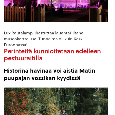
Lux Rautalampi ihastuttaa lauantai-iltana
museokorttelissa. Tunnelma oli kuin Keski-
Euroopassa!
Perinteitä kunnioitetaan edelleen
pestuuraitilla
Historina havinaa voi aistia Matin
puupajan vossikan kyydissä