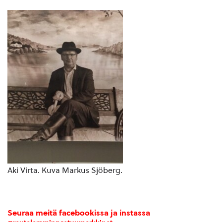
Aki Virta. Kuva Markus Sjöberg.
Seuraa meitä facebookissa ja instassa