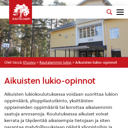
Olet tässä:
Etusivu
>
Rautalammin lukio
>
Aikuisten lukio-opinnot
Aikuisten lukio-opinnot
Aikuisten lukiokoulutuksessa voidaan suorittaa lukion
oppimäärä, ylioppilastutkinto, yksittäisten
oppiaineiden oppimääriä tai korottaa aikaisemmin
saatuja arvosanoja. Koulutuksessa aikuiset voivat
kerrata ja täydentää aikaisempia tietojaan ja siten
parantaa mahdollisuuksiaan päästä yliopistoihin ja