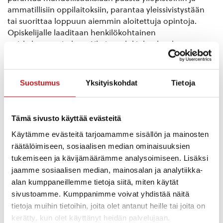
ammatillisiin oppilaitoksiin, parantaa yleissivistystään
tai suorittaa loppuun aiemmin aloitettuja opintoja.
Opiskelijalle laaditaan henkilökohtainen
opiskelusuunnitelma. Aikuisten lukiokoulutuksessa
koko oppimäärä sisältää 88 opintopistettä.
Rautalammin lukiossa aikuisopiskelijat voivat opiskella
Suostumus
Yksityiskohdat
Tietoja
monella tavalla, kuten itsenäisesti ja saada ohjausta
opettajilta tai istua oppitunneilla yhdessä muiden
päiväopiskelijoiden kanssa.
Tämä sivusto käyttää evästeitä
Käytämme evästeitä tarjoamamme sisällön ja mainosten
Aikuisten lukio-opinnoissa on otettu
räätälöimiseen, sosiaalisen median ominaisuuksien
hyvinvointilautakunnan päätöksellä 01.08.2023 alkaen
tukemiseen ja kävijämäärämme analysoimiseen. Lisäksi
käyttöön aineopiskelumaksu 25 € opintojaksolta.
jaamme sosiaalisen median, mainosalan ja analytiikka-
alan kumppaneillemme tietoja siitä, miten käytät
Aikuisten tutkintoon johtavat lukio-opinnot ovat
sivustoamme. Kumppanimme voivat yhdistää näitä
maksuttomia.
tietoja muihin tietoihin, joita olet antanut heille tai joita on
kerätty, kun olet käyttänyt heidän palvelujaan.