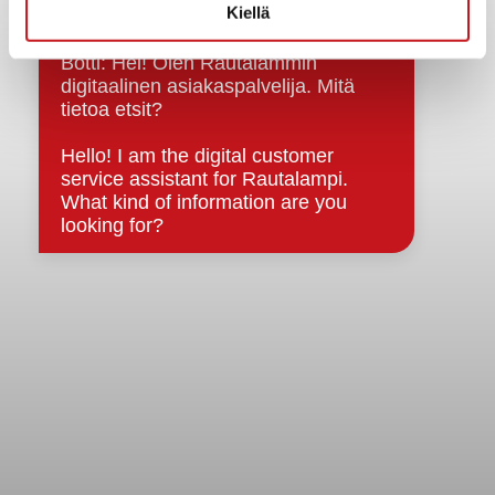
Kiellä
Kuntainfo
Strategiat, ohjelmat, ohjeet, suunnitelmat, säännöt ja
sopimukset
Asiakirjajulkisuuskuvaus
Evästeet
Saavutettavuusseloste
Tietosuoja
Tietosuojaselosteet
Tietopyyntö
Päätöksenteko ja lähidemokratia
Päätökset, esityslistat & pöytäkirjat
Hallinto
Kunnanhallitus
Kunnanvaltuusto