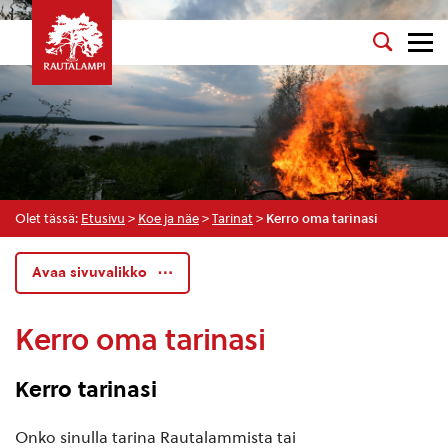
Olet tässä:
Etusivu
>
Koe ja näe
>
Tarinat
>
Kerro oma tarinasi
Avaa sivuvalikko
Kerro oma tarinasi
Kerro tarinasi
Onko sinulla tarina Rautalammista tai