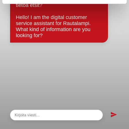
Asiakirjajulkisuuskuvaus
Evästeet
Saavutettavuusseloste
Tietosuoja
Tietosuojaselosteet
Tietopyyntö
Päätöksenteko ja lähidemokratia
Päätökset, esityslistat & pöytäkirjat
Hallinto
Kunnanhallitus
Kunnanvaltuusto
Lautakunnat