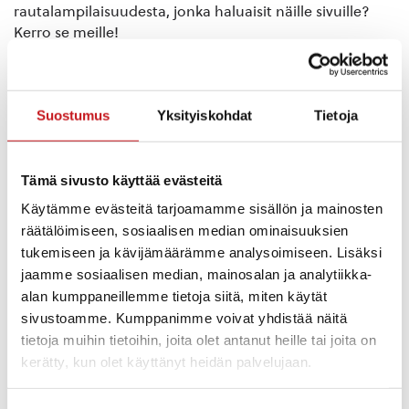
rautalampilaisuudesta, jonka haluaisit näille sivuille?
Kerro se meille!
Nimi
Suostumus
Yksityiskohdat
Tietoja
Puhelin
Tämä sivusto käyttää evästeitä
Käytämme evästeitä tarjoamamme sisällön ja mainosten
Sähköposti
räätälöimiseen, sosiaalisen median ominaisuuksien
tukemiseen ja kävijämäärämme analysoimiseen. Lisäksi
jaamme sosiaalisen median, mainosalan ja analytiikka-
alan kumppaneillemme tietoja siitä, miten käytät
Tarinasi
*
sivustoamme. Kumppanimme voivat yhdistää näitä
tietoja muihin tietoihin, joita olet antanut heille tai joita on
kerätty, kun olet käyttänyt heidän palvelujaan.