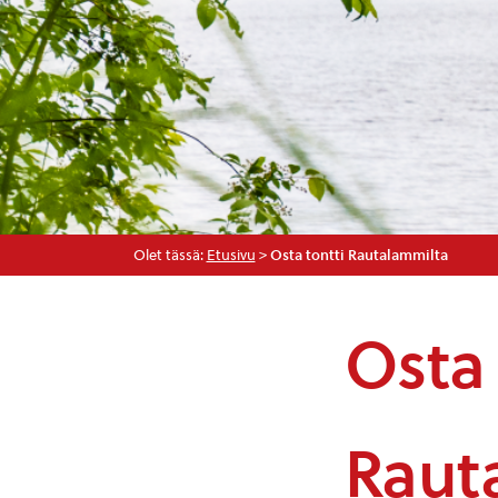
Olet tässä:
Etusivu
>
Osta tontti Rautalammilta
Osta
Raut