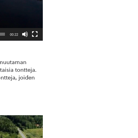
00:22
t muutaman
isia tontteja.
tteja, joiden