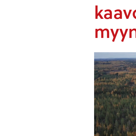
kaavo
myyn
Videotoistin