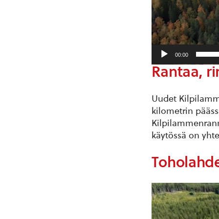
00:00
Rantaa, ri
Uudet Kilpilamm
kilometrin pääss
Kilpilammenrann
käytössä on yht
Toholahde