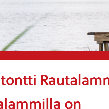
 tontti Rautalamm
alammilla on