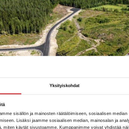
Yksityiskohdat
itä
na valmistuu Toholahden teollisuusalueen laajennus
mme sisällön ja mainosten räätälöimiseen, sosiaalisen median
iseen. Lisäksi jaamme sosiaalisen median, mainosalan ja analy
laita viestiä – mietitään yhdessä s
, miten käytät sivustoamme. Kumppanimme voivat yhdistää näitä t