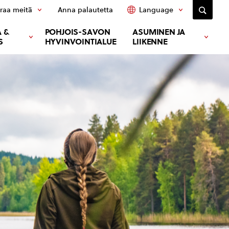
raa meitä
Anna palautetta
Language
 &
POHJOIS-SAVON
ASUMINEN JA
S
HYVINVOINTIALUE
LIIKENNE