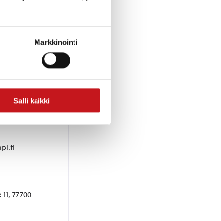
Markkinointi
Salli kaikki
ja
pi.fi
 11, 77700