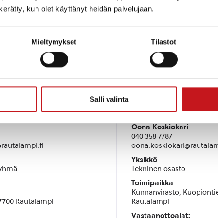
aisu!
n kerätty, kun olet käyttänyt heidän palvelujaan.
Mieltymykset
Tilastot
Salli valinta
taja
Rakennustarkasta
Oona Koskiokari
040 358 7787
autalampi.fi
oona.koskiokari@rautalam
Yksikkö
ryhmä
Tekninen osasto
Toimipaikka
Kunnanvirasto, Kuopiontie
77700 Rautalampi
Rautalampi
Vastaanottoajat: