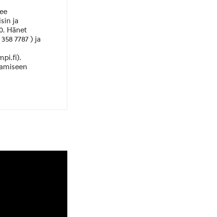
lee
sin ja
30. Hänet
358 7787 ) ja
pi.fi).
aamiseen