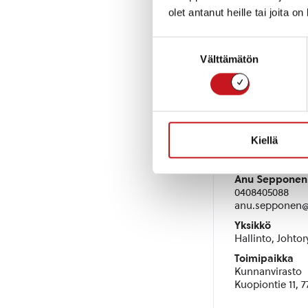
paras ratk
olet antanut heille tai joita o
Suostumuksen
Välttämätön
valinta
Kiellä
Kunnanjoh
Anu Sepponen
0408405088
anu.sepponen@r
Yksikkö
Hallinto, Johto
Toimipaikka
Kunnanvirasto
Kuopiontie 11, 