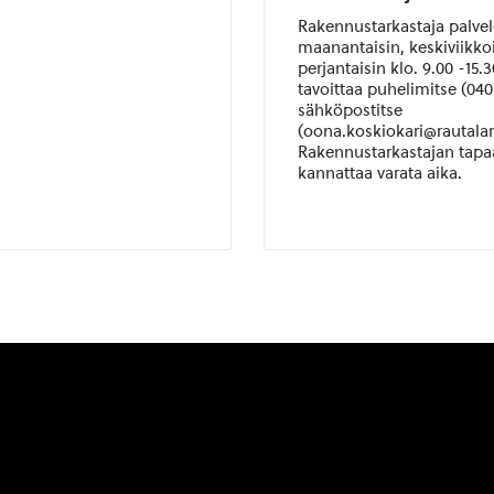
Rakennustarkastaja palve
maanantaisin, keskiviikkoi
perjantaisin klo. 9.00 -15.
tavoittaa p
uhelimitse (040 
sähköpostitse
(oona.koskiokari@rautalam
Rakennustarkastajan tap
kannattaa varata aika.