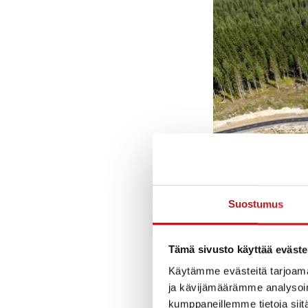
Suostumus
Tämä sivusto käyttää eväste
Kesän 2026 aika
Käytämme evästeitä tarjoama
ja kävijämäärämme analysoim
Soita tai 
kumppaneillemme tietoja siitä