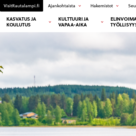
VisitRautalampi.fi
Ajankohtaista
Hakemistot
Seu
KASVATUS JA
KULTTUURI JA
ELINVOIMA
KOULUTUS
VAPAA-AIKA
TYÖLLISYY