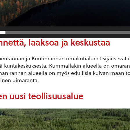
nnettä, laaksoa ja keskustaa
enrannan ja Kuutinrannan omakotialueet sijaitseva
ä kuntakeskuksesta. Kummallakin alueella on omaranta
an rannan alueella on myös edullisia kuivan maan ton
einen uimaranta.
n uusi teollisuusalue