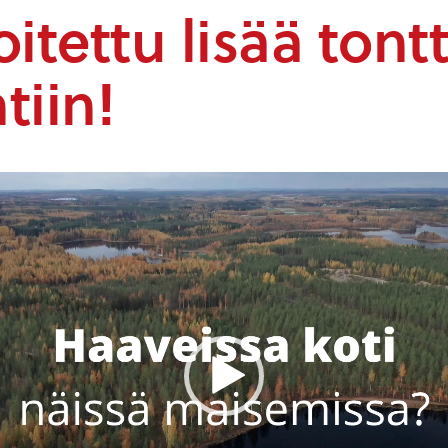
itettu lisää tont
tiin!