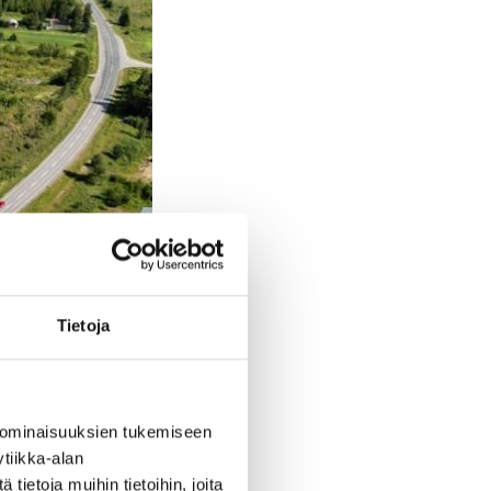
Tietoja
 ominaisuuksien tukemiseen
tiikka-alan
inulle
ietoja muihin tietoihin, joita