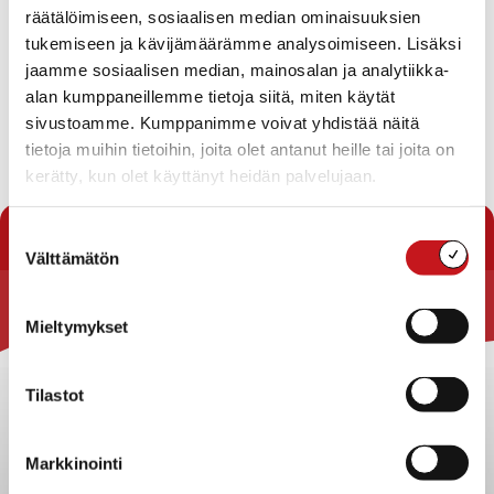
Kunnallinen vesi- ja jätevesiverkosto suunnitteilla.
räätälöimiseen, sosiaalisen median ominaisuuksien
tukemiseen ja kävijämäärämme analysoimiseen. Lisäksi
Lisätietoja:
jaamme sosiaalisen median, mainosalan ja analytiikka-
alan kumppaneillemme tietoja siitä, miten käytät
Rakennustarkastaja puh.040 358 7787
sivustoamme. Kumppanimme voivat yhdistää näitä
Sijainti kartalla
tietoja muihin tietoihin, joita olet antanut heille tai joita on
kerätty, kun olet käyttänyt heidän palvelujaan.
« Tontit
Suostumuksen
Välttämätön
valinta
Rautalammin kunta
Mieltymykset
Yhteystiedot
Tilastot
Kuntainfo
Strategiat, ohjelmat, ohjeet, suunnitelmat, säännöt ja
sopimukset
Markkinointi
Asiakirjajulkisuuskuvaus