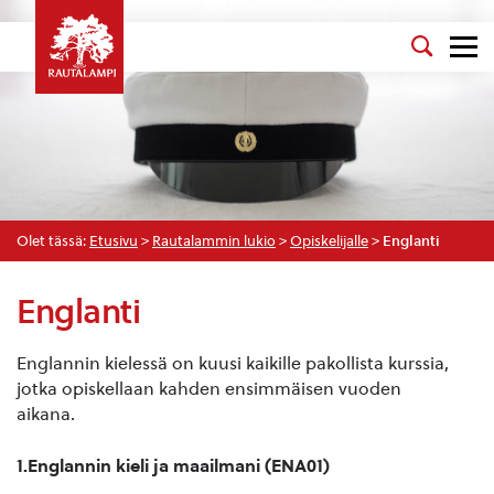
Olet tässä:
Etusivu
>
Rautalammin lukio
>
Opiskelijalle
>
Englanti
Englanti
Englannin kielessä on kuusi kaikille pakollista kurssia,
jotka opiskellaan kahden ensimmäisen vuoden
aikana.
1.Englannin kieli ja maailmani (ENA01)