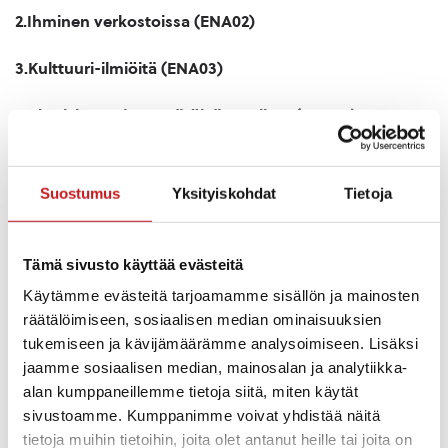
2.Ihminen verkostoissa (ENA02)
3
.Kulttuuri-ilmiöitä (ENA03)
4.Yhteiskunta ja ympäröivä maailma (ENA04)
5.Tiede ja tulevaisuus (ENA05)
Suostumus
Yksityiskohdat
Tietoja
6.Opiskelu, työ ja toimeentulo (ENA06)
Lisäksi lukiossamme on tarjolla kaksi valtakunnallista
Tämä sivusto käyttää evästeitä
syventävää kurssia (ENA07 ja ENA08) ja yksi
Käytämme evästeitä tarjoamamme sisällön ja mainosten
koulukohtainen puolikas kurssi (ENA09). Mikäli aiot
räätälöimiseen, sosiaalisen median ominaisuuksien
kirjoittaa englannin ylioppilaskokeissa, on erittäin
tukemiseen ja kävijämäärämme analysoimiseen. Lisäksi
suositeltavaa, että valitset kaikki tarjolla olevat kurssit.
jaamme sosiaalisen median, mainosalan ja analytiikka-
alan kumppaneillemme tietoja siitä, miten käytät
7.kestävä elämäntapa (ENA07)
sivustoamme. Kumppanimme voivat yhdistää näitä
tietoja muihin tietoihin, joita olet antanut heille tai joita on
Tällä kurssilla jatketaan oppimäärän pakollisten