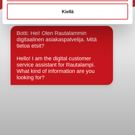
Rautalammin kunta
Kiellä
Yhteystiedot
Kuntainfo
Strategiat, ohjelmat, ohjeet, suunnitelmat, säännöt ja
sopimukset
Asiakirjajulkisuuskuvaus
Evästeet
Saavutettavuusseloste
Tietosuoja
Tietosuojaselosteet
Tietopyyntö
Päätöksenteko ja lähidemokratia
Päätökset, esityslistat & pöytäkirjat
Hallinto
Kunnanhallitus