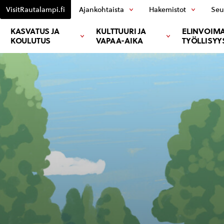
VisitRautalampi.fi
Ajankohtaista
Hakemistot
Seu
KASVATUS JA
KULTTUURI JA
ELINVOIMA
KOULUTUS
VAPAA-AIKA
TYÖLLISYY