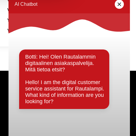
Vesi- ja viemärilaitos
Ympäristönsuojelu
Ympäristöterveyspalvelut
Päätöksenteko ja lähidemokratia
Päätökset, esityslistat & pöytäkirjat
Hallinto
Kunnanhallitus
Kunnanvaltuusto