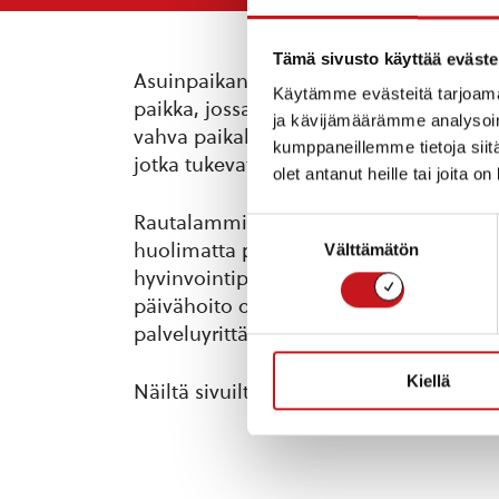
Tämä sivusto käyttää eväste
Asuinpaikan valitseminen on yksi eläm
Käytämme evästeitä tarjoama
paikka, jossa on hyvä kasvaa ja johon 
ja kävijämäärämme analysoim
vahva paikallisyhteisö, turvallisuus, he
kumppaneillemme tietoja siitä
jotka tukevat täysipainoista ja terveelli
olet antanut heille tai joita o
Rautalammilla asutaan väljästi lähellä 
Suostumuksen
huolimatta pystynyt järjestämään kuntal
Välttämätön
valinta
hyvinvointipalvelut, peruskoulu, lukio,
päivähoito on järjestetty toimivasti yh
palveluyrittäjien kanssa.
Kiellä
Näiltä sivuilta löydät lisää tietoa eläm