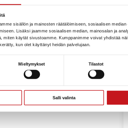
itä
än merkittävimmistä päätöksistä. Koti on
mme sisällön ja mainosten räätälöimiseen, sosiaalisen median
on hyvä juurtua. Hyvän kotikunnan tekevät
iseen. Lisäksi jaamme sosiaalisen median, mainosalan ja analy
nkinen hyvinvointi sekä kunnalliset palvelut,
, miten käytät sivustoamme. Kumppanimme voivat yhdistää näitä t
stä elämää.
n kerätty, kun olet käyttänyt heidän palvelujaan.
luotoa ja lähellä palveluja. Kunta on koostaan
aisten peruspalvelut mallikkaasti. Kuntalaisten
Mieltymykset
Tilastot
 terveyskeskus, vanhustenhuolto ja lasten
dessä kunnan ja useiden yksityisten
Salli valinta
isestä, asumisesta ja liikenteestä Rautalammilla.