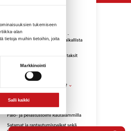
Kotoutuminen
Ilmastotyö
 ominaisuuksien tukemiseen
tiikka-alan
Rautalammin yhteisösovellus -
ietoja muihin tietoihin, joita
osallisuutta, hyvinvointia ja paikallista
vaikuttamista
Joukkoliikenne, linja-autot ja taksit
Kadut ja tiet
Markkinointi
Rakentaminen
Muuttamassa Rautalammille?
Nuohous
Salli kaikki
Jätehuolto
Palo- ja pelastustoimi Rautalammilla
Satamat ja rantautumispaikat sekä
venepaikat