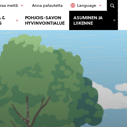
raa meitä
Anna palautetta
Language
 &
POHJOIS-SAVON
ASUMINEN JA
S
HYVINVOINTIALUE
LIIKENNE