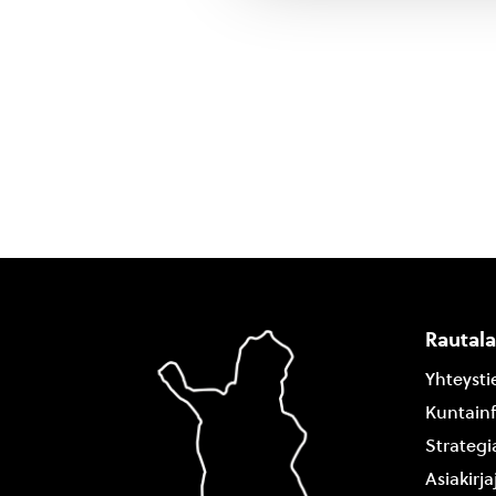
Rautal
Yhteysti
Kuntain
Strategi
Asiakirj