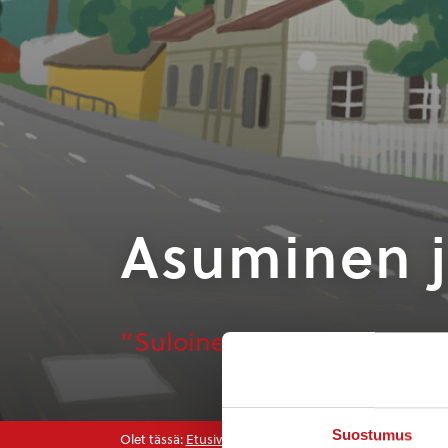
Asuminen j
”Suloinen Rautalammin rait
Suostumus
Olet tässä:
Etusivu
>
Asuminen ja ympäristö