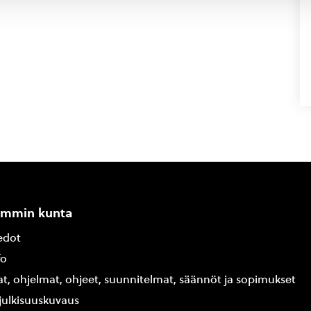
ammin kunta
edot
fo
at, ohjelmat, ohjeet, suunnitelmat, säännöt ja sopimukset
ajulkisuuskuvaus