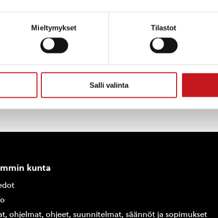
Mieltymykset
Tilastot
Täm
Salli valinta
ammin kunta
edot
fo
at, ohjelmat, ohjeet, suunnitelmat, säännöt ja sopimukset