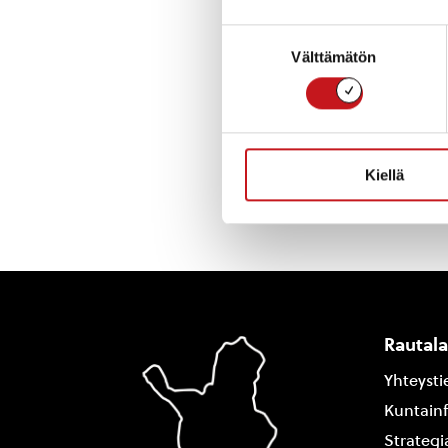
Suostumuksen
Välttämätön
valinta
Kiellä
Rautal
Yhteysti
Kuntain
Strategi