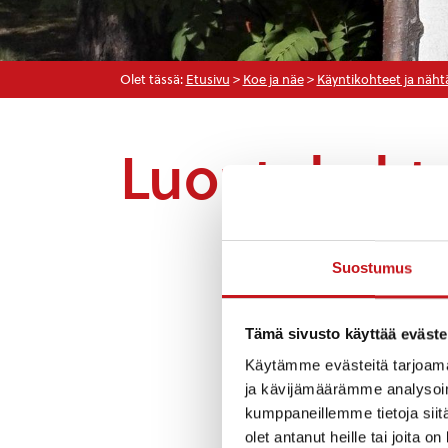
Olet tässä:
Etusivu
>
Koe ja näe
>
Käyntikohteet ja näht
Luontokoht
Suostumus
Tämä sivusto käyttää eväste
Käytämme evästeitä tarjoama
ja kävijämäärämme analysoim
kumppaneillemme tietoja siitä
olet antanut heille tai joita o