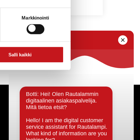
Markkinointi
än sivun sisällön tarjoaa:
Salli kaikki
Päätöksenteko ja lähidemokratia
Päätökset, esityslistat & pöytäkirjat
Hallinto
Kunnanhallitus