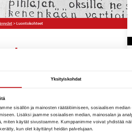
ävyydet
>
Luontokohteet
eet
Yksityiskohdat
itä
mme sisällön ja mainosten räätälöimiseen, sosiaalisen median
iseen. Lisäksi jaamme sosiaalisen median, mainosalan ja analy
, miten käytät sivustoamme. Kumppanimme voivat yhdistää näitä t
n kerätty, kun olet käyttänyt heidän palvelujaan.