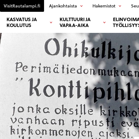
VisitRautalampi.fi
Ajankohtaista
Hakemistot
Seu
KASVATUS JA
KULTTUURI JA
ELINVOIMA
KOULUTUS
VAPAA-AIKA
TYÖLLISYY