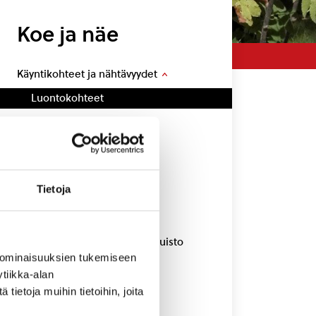
Koe ja näe
Käyntikohteet ja nähtävyydet
Luontokohteet
Laavut ja nuotiopaikat
Muistomerkit ja patsaat
Aktiviteetit
Tietoja
Ravintolat ja kahvilat
Majoitus
Etelä-Konneveden kansallispuisto
 ominaisuuksien tukemiseen
Rautalammin museo
tiikka-alan
Tapahtumat
ietoja muihin tietoihin, joita
Tarinat