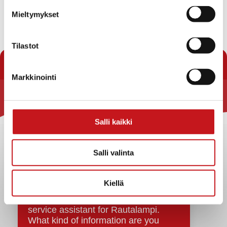
Mieltymykset
Tilastot
Markkinointi
Rautalammin kunta
Salli kaikki
Yhteystiedot
Kuntainfo
Salli valinta
Strategiat, ohjelmat, ohjeet, suunnitelmat, säännöt ja
sopimukset
Asiakirjajulkisuuskuvaus
Kiellä
Evästeet
Saavutettavuusseloste
Tietosuoja