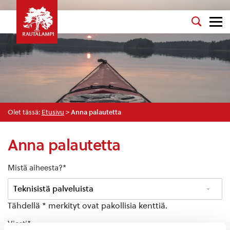
Olet tässä:
Etusivu
>
Anna palautetta
Anna palautetta
Mistä aiheesta?
*
Tähdellä * merkityt ovat pakollisia kenttiä.
Viesti
*