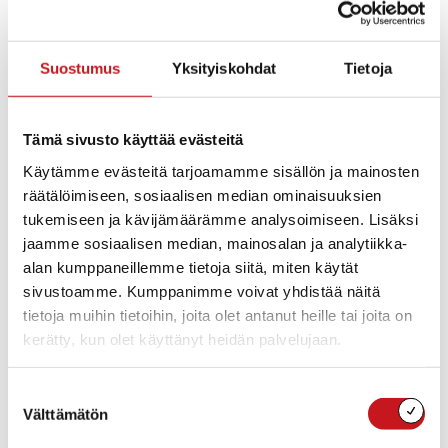
Suostumus
Yksityiskohdat
Tietoja
Tämä sivusto käyttää evästeitä
Käytämme evästeitä tarjoamamme sisällön ja mainosten
räätälöimiseen, sosiaalisen median ominaisuuksien
tukemiseen ja kävijämäärämme analysoimiseen. Lisäksi
jaamme sosiaalisen median, mainosalan ja analytiikka-
Nimi
alan kumppaneillemme tietoja siitä, miten käytät
sivustoamme. Kumppanimme voivat yhdistää näitä
tietoja muihin tietoihin, joita olet antanut heille tai joita on
Puhelinnumero
kerätty, kun olet käyttänyt heidän palvelujaan.
Suostumuksen
Välttämätön
valinta
Sähköposti