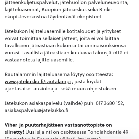
jätteenkuljetuspalvelut, jätehuollon palveluneuvonta,
lajitteluasemat, Kuopion jätekeskus sekä Rinki-
ekopisteverkostoa täydentävät ekopisteet.
Jätekukon lajitteluasemille kotitaloudet ja yritykset
voivat toimittaa sellaiset jätteet, joita ei voi laittaa
tavalliseen jäteastiaan kokonsa tai ominaisuuksiensa
vuoksi. Tavallista jäteastiaan kuuluvaa talousjätettä ei
vastaanoteta lajitteluasemille.
Rautalammin lajitteluasema löytyy osoitteesta:
www.jatekukko.fi/rautalampi
, josta löydät
ajantasaiset aukioloajat sekä muun ohjeistuksen.
Jätekukon asiakaspalvelu (vaihde) puh. 017 3680 152,
asiakaspalvelu@jatekukko.fi
Viher-ja puutarhajätteen vastaanottopiste on
siirretty!
Uusi sijainti on osoitteessa Toholahdentie 49