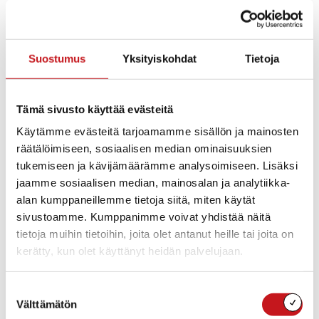
(Rametkon ja Ecometin välissä, kts.kartta).
Vastaanottopisteeseen saa viedä ainoastaan
haravointi- ja risujätettä niille varatuille paikoille.
Suostumus
Yksityiskohdat
Tietoja
Tämä sivusto käyttää evästeitä
Käytämme evästeitä tarjoamamme sisällön ja mainosten
räätälöimiseen, sosiaalisen median ominaisuuksien
tukemiseen ja kävijämäärämme analysoimiseen. Lisäksi
jaamme sosiaalisen median, mainosalan ja analytiikka-
alan kumppaneillemme tietoja siitä, miten käytät
sivustoamme. Kumppanimme voivat yhdistää näitä
tietoja muihin tietoihin, joita olet antanut heille tai joita on
kerätty, kun olet käyttänyt heidän palvelujaan.
Suostumuksen
Välttämätön
valinta