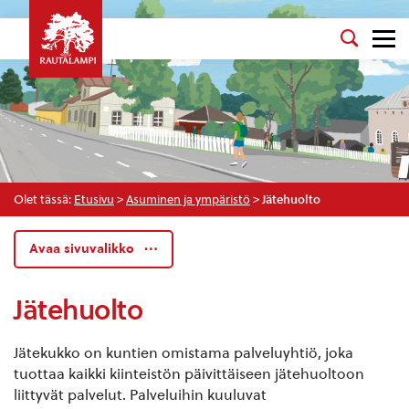
Olet tässä:
Etusivu
>
Asuminen ja ympäristö
>
Jätehuolto
Avaa sivuvalikko
Jätehuolto
Jätekukko on kuntien omistama palveluyhtiö, joka
tuottaa kaikki kiinteistön päivittäiseen jätehuoltoon
liittyvät palvelut. Palveluihin kuuluvat