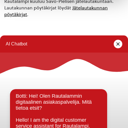
Rautalampi kuuluu Savo-Pielisen jätelautakuntaan.
Lautakunnan pöytäkirjat löydät
Jätelautakunnan
pöytäkirjat
.
Rautalammin kunta
Yhteystiedot
Kuntainfo
Strategiat, ohjelmat, ohjeet, suunnitelmat, säännöt ja
sopimukset
Asiakirjajulkisuuskuvaus
Evästeet
Saavutettavuusseloste