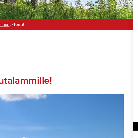
minen
>
Tontit
utalammille!