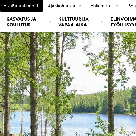
VisitRautalampi.fi
Ajankohtaista
Hakemistot
Seu
KASVATUS JA
KULTTUURI JA
ELINVOIMA
KOULUTUS
VAPAA-AIKA
TYÖLLISYY