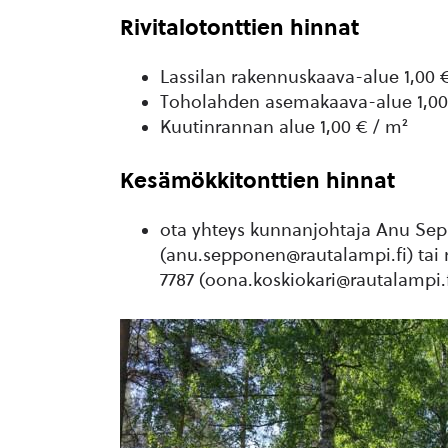
Rivitalotonttien hinnat
Lassilan rakennuskaava-alue 1,00 
Toholahden asemakaava-alue 1,00
Kuutinrannan alue 1,00 € / m²
Kesämökkitonttien hinnat
ota yhteys kunnanjohtaja Anu Sep
(anu.sepponen@rautalampi.fi) tai 
7787 (oona.koskiokari@rautalampi.f