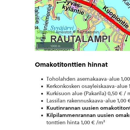
Omakotitonttien hinnat
Toholahden asemakaava-alue 1,00
Kerkonkosken osayleiskaava-alue 
Kurkisuon alue (Pakarila) 0,50 € / 
Lassilan rakennuskaava-alue 1,00 
Kuutinrannan
uusien omakotiton
Kilpilammenrannan uusien omako
tonttien hinta 1,00 € /m²