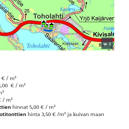
 € / m²
1,00 € / m²
m²
€ / m²
ttien
hinnat 5,00 € / m²
titonttien
hinta 3,50 € /m² ja kuivan maan