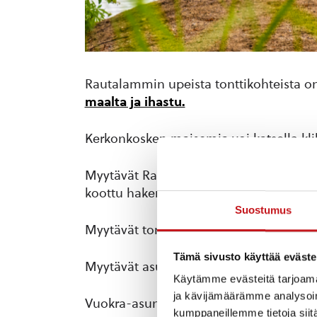
Rautalammin upeista tonttikohteista on
maalta ja ihastu.
Kerkonkosken maisemia voi katsella kl
Myytävät Rautalammin kunnan omakoti-,
koottu hakemistoksi
tänne
.
Suostumus
Myytävät tontit löytyvät myös
Rautalam
Tämä sivusto käyttää eväste
Myytävät asuntovaihtoehdot löydät
tää
Käytämme evästeitä tarjoama
ja kävijämäärämme analysoim
Vuokra-asuntojen yhteystiedot
täältä
kumppaneillemme tietoja siitä