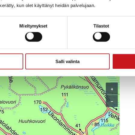
n kerätty, kun olet käyttänyt heidän palvelujaan.
istuu kesän 2026 aikana uusia
oasiantuntija Sami Simonen
27741.
Mieltymykset
Tilastot
!
Salli valinta