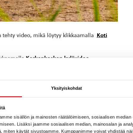
 tehty video, mikä löytyy klikkaamalla
Koti
ikkaamalla
Kerkonkosken kylävideo.
 vapaa-ajan asunto- ja rivitalotontit on
Yksityiskohdat
min karttapalvelusta
.
itä
ltä
ja vuokra-asuntokohteet
täältä.
mme sisällön ja mainosten räätälöimiseen, sosiaalisen median
iseen. Lisäksi jaamme sosiaalisen median, mainosalan ja analy
, miten käytät sivustoamme. Kumppanimme voivat yhdistää näitä t