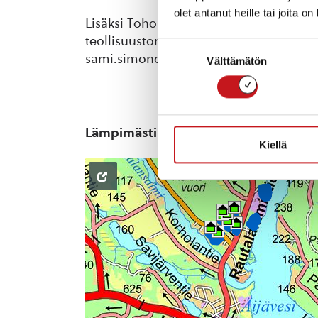
olet antanut heille tai joita o
Lisäksi Toholahden yrityspuistoon valm
teollisuustontteja. Kysy lisää elinkein
Suostumuksen
sami.simonen@savogrow.fi tai p. 040 15
Välttämätön
valinta
Lämpimästi tervetuloa Rautalammille
Kiellä