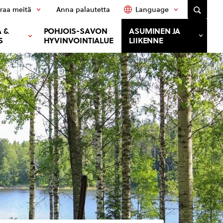
raa meitä
Anna palautetta
Language
 &
POHJOIS-SAVON
ASUMINEN JA
S
HYVINVOINTIALUE
LIIKENNE