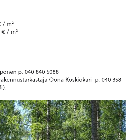
€ / m²
 € / m²
ponen p. 040 840 5088
rakennustarkastaja Oona Koskiokari p. 040 358
i).