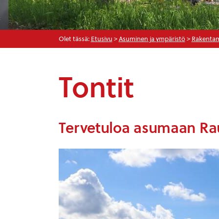
Olet tässä:
Etusivu
>
Asuminen ja ympäristö
>
Rakenta
Tontit
Tervetuloa asumaan Ra