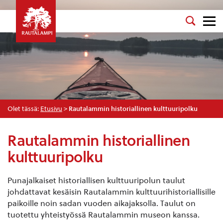
Olet tässä:
Etusivu
>
Rautalammin historiallinen kulttuuripolku
Rautalammin historiallinen
kulttuuripolku
Punajalkaiset historiallisen kulttuuripolun taulut
johdattavat kesäisin Rautalammin kulttuurihistoriallisille
paikoille noin sadan vuoden aikajaksolla. Taulut on
tuotettu yhteistyössä Rautalammin museon kanssa.