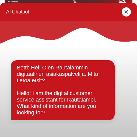
Rautalammin kunta
Yhteystiedot
Kuntainfo
Strategiat, ohjelmat, ohjeet, suunnitelmat, säännöt ja
sopimukset
Asiakirjajulkisuuskuvaus
Evästeet
Saavutettavuusseloste
Tietosuoja
Tietosuojaselosteet
Tietopyyntö