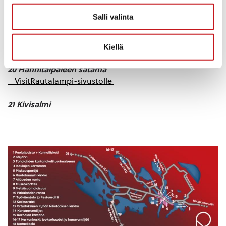
18 Konnekoski
Salli valinta
19 Törmälä
– Linkki Loma- ja kurssikeskus Törmälän kotisivuille
Kiellä
20 Hanhitaipaleen satama
– VisitRautalampi-sivustolle
21 Kivisalmi