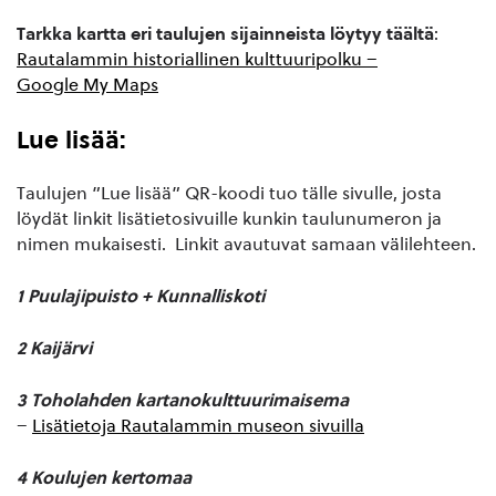
Tarkka kartta eri taulujen sijainneista löytyy täältä
:
Rautalammin historiallinen kulttuuripolku –
Google My Maps
Lue lisää:
Taulujen ”Lue lisää” QR-koodi tuo tälle sivulle, josta
löydät linkit lisätietosivuille kunkin taulunumeron ja
nimen mukaisesti. Linkit avautuvat samaan välilehteen.
1 Puulajipuisto + Kunnalliskoti
2 Kaijärvi
3 Toholahden kartanokulttuurimaisema
–
Lisätietoja Rautalammin museon sivuilla
4 Koulujen kertomaa