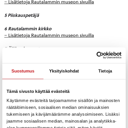
– Lisätietoja Rautalammin museon sivuilla
5 Piiskauspetäjä
6 Rautalammin kirkko
– Lisätietoja Rautalammin museon sivuilla
7 Äijäveden ranta
– Lisätietoja Rautalammin museon sivuilla
– Lisätietoa Sahalan kartanosta
(avautuva jpg-kuva)
– Linkki Sahalan kartanon kotisivuille
Suostumus
Yksityiskohdat
Tietoja
8 Museokortteli
– Linkki Museon kotisivuille
Tämä sivusto käyttää evästeitä
Käytämme evästeitä tarjoamamme sisällön ja mainosten
9 Metsäsuomalaisuus
räätälöimiseen, sosiaalisen median ominaisuuksien
tukemiseen ja kävijämäärämme analysoimiseen. Lisäksi
10 Pitkälahden ranta
jaamme sosiaalisen median, mainosalan ja analytiikka-
– Lisätietoja Rautalammin museon sivuilla
alan kumppaneillemme tietoja siitä, miten käytät