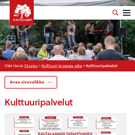
Olet tässä:
Etusivu
>
Kulttuuri ja vapaa-aika
>
Kulttuuripalvelut
Avaa sivuvalikko
Kulttuuripalvelut