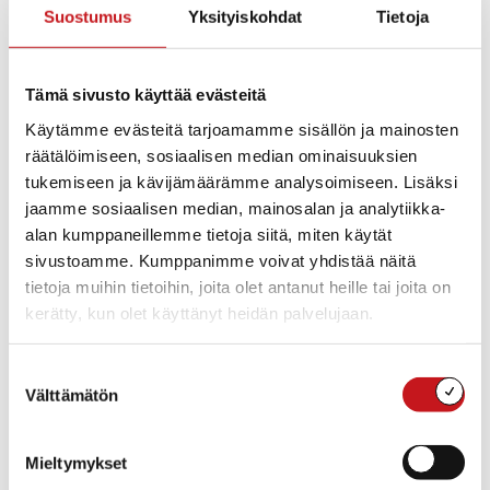
Facebook-sivut ja instagram.
Suostumus
Yksityiskohdat
Tietoja
Rautalampi Instagram ,
Rautalammin
pestuumarkkinat instagram
,
Tämä sivusto käyttää evästeitä
Käytämme evästeitä tarjoamamme sisällön ja mainosten
Tärkeimmät tapahtumat ovat
Runon ja laulun
räätälöimiseen, sosiaalisen median ominaisuuksien
Rautalampi
ja
Rautalammin Pestuumarkkinat
tukemiseen ja kävijämäärämme analysoimiseen. Lisäksi
Kulttuuri- ja viestintäasioita hoitaa viestintä- ja
jaamme sosiaalisen median, mainosalan ja analytiikka-
kulttuurikoordinaattori, jonka tavoitat kunnanviraston
alan kumppaneillemme tietoja siitä, miten käytät
työhuoneelta, sähköpostilla tai puhelimitse. Ole
sivustoamme. Kumppanimme voivat yhdistää näitä
matalalla kynnyksellä yhteydessä!
tietoja muihin tietoihin, joita olet antanut heille tai joita on
kerätty, kun olet käyttänyt heidän palvelujaan.
Suostumuksen
Välttämätön
valinta
Mieltymykset