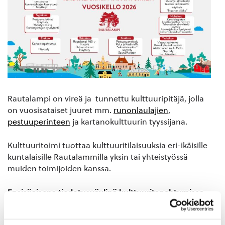
Rautalampi on vireä ja tunnettu kulttuuripitäjä, jolla
on vuosisataiset juuret mm.
runonlaulajien
,
pestuuperinteen
ja kartanokulttuurin tyyssijana.
Kulttuuritoimi tuottaa kulttuuritilaisuuksia eri-ikäisille
kuntalaisille Rautalammilla yksin tai yhteistyössä
muiden toimijoiden kanssa.
Ensisijaisena tiedotusväylinä kulttuuritapahtumissa
ovat
kunnan tapahtumakalenteri
, InfoTV,
ilmoitustaulut, sekä
Rautalammin kunnan omat