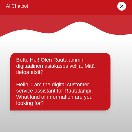
Rautalammin Kulttuuriseura
Rautalammin kunta
Yhteystiedot
Kuntainfo
Strategiat, ohjelmat, ohjeet, suunnitelmat, säännöt ja
sopimukset
Asiakirjajulkisuuskuvaus
Evästeet
Saavutettavuusseloste
Tietosuoja
Tietosuojaselosteet
Tietopyyntö
Päätöksenteko ja lähidemokratia