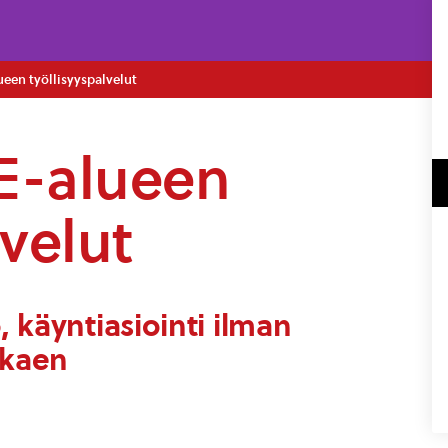
een työllisyyspalvelut
E-alueen
lvelut
 käyntiasiointi ilman
lkaen