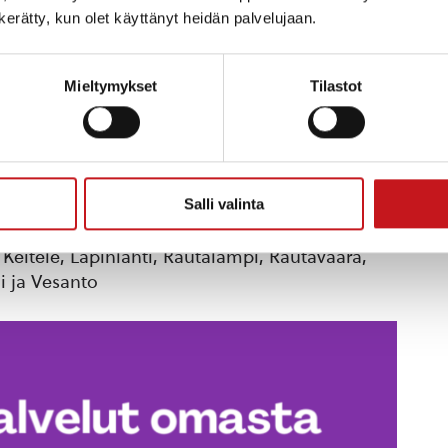
n kerätty, kun olet käyttänyt heidän palvelujaan.
Mieltymykset
Tilastot
un kunnan kanssa ja muodostamme yhdessä
alveluista voidaan toteuttaa myös
Salli valinta
 Keitele, Lapinlahti, Rautalampi, Rautavaara,
i ja Vesanto