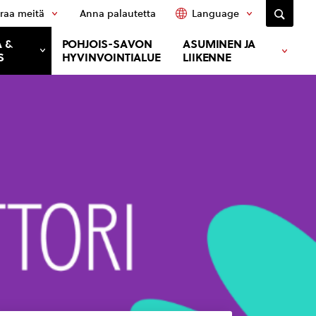
raa meitä
Anna palautetta
Language
 &
POHJOIS-SAVON
ASUMINEN JA
S
HYVINVOINTIALUE
LIIKENNE