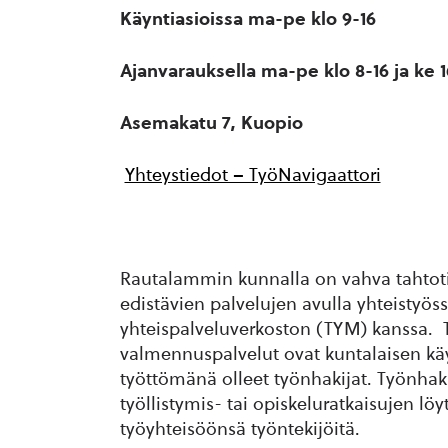
Käyntiasioissa ma-pe klo 9-16
Ajanvarauksella ma-pe klo 8-16 ja ke 1
Asemakatu 7, Kuopio
Yhteystiedot – TyöNavigaattori
Rautalammin kunnalla on vahva tahtotila
edistävien palvelujen avulla yhteistyö
yhteispalveluverkoston (TYM) kanssa. Ty
valmennuspalvelut ovat kuntalaisen käy
työttömänä olleet työnhakijat. Työnhaki
työllistymis- tai opiskeluratkaisujen lö
työyhteisöönsä työntekijöitä.