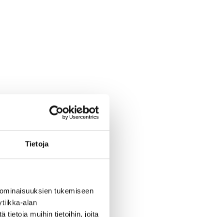
Tietoja
 ominaisuuksien tukemiseen
tiikka-alan
ietoja muihin tietoihin, joita