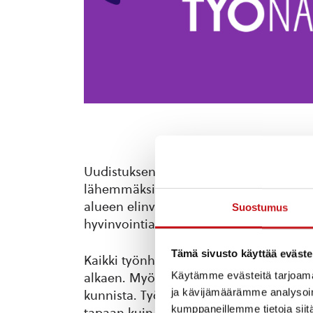
Uudistuksen tarkoituksena on tuoda TE-p
lähemmäksi asiakkaita, nopeuttaa työlli
alueen elinvoiman vahvistamiseksi. Näin
Suostumus
hyvinvointia.
Tämä sivusto käyttää eväste
Kaikki työnhakijat saavat työnhaun pa
Käytämme evästeitä tarjoama
alkaen. Myös yritykset saavat rekrytointi
ja kävijämäärämme analysoim
kunnista. Työvoimapalveluista tulee o
kumppaneillemme tietoja siitä
tapaan kuin esimerkiksi sivistys- tai yh