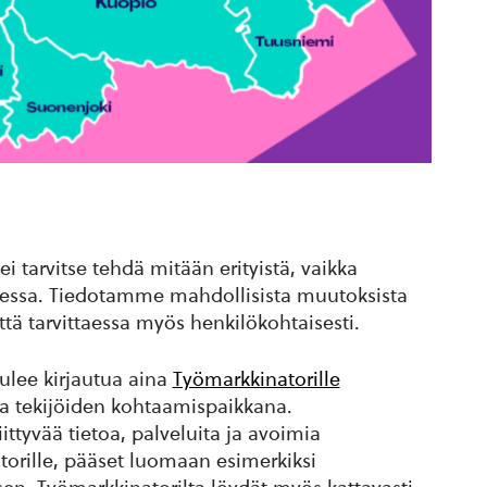
ei tarvitse tehdä mitään erityistä, vaikka
eessa. Tiedotamme mahdollisista muutoksista
ttä tarvittaessa myös henkilökohtaisesti.
tulee kirjautua aina
Työmarkkinatorille
 ja tekijöiden kohtaamispaikkana.
ttyvää tietoa, palveluita ja avoimia
torille, pääset luomaan esimerkiksi