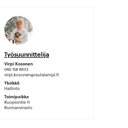
Työsuunnittelija
Virpi Kosonen
040 158 8933
virpi.kosonen@rautalampi.fi
Yksikkö
Hallinto
Toimipaikka
Kuopiontie 11
Kunnanvirasto