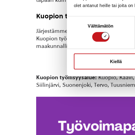
olet antanut heille tai joita o
Kuopion työllisyysalue
Suostumuksen
Välttämätön
valinta
Järjestämme työvoimapalvelut 10 mu
Kuopion työllisyysalueen. Lisäksi osa p
maakunnallisina yhteispalveluina.
Kiellä
Kuopion työllisyysalue:
Kuopio, Kaavi,
Siilinjärvi, Suonenjoki, Tervo, Tuusniem