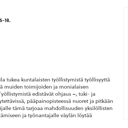
6-18.
 tukea kuntalaisten työllistymistä työllisyyttä
ssä muiden toimijoiden ja monialaisen
öllistymistä edistävät ohjaus –, tuki- ja
tettävissä, pääpainopisteessä nuoret ja pitkään
jalle tämä tarjoaa mahdollisuuden yksilöllisten
ytämiseen ja työnantajalle väylän löytää