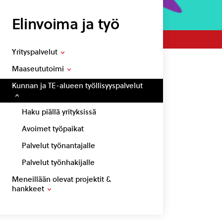
Elinvoima ja työ
Yrityspalvelut
Maaseututoimi
Kunnan ja TE-alueen työllisyyspalvelut
Haku piällä yrityksissä
Avoimet työpaikat
Palvelut työnantajalle
Palvelut työnhakijalle
Meneillään olevat projektit &
hankkeet