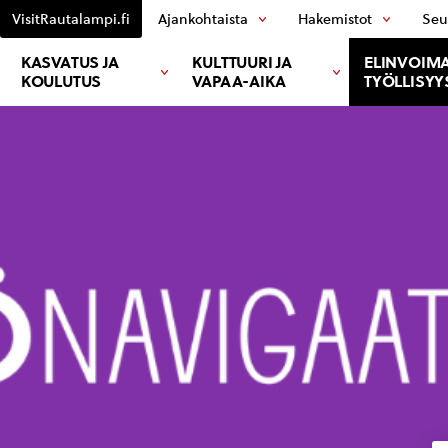
VisitRautalampi.fi
Ajankohtaista
Hakemistot
Seu
KASVATUS JA
KULTTUURI JA
ELINVOIMA
KOULUTUS
VAPAA-AIKA
TYÖLLISYY