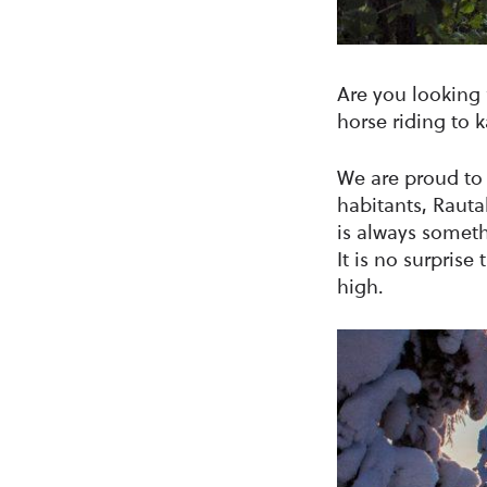
Are you looking 
horse riding to 
We are proud to 
habitants, Rauta
is always somet
It is no surprise
high.