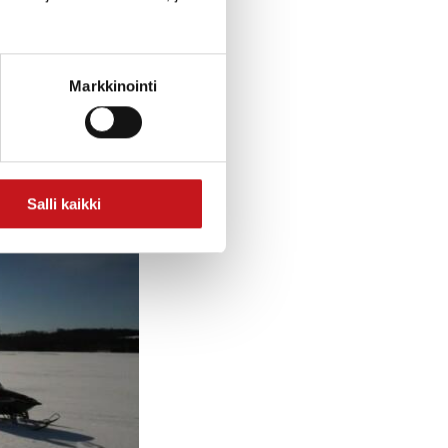
re trout of
Markkinointi
Salli kaikki