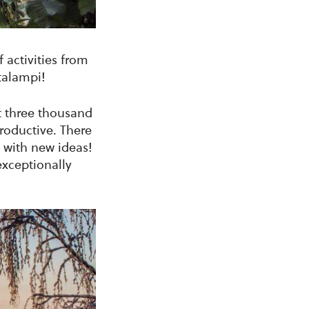
 activities from
talampi!
t three thousand
roductive. There
 with new ideas!
 exceptionally