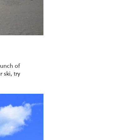
bunch of
 ski, try