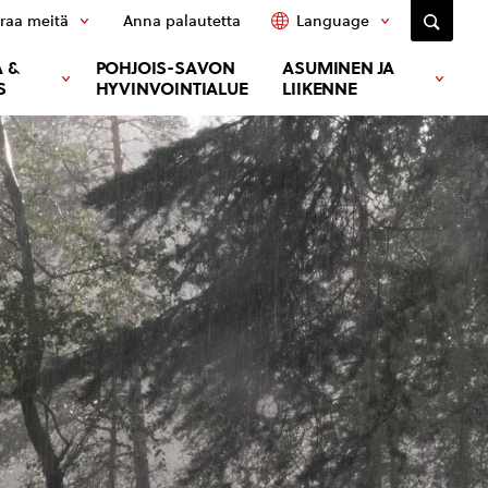
raa meitä
Anna palautetta
Language
 &
POHJOIS-SAVON
ASUMINEN JA
S
HYVINVOINTIALUE
LIIKENNE