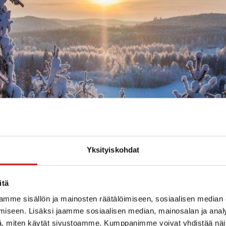
Yksityiskohdat
itä
here is much to see and do.
Southern Konnevesi Natio
mme sisällön ja mainosten räätälöimiseen, sosiaalisen median
the nature lovers: the hilly landscape in the midst of c
iseen. Lisäksi jaamme sosiaalisen median, mainosalan ja analy
preys – under their watchful eye, you can hike in the 
, miten käytät sivustoamme. Kumppanimme voivat yhdistää näitä t