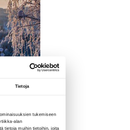
Tietoja
nal Park
is a
 ominaisuuksien tukemiseen
lear waters is a
tiikka-alan
shade of the
ietoja muihin tietoihin, joita