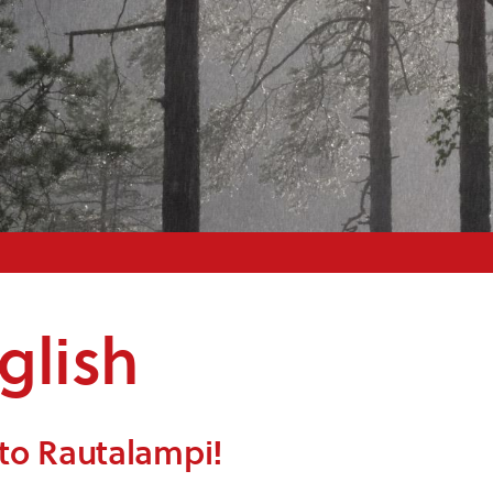
glish
to Rautalampi!