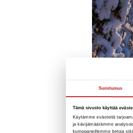
Suostumus
Tämä sivusto käyttää eväste
In Rautalampi t
Käytämme evästeitä tarjoama
must-see for all 
ja kävijämäärämme analysoim
home for wild os
kumppaneillemme tietoja siitä