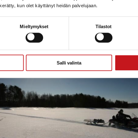
ns or sail the picturesque lake Konnevesi where the ra
n kerätty, kun olet käyttänyt heidän palvelujaan.
rway also dwells.
Mieltymykset
Tilastot
Salli valinta