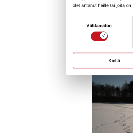
centenarian aspe
olet antanut heille tai joita o
Rautalampi wate
Suostumuksen
Välttämätön
valinta
Kiellä