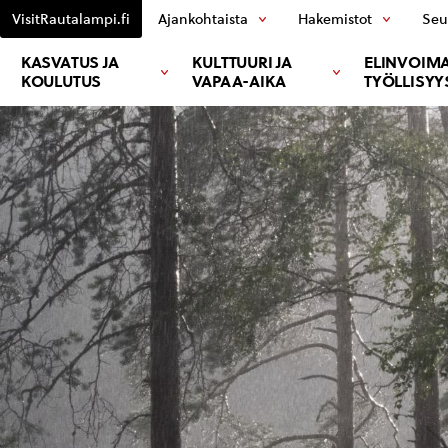
VisitRautalampi.fi
Ajankohtaista
Hakemistot
Seu
KASVATUS JA
KULTTUURI JA
ELINVOIMA
KOULUTUS
VAPAA-AIKA
TYÖLLISYY