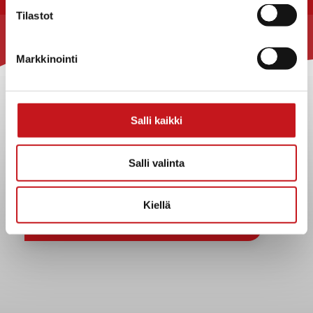
Tilastot
Rautalammin kunta
Markkinointi
Yhteystiedot
Kuntainfo
Strategiat, ohjelmat, ohjeet, suunnitelmat, säännöt ja
Salli kaikki
sopimukset
Asiakirjajulkisuuskuvaus
Salli valinta
Evästeet
Saavutettavuusseloste
Kiellä
Tietosuoja
Tietosuojaselosteet
Tietopyyntö
Päätöksenteko ja lähidemokratia