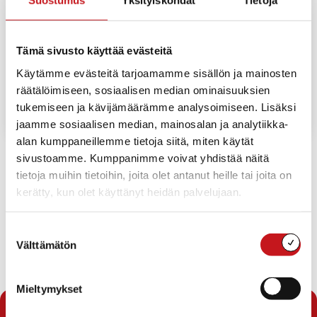
Suostumus
Yksityiskohdat
Tietoja
Booking.com
Hostellit.fi
Tämä sivusto käyttää evästeitä
Lomarengas
Käytämme evästeitä tarjoamamme sisällön ja mainosten
Nettimökki
räätälöimiseen, sosiaalisen median ominaisuuksien
tukemiseen ja kävijämäärämme analysoimiseen. Lisäksi
Mökkihaku
jaamme sosiaalisen median, mainosalan ja analytiikka-
alan kumppaneillemme tietoja siitä, miten käytät
sivustoamme. Kumppanimme voivat yhdistää näitä
Tämän sivun sisällön tarjoaa:
tietoja muihin tietoihin, joita olet antanut heille tai joita on
kerätty, kun olet käyttänyt heidän palvelujaan.
Suostumuksen
Välttämätön
valinta
Majoitus
Mieltymykset
Kauniita unia ja ihania lomakuvia!