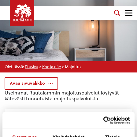
Olet tässä:
Etusivu
>
Koe ja näe
>
Majoitus
Avaa sivuvalikko
Useimmat Rautalammin majoituspalvelut löytyvät
kätevästi tunnetuista majoituspalveluista.
Airbnb
Go Finland