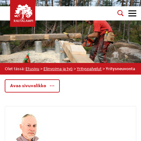
Olet tässä:
Etusivu
>
Elinvoima ja työ
>
Yrityspalvelut
>
Yritysneuvonta
Avaa sivuvalikko