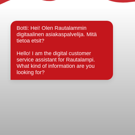
Yhteystiedot
Kuntainfo
Strategiat, ohjelmat, ohjeet, suunnitelmat, säännöt ja
sopimukset
Asiakirjajulkisuuskuvaus
Evästeet
Saavutettavuusseloste
Tietosuoja
Tietosuojaselosteet
Tietopyyntö
Päätöksenteko ja lähidemokratia
Päätökset, esityslistat & pöytäkirjat
Hallinto
Kunnanhallitus