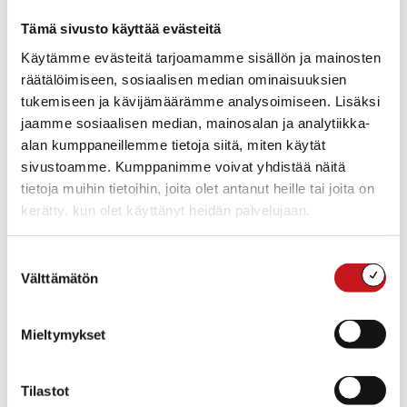
Tämä sivusto käyttää evästeitä
SavoGrown palvelut yrityksille
Käytämme evästeitä tarjoamamme sisällön ja mainosten
räätälöimiseen, sosiaalisen median ominaisuuksien
Yrityksen perustaminen
tukemiseen ja kävijämäärämme analysoimiseen. Lisäksi
jaamme sosiaalisen median, mainosalan ja analytiikka-
Toimivan yrityksen palvelut
Hankkeet
alan kumppaneillemme tietoja siitä, miten käytät
sivustoamme. Kumppanimme voivat yhdistää näitä
Omistajanvaihdos
Sijoittumispalvelut
tietoja muihin tietoihin, joita olet antanut heille tai joita on
kerätty, kun olet käyttänyt heidän palvelujaan.
Suostumuksen
Yrityshakemisto
Välttämätön
valinta
Siirry Rautalammin yrityshakemistoon
Mieltymykset
SavoGrow alueen yritysrekisteristä löydät Keiteleen,
Pielaveden, Rautalammin, Suonenjoen, Tervon ja
Tilastot
Vesannon kuntien yritysten yhteystiedot, sekä tietoa