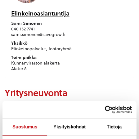
Elinkeinoasiantuntija
Sami Simonen
040 152 7741
sami.simonen@savogrow.fi
Yksikkö
Elinkeinopalvelut, Johtoryhmä
Toimipaikka
Kunnanviraston alakerta
Alatie 8
Yritysneuvonta
Kehitysyhtiö SavoGrow Oy auttaa liiketoiminnan
suunnittelussa sekä yritysidean arvioinnissa ja
kehittämisessä. Yritysneuvonta on maksutonta,
Suostumus
Yksityiskohdat
Tietoja
luottamuksellista ja kaikille avointa. Hyödynnä
palvelumme!