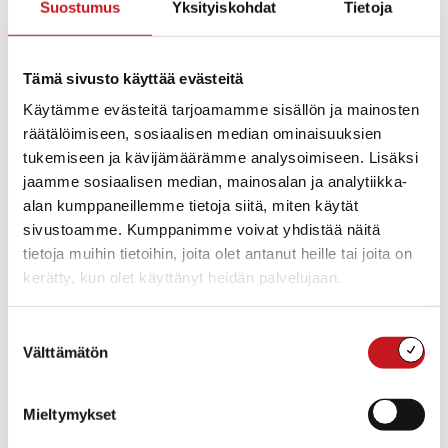
Suostumus
Yksityiskohdat
Tietoja
Tämä sivusto käyttää evästeitä
Käytämme evästeitä tarjoamamme sisällön ja mainosten
räätälöimiseen, sosiaalisen median ominaisuuksien
KOULUT
,
KULTTUURI
,
NUORISOTYÖ
,
VARHAISKASVATUS
tukemiseen ja kävijämäärämme analysoimiseen. Lisäksi
29.2.2024 — 18:26
jaamme sosiaalisen median, mainosalan ja analytiikka-
Lasten ja nuorten runoja Rautalammilla
alan kumppaneillemme tietoja siitä, miten käytät
Rautalammilla järjestettiin Kalikkakasa -kirjoituskilpailu
sivustoamme. Kumppanimme voivat yhdistää näitä
lapsille ja nuorille loka-marraskuussa. Tavoitteena kilpailussa
tietoja muihin tietoihin, joita olet antanut heille tai joita on
oli lukea, kuunnella ja kirjoittaa runoja niin yhdessä kuin yksin.
kerätty, kun olet käyttänyt heidän palvelujaan.
Runojuhlia...
Suostumuksen
Välttämätön
valinta
Mieltymykset