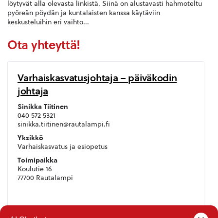
löytyvät alla olevasta linkistä. Siinä on alustavasti hahmoteltu
pyöreän pöydän ja kuntalaisten kanssa käytäviin
keskusteluihin eri vaihto...
Ota yhteyttä!
Varhaiskasvatusjohtaja – päiväkodin
johtaja
Sinikka Tiitinen
040 572 5321
sinikka.tiitinen@rautalampi.fi
Yksikkö
Varhaiskasvatus ja esiopetus
Toimipaikka
Koulutie 16
77700 Rautalampi