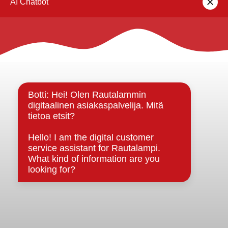
Rautalammin kunta
Yhteystiedot
Kuntainfo
Strategiat, ohjelmat, ohjeet, suunnitelmat, säännöt ja
sopimukset
Asiakirjajulkisuuskuvaus
Evästeet
Saavutettavuusseloste
Tietosuoja
Tietosuojaselosteet
Tietopyyntö
Päätöksenteko ja lähidemokratia