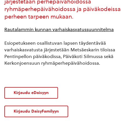
järjestetään perhepäivähoidossa
ryhmäperhepäivähoidossa ja päiväkodeissa
perheen tarpeen mukaan.
Rautalammin kunnan varhaiskasvatussuunnitelma
Esiopetukseen osallistuvan lapsen täydentävää
varhaiskasvatusta järjestetään Metsäeskarin tiloissa
Pentinpellon päiväkodissa, Päiväkoti Silmussa sekä
Kerkonjoensuun ryhmäperhepäivähoidossa.
Kirjaudu eDaisyyn
Kirjaudu DaisyFamilyyn