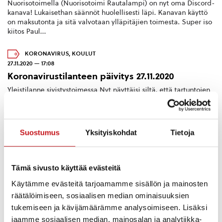
Nuorisotoimella (Nuorisotoimi Rautalampi) on nyt oma Discord-
kanava! Lukaisethan säännöt huolellisesti läpi. Kanavan käyttö
on maksutonta ja sitä valvotaan ylläpitäjien toimesta. Super iso
kiitos Paul...
KORONAVIRUS
,
KOULUT
27.11.2020 — 17:08
Koronavirustilanteen päivitys 27.11.2020
Yleistilanne sivistystoimessa Nyt näyttäisi siltä, että tartuntojen
määrä ollaan saamassa kuriin. Eilen torstaina Sisä-Savon
alueella todettiin neljä uutta tapausta ja tänään perjantaina
yksi.&nb...
Suostumus
Yksityiskohdat
Tietoja
Tämä sivusto käyttää evästeitä
Käytämme evästeitä tarjoamamme sisällön ja mainosten
räätälöimiseen, sosiaalisen median ominaisuuksien
tukemiseen ja kävijämäärämme analysoimiseen. Lisäksi
jaamme sosiaalisen median, mainosalan ja analytiikka-