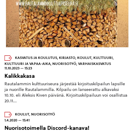
KASVATUS JA KOULUTUS
,
KIRJASTO
,
KOULUT
,
KULTTUURI
,
KULTTUURI JA VAPAA-AIKA
,
NUORISOTYÖ
,
VARHAISKASVATUS
11.10.2023 — 15:23
Kalikkakasa
Rautalammin kulttuuriseura järjestää kirjoituskilpailun lapsille
ja nuorille Rautalammilla. Kilpailu on lanseerattu alkavaksi
10.10. eli Aleksis Kiven päivänä. Kirjoituskilpailuun voi osallistua
20.11...
KOULUT
,
NUORISOTYÖ
1.4.2020 — 15:41
Nuorisotoimella Discord-kanava!