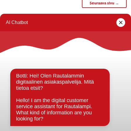
Seuraava sivu →
1
2
3
…
6
Rautalammin kunta
Yhteystiedot
Kuntainfo
Strategiat, ohjelmat, ohjeet, suunnitelmat, säännöt ja
sopimukset
Asiakirjajulkisuuskuvaus
Evästeet
Saavutettavuusseloste
Tietosuoja
Tietosuojaselosteet