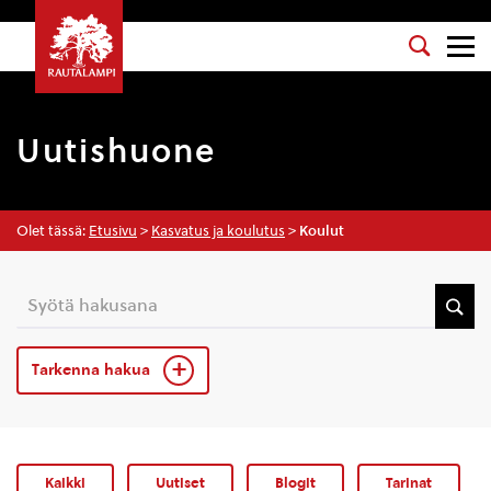
Uutishuone
Olet tässä:
Etusivu
>
Kasvatus ja koulutus
>
Koulut
Tarkenna hakua
Kaikki
Uutiset
Blogit
Tarinat