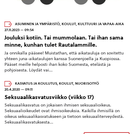
ASUMINEN JA YMPÄRISTÖ
,
KOULUT
,
KULTTUURI JA VAPAA-AIKA
27.11.2023 — 09:54
Jouluksi kotiin. Tai mummolaan. Tai ihan sama
minne, kunhan tulet Rautalammille.
Ja onnikalla pääsee! Muistathan, että aikatauluja on sovitettu
yhteen juna-aikataulujen kanssa Suonenjoella ja Kuopiossa.
Pääset meille helposti ihan koko Suomesta, etelästä ja
pohjoisesta. Löydät vai...
KASVATUS JA KOULUTUS
,
KOULUT
,
NUORISOTYÖ
20.4.2020 — 09:11
Seksuaalikasvatusviikko (viikko 17)
Seksuaalikasvatus on jokaisen ihmisen seksuaalioikeus.
Seksuaalioikeudet ovat ihmisoikeuksia. Kaikilla ihmisillä on
oikeus seksuaalikasvatukseen ja tietoon seksuaaliterveydestä.
Seksuaalikasvatuksesta...