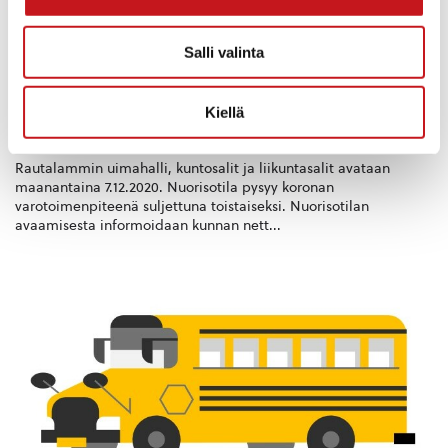
etäopetuksessa oleville oppilaille ja opiskelijoille. Paketit ovat
noudettavissa kerran vii...
Salli valinta
KORONAVIRUS
,
KOULUT
,
LIIKUNTA
2.12.2020 — 13:29
Kiellä
Uimahalli, kuntosalit ja liikuntasalit avataan ma
7.12.2020
Rautalammin uimahalli, kuntosalit ja liikuntasalit avataan
maanantaina 7.12.2020. Nuorisotila pysyy koronan
varotoimenpiteenä suljettuna toistaiseksi. Nuorisotilan
avaamisesta informoidaan kunnan nett...