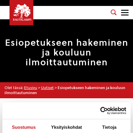
Esiopetukseen hakeminen
ja kouluun
ilmoittautuminen
Olet tässä:
Etusivu
>
Uutiset
>
Esiopetukseen hakeminen ja kouluun
ilmoittautuminen
Uutiset
Suostumus
Yksityiskohdat
Tietoja
KASVATUS JA KOULUTUS
,
KOULUT
,
VARHAISKASVATUS