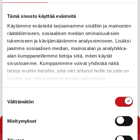
30.1.2020 — 15:17
Esiopetukseen hakeminen ja kouluun ilmoittautuminen
Tämä sivusto käyttää evästeitä
on avoinna 9.3.-31.3.2020.
Käytämme evästeitä tarjoamamme sisällön ja mainosten
räätälöimiseen, sosiaalisen median ominaisuuksien
Esiopetukseen haetaan eDaisy-järjestelmän
tukemiseen ja kävijämäärämme analysoimiseen. Lisäksi
kautta
eDaisy
jaamme sosiaalisen median, mainosalan ja analytiikka-
alan kumppaneillemme tietoja siitä, miten käytät
Kouluun ilmoittauminen tapahtuu Wilman kautta.
sivustoamme. Kumppanimme voivat yhdistää näitä
Ilmoitautumista varten yhdelle esikoululaisen
tietoja muihin tietoihin, joita olet antanut heille tai joita on
huoltajalle on lähetetty ohjeet Wilma-tunnusten
kerätty, kun olet käyttänyt heidän palvelujaan.
tekoon. Molemmat huoltajat saavat halutessaan omat
tunnuksensa Wilmaan. Rautalammin koulujen ja lukion
Wilma löytyy osoitteesta
https://rautalampi.inschool.fi/
Suostumuksen
Välttämätön
valinta
« Uutishuone
Mieltymykset