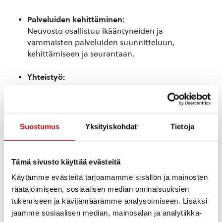
Palveluiden kehittäminen:
Neuvosto osallistuu ikääntyneiden ja
vammaisten palveluiden suunnitteluun,
kehittämiseen ja seurantaan.
Yhteistyö:
Neuvosto tekee yhteistyötä eri järjestöjen,
viranomaisten ja muiden toimijoiden kanssa.
Tiedottaminen:
Suostumus
Yksityiskohdat
Tietoja
Neuvosto tiedottaa ikääntyneille ja vammaisille
ajankohtaisista asioista ja mahdollisuuksista
osallistua.
Tämä sivusto käyttää evästeitä
Käytämme evästeitä tarjoamamme sisällön ja mainosten
Ympäristön kehittäminen:
räätälöimiseen, sosiaalisen median ominaisuuksien
Neuvosto pyrkii vaikuttamaan siihen, että
tukemiseen ja kävijämäärämme analysoimiseen. Lisäksi
kunnan ympäristö on esteetön ja turvallinen
jaamme sosiaalisen median, mainosalan ja analytiikka-
ikääntyneille ja vammaisille.