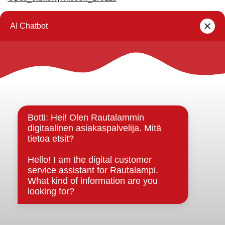
Rautalammin kunta
Yhteystiedot
Kuntainfo
Strategiat, ohjelmat, ohjeet, suunnitelmat, säännöt ja
sopimukset
Asiakirjajulkisuuskuvaus
Evästeet
Saavutettavuusseloste
Tietosuoja
Tietosuojaselosteet
Tietopyyntö