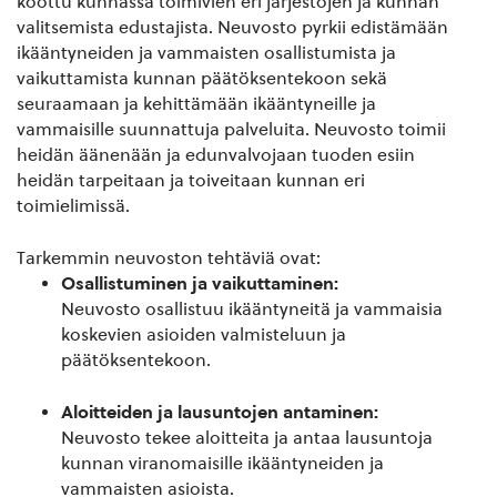
koottu kunnassa toimivien eri järjestöjen ja kunnan
valitsemista edustajista. Neuvosto
pyrkii edistämään
ikääntyneiden ja vammaisten osallistumista ja
vaikuttamista kunnan päätöksentekoon sekä
seuraamaan ja kehittämään ikääntyneille ja
vammaisille suunnattuja palveluita.
Neuvosto toimii
heidän äänenään ja edunvalvojaan tuoden esiin
heidän tarpeitaan ja toiveitaan kunnan eri
toimielimissä.
Tarkemmin neuvoston tehtäviä ovat:
Osallistuminen ja vaikuttaminen:
Neuvosto osallistuu ikääntyneitä ja vammaisia
koskevien asioiden valmisteluun ja
päätöksentekoon.
Aloitteiden ja lausuntojen antaminen:
Neuvosto tekee aloitteita ja antaa lausuntoja
kunnan viranomaisille ikääntyneiden ja
vammaisten asioista.