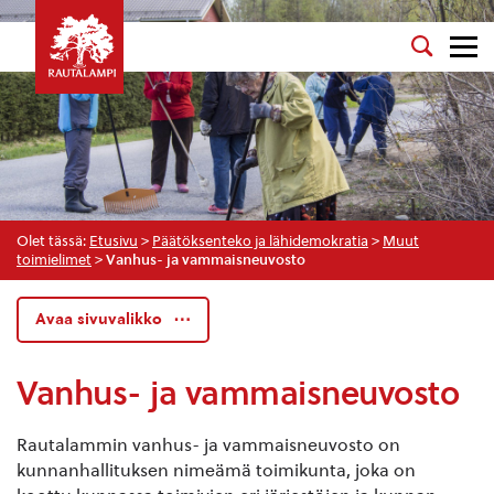
Olet tässä:
Etusivu
>
Päätöksenteko ja lähidemokratia
>
Muut
toimielimet
>
Vanhus- ja vammaisneuvosto
Avaa sivuvalikko
Vanhus- ja vammaisneuvosto
Rautalammin vanhus- ja vammaisneuvosto on
kunnanhallituksen nimeämä toimikunta, joka on