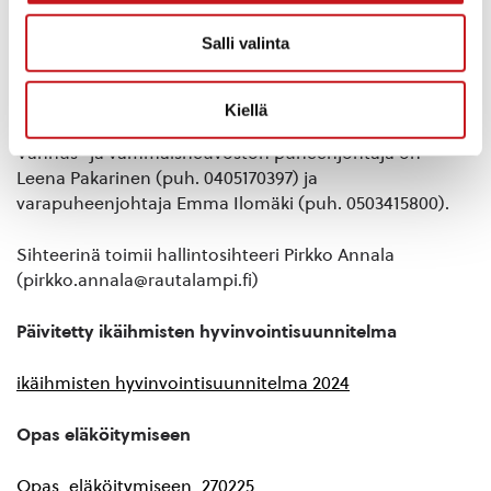
Leppänen
Kunnan edustaja: Jemina Vepsäläinen, varajäsen
Salli valinta
Anne-Mari Pynnönen. Eri viranhaltijoita on
mukana kokouksissa riippuen käsiteltävistä
asioista
Kiellä
Vanhus- ja vammaisneuvoston puheenjohtaja on
Leena Pakarinen (puh. 0405170397) ja
varapuheenjohtaja Emma Ilomäki (puh. 0503415800).
Sihteerinä toimii hallintosihteeri Pirkko Annala
(pirkko.annala@rautalampi.fi)
Päivitetty ikäihmisten hyvinvointisuunnitelma
ikäihmisten hyvinvointisuunnitelma 2024
Opas eläköitymiseen
Opas_eläköitymiseen_270225