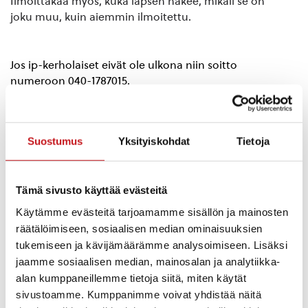
Ilmoittakaa myös,
kuka lapsen hakee,
mikäli
se on
joku muu
,
kuin aiemmin ilmoitettu.
Jos ip-kerholaiset eivät ole ulkona niin soitto
numeroon 040-1787015.
Iltapäiväkerhon ohjelma:
Suostumus
Yksityiskohdat
Tietoja
Klo 12.40 ulkoilu(säävaraus)
Tämä sivusto käyttää evästeitä
Klo 13.30 välipala
Käytämme evästeitä tarjoamamme sisällön ja mainosten
Klo 14.00 läksyt, leikit, pelit, askartelut, yms.
räätälöimiseen, sosiaalisen median ominaisuuksien
puuhastelut
tukemiseen ja kävijämäärämme analysoimiseen. Lisäksi
jaamme sosiaalisen median, mainosalan ja analytiikka-
alan kumppaneillemme tietoja siitä, miten käytät
sivustoamme. Kumppanimme voivat yhdistää näitä
Lapsi voi
osallistua kerhoihin
,
kuten liikuntakerho,