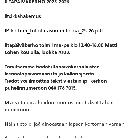
ILTAPÄIVÄKERHO
2025-2026
iltsikkahakemus
IP-kerhon_toimintasuunnitelma_25-26.pdf
Iltapäiväkerho toimii ma-pe klo 12.40-16.00 Matti
Lohen koululla, luokka A108.
Tarvitsemme tiedot iltapäiväkerholaisten
läsnäolopäivämääristä ja kellonajoista.
Tiedot voi ilmoittaa tekstiviestein
i
p
–
kerhon
puhelinnumeroon 040 178 7015.
Myös iltapäivähoidon muutosilmoitukset tähän
numeroon.
Näin tieto ei jää ainoastaan lapsen kertoman varaan.