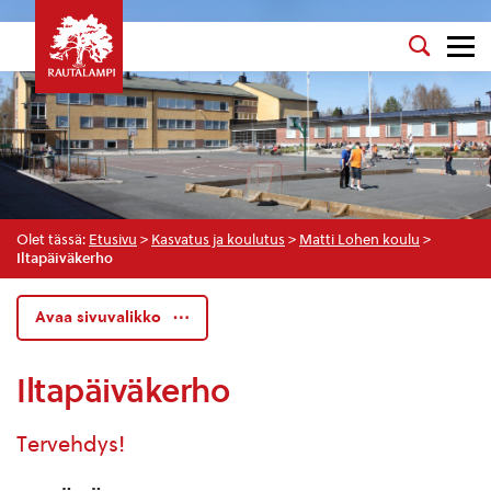
Olet tässä:
Etusivu
>
Kasvatus ja koulutus
>
Matti Lohen koulu
>
Iltapäiväkerho
Avaa sivuvalikko
Iltapäiväkerho
Tervehdys!