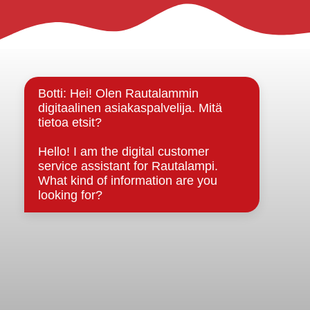
Rautalammin kunta
Yhteystiedot
Kuntainfo
Strategiat, ohjelmat, ohjeet, suunnitelmat, säännöt ja
sopimukset
Asiakirjajulkisuuskuvaus
Evästeet
Saavutettavuusseloste
Tietosuoja
Tietosuojaselosteet
Tietopyyntö
Päätöksenteko ja lähidemokratia
Päätökset, esityslistat & pöytäkirjat
Hallinto