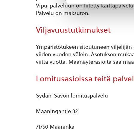
Vipu-palveluun on liitetty karttapalvelu
Palvelu on maksuton.
Viljavuustutkimukset
Ympäristötukeen sitoutuneen viljelijän 
viiden vuoden välein. Asetuksen mukaan
viittä vuotta. Maanäyterasioita saa ma
Lomitusasioissa teitä palvel
Sydän-Savon lomituspalvelu
Maaningantie 32
71750 Maaninka