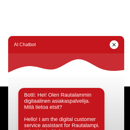
Päätöksenteko ja lähidemokratia
Päätökset, esityslistat & pöytäkirjat
Hallinto