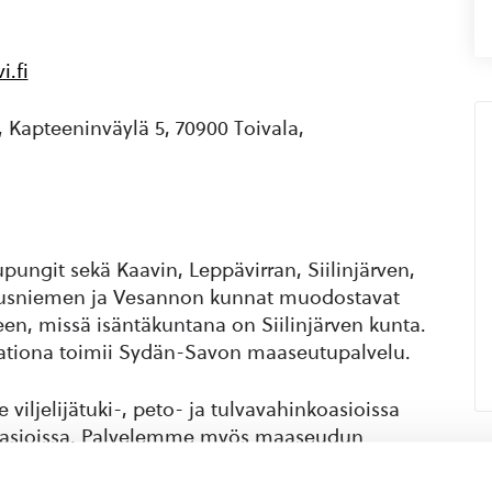
i.fi
Kapteeninväylä 5, 70900 Toivala,
ngit sekä Kaavin, Leppävirran, Siilinjärven,
uusniemen ja Vesannon kunnat muodostavat
n, missä isäntäkuntana on Siilinjärven kunta.
aationa toimii Sydän-Savon maaseutupalvelu.
iljelijätuki-, peto- ja tulvavahinkoasioissa
sä asioissa. Palvelemme myös maaseudun
ristön kehittämiseen liittyvissä asioissa (pois
ittämisen ja kylien paikallisen osallistumisen