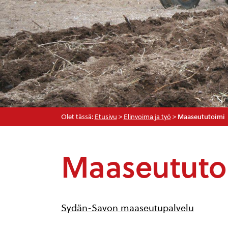
Olet tässä:
Etusivu
>
Elinvoima ja työ
>
Maaseututoimi
Maaseututo
Sydän-Savon maaseutupalvelu