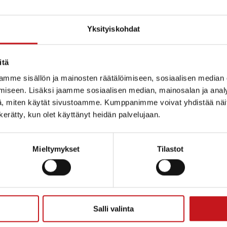
allintoon ja toimialoille.
Siilinjärven ja
asiantuntijapalveluja yksityistieasioissa.
Yksityiskohdat
essa palvelupisteessä voi asioida
itä
mme sisällön ja mainosten räätälöimiseen, sosiaalisen median
 pyydetään varaamaan aika asioidessa
kaikissa
iseen. Lisäksi jaamme sosiaalisen median, mainosalan ja analy
, miten käytät sivustoamme. Kumppanimme voivat yhdistää näitä t
n kerätty, kun olet käyttänyt heidän palvelujaan.
Mieltymykset
Tilastot
ttps://vipu.ruokavirasto.fi/
ttäjätunnuksia
a tietojen selailuun ja sähköiseen tukihakuun.
a, katsella ilmoitettuja tietoja sekä seurata
Salli valinta
Viljelijä voi myös valtuuttaa neuvojan
kemukset.