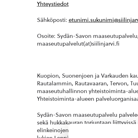
Yhteystiedot
Sähköposti:
etunimi.sukunimi@siilinjarv
Osoite: Sydän-Savon maaseutupalvelu, 
maaseutupalvelut(at)siilinjarvi.fi
Kuopion, Suonenjoen ja Varkauden kaupu
Rautalammin, Rautavaaran, Tervon, T
maaseutuhallinnon yhteistoiminta-aluee
Yhteistoiminta-alueen palveluorganis
Sydän-Savon maaseutupalvelu palvelee v
sekä hukkakauran torjuntaan liittyvis
elinkeinojen ja maaseudun toimintaympä
lukien Leppävirta). Toimimme kylien keh