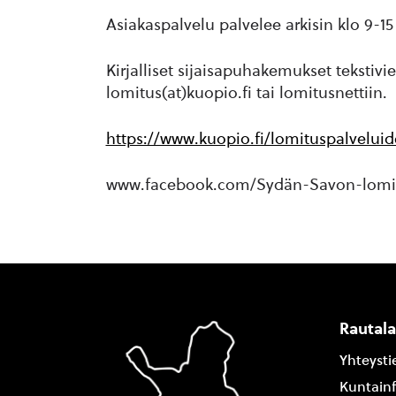
Asiakaspalvelu palvelee arkisin klo 9-
Kirjalliset sijaisapuhakemukset tekstiv
lomitus(at)kuopio.fi tai lomitusnettiin.
https://www.kuopio.fi/lomituspalveluid
www.facebook.com/Sydän-Savon-lomit
Rautal
Yhteysti
Kuntain