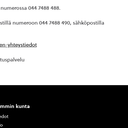
15 numerossa 044 7488 488.
iestillä numeroon 044 7488 490, sähköpostilla
en-yhteystiedot
uspalvelu
ammin kunta
edot
fo