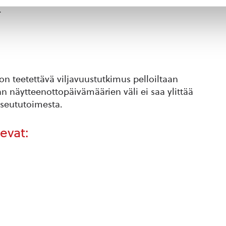
.
on teetettävä viljavuustutkimus pelloiltaan
 näytteenottopäivämäärien väli ei saa ylittää
aseututoimesta.
evat: