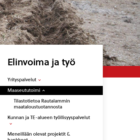
Elinvoima ja työ
Yrityspalvelut
Maaseututoimi
Tilastotietoa Rautalammin
maataloustuotannosta
Kunnan ja TE-alueen työllisyyspalvelut
Meneillään olevat projektit &
hankkeet