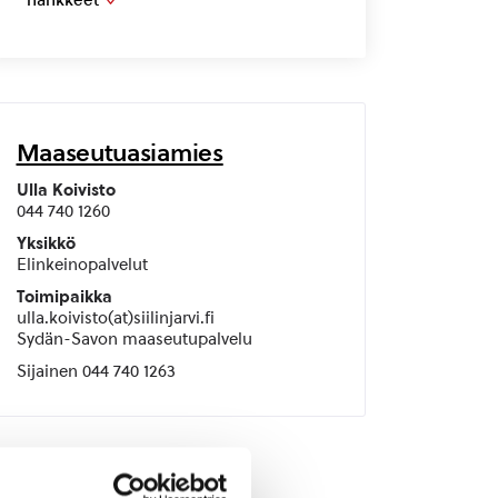
Maaseutuasiamies
Ulla Koivisto
044 740 1260
Yksikkö
Elinkeinopalvelut
Toimipaikka
ulla.koivisto(at)siilinjarvi.fi
Sydän-Savon maaseutupalvelu
Sijainen 044 740 1263