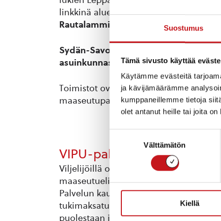
linkkinä alueen kaupunkien ja kuntien h
Rautalammin kuntien alueilla annamme 
Suostumus
Sydän-Savon maaseutupalvelun jokais
Tämä sivusto käyttää eväste
asuinkunnasta riippumatta!
Käytämme evästeitä tarjoama
Toimistot ovat auki vain sovitusti, eli
ja kävijämäärämme analysoim
maaseutupalvelun toimipisteissä.
kumppaneillemme tietoja siitä
olet antanut heille tai joita o
Suostumuksen
Välttämätön
valinta
VIPU-palvelu
toimii osoitteessa
h
Viljelijöillä on mahdollisuus hakea käy
maaseutuelinkeinoviranomaiselta tilans
Palvelun kautta voi jättää tukihakemuksi
Kiellä
tukimaksatusta oman tilansa kohdalta. 
puolestaan jättämään sähköiset tukiha