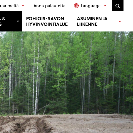
raa meitä
Anna palautetta
Language
 &
POHJOIS-SAVON
ASUMINEN JA
S
HYVINVOINTIALUE
LIIKENNE