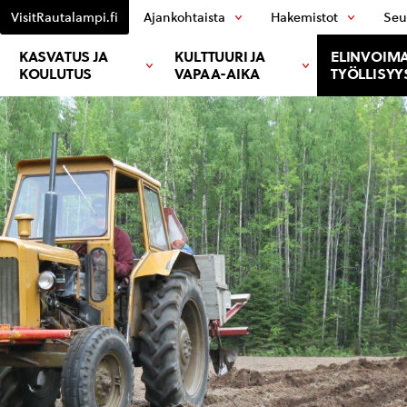
VisitRautalampi.fi
Ajankohtaista
Hakemistot
Seu
KASVATUS JA
KULTTUURI JA
ELINVOIMA
KOULUTUS
VAPAA-AIKA
TYÖLLISYY