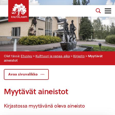
Olet tässä:
Etusivu
>
Kulttuuri ja vapaa-aika
>
Kirjasto
>
Myytävät
aineistot
Avaa sivuvalikko
Myytävät aineistot
Kirjastossa myytävänä oleva aineisto