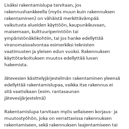
Lisäksi rakentamislupa tarvitaan, jos
rakennushankkeella (myös muun kuin rakennuksen
rakentaminen) on vähäistä merkittävämpää
vaikutusta alueiden käyttöön, kaupunkikuvaan,
maisemaan, kulttuuriperintöön tai
ympäristönäkökohtiin, tai jos hanke edellyttää
viranomaisvalvontaa esimerkiksi teknisten
vaatimusten ja yleisen edun vuoksi. Rakennuksen
käyttötarkoituksen muutos edellyttää luvan
hakemista.
Jätevesien käsittelyjärjestelmän rakentaminen yleensä
edellyttää rakentamislupaa, vaikka itse rakennus ei
sitä vaatisikaan (esim. rantasaunan
jätevesijärjestelmä)
Rakentamislupa tarvitaan myös sellaiseen korjaus- ja
muutostyöhön, joka on verrattavissa rakennuksen
rakentamiseen, sekä rakennuksen laajentamiseen tai