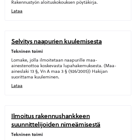
Rakennustyön aloituskokouksen pöytäkirja.
Lataa
Selvitys naapurien kuulemisesta
Tekninen toimi
Lomake, jolla ilmoitetaan naapurille maa-
ainestenottoa koskevasta lupahakemuksesta. (Maa-
aineslaki 13 §, Vn A maa 3 § (926/2005)) Hakijan
suorittama kuuleminen.
Lataa
Ilmoitus rakennushankkeen
suunnittelijoiden nimeämisestä
Tekninen toimi