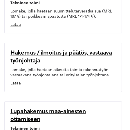
Tekninen toimi
Lomake, jolla haetaan suunnittelutarveratkaisua (MRL
137 §) tai poikkeamispäätöstä (MRL 171-174 §).
Lataa
Hakemus / ilmoitus ja päätös, vastaava
työnjohtaja
Lomake, jolla haetaan oikeutta toimia rakennustyön
vastaavana työnjohtajana tai erityisalan työnjohtana.
Lataa
Lupahakemus maa-ainesten
ottamiseen
Tekninen toimi