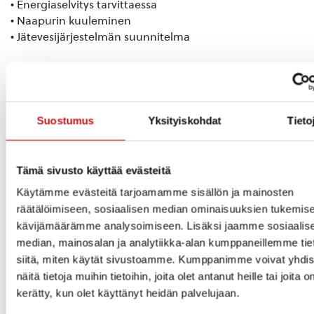
• Energiaselvitys tarvittaessa
• Naapurin kuuleminen
• Jätevesijärjestelmän suunnitelma
Rautalammin kunnassa on voimassa
rakennusjärjestys, jota tulee noudattaa.
Rakennusjärjestys on laadittu edesauttamaan sekä
helpottamaan kuntalaisen ja vapaa-ajan asukkaan
Suostumus
Yksityiskohdat
Tieto
rakennushankkeita. Rakennusjärjestyksen määräykset
täydentävät maankäyttö- ja rakennuslakia ja -
asetusta sekä voimassa olevia asemakaavoja. Laki,
Tämä sivusto käyttää evästeitä
asetus, oikeusvaikutteinen yleiskaava,asemakaava
Käytämme evästeitä tarjoamamme sisällön ja mainosten
sekä Suomenrakentamismääräys kokoelma menevät
räätälöimiseen, sosiaalisen median ominaisuuksien tukemise
rakennusjärjestyksen edelle.
kävijämäärämme analysoimiseen. Lisäksi jaamme sosiaalis
median, mainosalan ja analytiikka-alan kumppaneillemme tie
Kunnan rakennusvalvontaviranomainen on
siitä, miten käytät sivustoamme. Kumppanimme voivat yhdis
ympäristölautakunta, jonka alaisena toimii
näitä tietoja muihin tietoihin, joita olet antanut heille tai joita o
rakennustarkastaja. Päätösvallan siirtämisestä on
kerätty, kun olet käyttänyt heidän palvelujaan.
määrätty johtosäännössä.