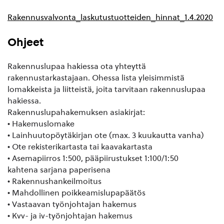
Rakennusvalvonta_laskutustuotteiden_hinnat_1.4.2020
Ohjeet
Rakennuslupaa hakiessa ota yhteyttä
rakennustarkastajaan. Ohessa lista yleisimmistä
lomakkeista ja liitteistä, joita tarvitaan rakennuslupaa
hakiessa.
Rakennuslupahakemuksen asiakirjat:
• Hakemuslomake
• Lainhuutopöytäkirjan ote (max. 3 kuukautta vanha)
• Ote rekisterikartasta tai kaavakartasta
• Asemapiirros 1:500, pääpiirustukset 1:100/1:50
kahtena sarjana paperisena
• Rakennushankeilmoitus
• Mahdollinen poikkeamislupapäätös
• Vastaavan työnjohtajan hakemus
• Kvv- ja iv-työnjohtajan hakemus