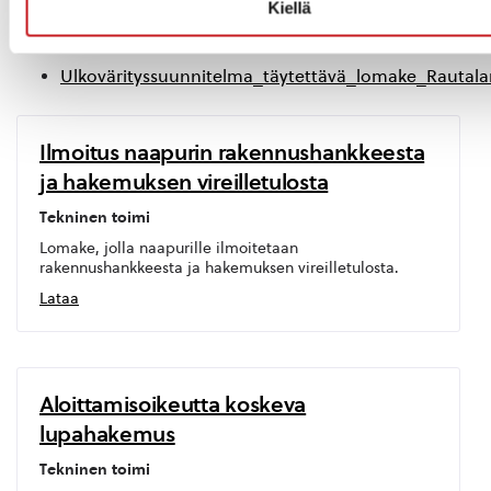
Kiellä
Lupahakemuslomakkeet
Ulkovärityssuunnitelma_täytettävä_lomake_Rautal
Ilmoitus naapurin rakennushankkeesta
ja hakemuksen vireilletulosta
Tekninen toimi
Lomake, jolla naapurille ilmoitetaan
rakennushankkeesta ja hakemuksen vireilletulosta.
Lataa
Aloittamisoikeutta koskeva
lupahakemus
Tekninen toimi