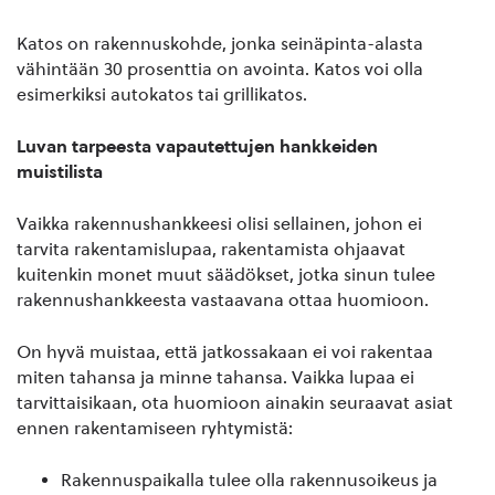
Katos on rakennuskohde, jonka seinäpinta-alasta
vähintään 30 prosenttia on avointa. Katos voi olla
esimerkiksi autokatos tai grillikatos.
Luvan tarpeesta vapautettujen hankkeiden
muistilista
Vaikka rakennushankkeesi olisi sellainen, johon ei
tarvita rakentamislupaa, rakentamista ohjaavat
kuitenkin monet muut säädökset, jotka sinun tulee
rakennushankkeesta vastaavana ottaa huomioon.
On hyvä muistaa, että jatkossakaan ei voi rakentaa
miten tahansa ja minne tahansa. Vaikka lupaa ei
tarvittaisikaan, ota huomioon ainakin seuraavat asiat
ennen rakentamiseen ryhtymistä:
Rakennuspaikalla tulee olla rakennusoikeus ja