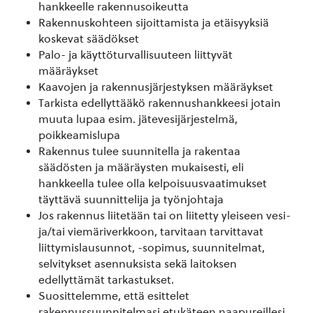
hankkeelle rakennusoikeutta
Rakennuskohteen sijoittamista ja etäisyyksiä
koskevat säädökset
Palo- ja käyttöturvallisuuteen liittyvät
määräykset
Kaavojen ja rakennusjärjestyksen määräykset
Tarkista edellyttääkö rakennushankkeesi jotain
muuta lupaa esim. jätevesijärjestelmä,
poikkeamislupa
Rakennus tulee suunnitella ja rakentaa
säädösten ja määräysten mukaisesti, eli
hankkeella tulee olla kelpoisuusvaatimukset
täyttävä suunnittelija ja työnjohtaja
Jos rakennus liitetään tai on liitetty yleiseen vesi-
ja/tai viemäriverkkoon, tarvitaan tarvittavat
liittymislausunnot, -sopimus, suunnitelmat,
selvitykset asennuksista sekä laitoksen
edellyttämät tarkastukset.
Suosittelemme, että esittelet
rakennussuunnitelmasi etukäteen naapureillesi.