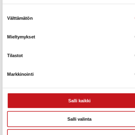
Rakennusjärjestys_1-11-2017 (pdf)
Suostumuksen
Kesämökin rakentaminen (pdf)
Välttämätön
valinta
Energiatehokas koti
Rakentamislaki
Alueidenkäyttölaki
Mieltymykset
Maankäyttö- ja rakennusasetus
Savo-Pielisen jätelautakunnan esite (pdf)
Vapaa_ajan_asunnon_käyttötarkoituksen_muutos_va
Tilastot
Lomakkeet
Markkinointi
RH-lomakkeet
RH1 – rakennushankeilmoitus
Salli kaikki
RH2 – huoneistotiedot
RH3 – rakennushankeilmoitus
Salli valinta
RH4 – lupahuoneistotietojen korjaus
RK9 – ilmoitus rakennuksen poistumasta