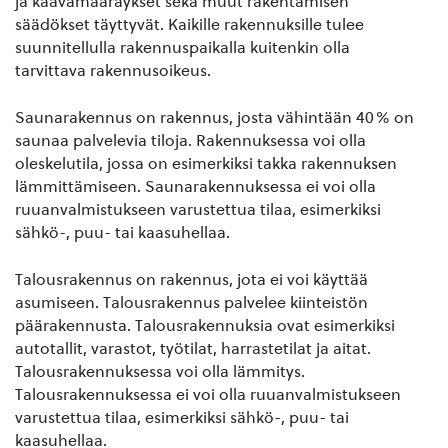
ja kaavamääräykset sekä muut rakentamisen
säädökset täyttyvät. Kaikille rakennuksille tulee
suunnitellulla rakennuspaikalla kuitenkin olla
tarvittava rakennusoikeus.
Saunarakennus on rakennus, josta vähintään 40% on
saunaa palvelevia tiloja. Rakennuksessa voi olla
oleskelutila, jossa on esimerkiksi takka rakennuksen
lämmittämiseen. Saunarakennuksessa ei voi olla
ruuanvalmistukseen varustettua tilaa, esimerkiksi
sähkö-, puu- tai kaasuhellaa.
Talousrakennus on rakennus, jota ei voi käyttää
asumiseen. Talousrakennus palvelee kiinteistön
päärakennusta. Talousrakennuksia ovat esimerkiksi
autotallit, varastot, työtilat, harrastetilat ja aitat.
Talousrakennuksessa voi olla lämmitys.
Talousrakennuksessa ei voi olla ruuanvalmistukseen
varustettua tilaa, esimerkiksi sähkö-, puu- tai
kaasuhellaa.