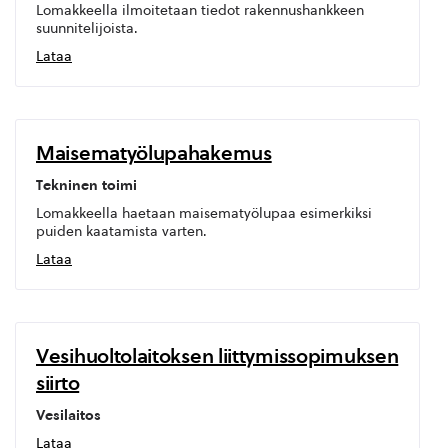
Lomakkeella ilmoitetaan tiedot rakennushankkeen
suunnitelijoista.
Lataa
Maisematyölupahakemus
Tekninen toimi
Lomakkeella haetaan maisematyölupaa esimerkiksi
puiden kaatamista varten.
Lataa
Vesihuoltolaitoksen liittymissopimuksen
siirto
Vesilaitos
Lataa