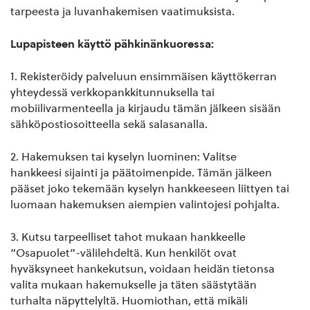
tarpeesta ja luvanhakemisen vaatimuksista.
Lupapisteen käyttö pähkinänkuoressa:
1. Rekisteröidy palveluun ensimmäisen käyttökerran
yhteydessä verkkopankkitunnuksella tai
mobiilivarmenteella ja kirjaudu tämän jälkeen sisään
sähköpostiosoitteella sekä salasanalla.
2. Hakemuksen tai kyselyn luominen: Valitse
hankkeesi sijainti ja päätoimenpide. Tämän jälkeen
pääset joko tekemään kyselyn hankkeeseen liittyen tai
luomaan hakemuksen aiempien valintojesi pohjalta.
3. Kutsu tarpeelliset tahot mukaan hankkeelle
”Osapuolet”-välilehdeltä. Kun henkilöt ovat
hyväksyneet hankekutsun, voidaan heidän tietonsa
valita mukaan hakemukselle ja täten säästytään
turhalta näpyttelyltä. Huomiothan, että mikäli