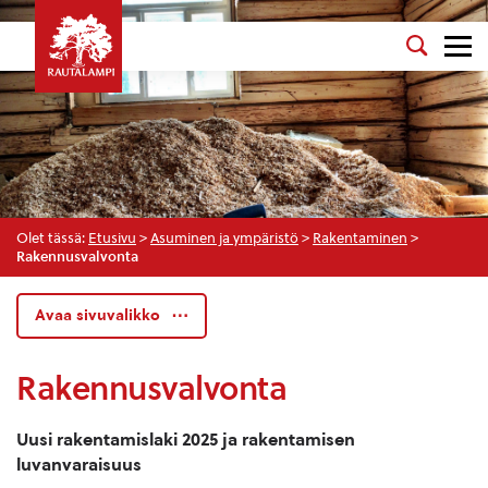
Olet tässä:
Etusivu
>
Asuminen ja ympäristö
>
Rakentaminen
>
Rakennusvalvonta
Avaa sivuvalikko
Rakennusvalvonta
Uusi rakentamislaki 2025 ja rakentamisen
luvanvaraisuus