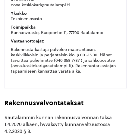
oona.koskiokari@rautalampi.fi
Yksikkö
Tekninen osasto
Toimipaikka
Kunnanvirasto, Kuopiontie 11, 77700 Rautalampi
Vastaanottoajat:
Rakennustarkastaja palvelee maanantaisin,
keskiviikkoisin ja perjantaisin klo. 9.00 -15.30. Hänet
tavoittaa p
uhelimitse (040 358 7787 ) ja sähköpostitse
(oona.koskiokari@rautalampi.fi).
Rakennustarkastajan
tapaamiseen kannattaa varata aika.
Rakennusvalvontataksat
Rautalammin kunnan rakennusvalvonnan taksa
1.4.2020 alkaen, hyväksytty kunnanvaltuustossa
4.2.2020 § 8.