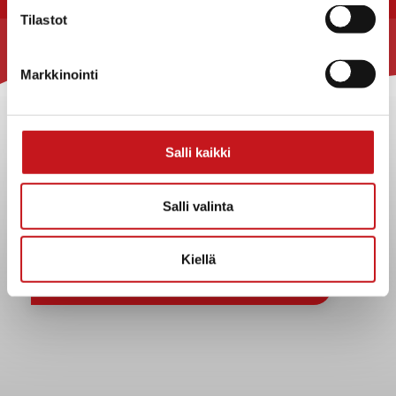
Tilastot
Rautalammin kunta
Markkinointi
Yhteystiedot
Kuntainfo
Strategiat, ohjelmat, ohjeet, suunnitelmat, säännöt ja
Salli kaikki
sopimukset
Asiakirjajulkisuuskuvaus
Salli valinta
Evästeet
Saavutettavuusseloste
Kiellä
Tietosuoja
Tietosuojaselosteet
Tietopyyntö
Päätöksenteko ja lähidemokratia