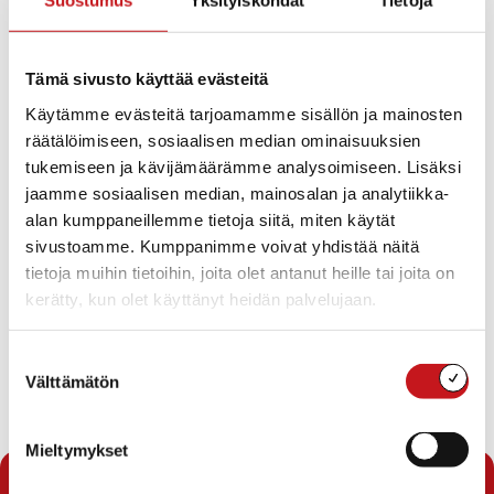
Suostumus
Yksityiskohdat
Tietoja
Tämä sivusto käyttää evästeitä
Elinkeinoasiantuntija
Käytämme evästeitä tarjoamamme sisällön ja mainosten
Sami Simonen
räätälöimiseen, sosiaalisen median ominaisuuksien
040 152 7741
sami.simonen@savogrow.fi
tukemiseen ja kävijämäärämme analysoimiseen. Lisäksi
jaamme sosiaalisen median, mainosalan ja analytiikka-
Yksikkö
Elinkeinopalvelut, Johtoryhmä
alan kumppaneillemme tietoja siitä, miten käytät
Toimipaikka
sivustoamme. Kumppanimme voivat yhdistää näitä
Kunnanviraston alakerta
tietoja muihin tietoihin, joita olet antanut heille tai joita on
Alatie 8
kerätty, kun olet käyttänyt heidän palvelujaan.
Suostumuksen
Toimitiloja Rautalammilla
Välttämätön
valinta
Ei tuloksia
Mieltymykset