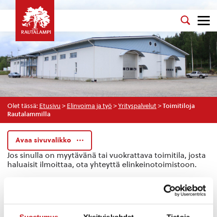
Olet tässä:
Etusivu
>
Elinvoima ja työ
>
Yrityspalvelut
>
Toimitiloja
Rautalammilla
Avaa sivuvalikko
Jos sinulla on myytävänä tai vuokrattava toimitila, josta
haluaisit ilmoittaa, ota yhteyttä elinkeinotoimistoon.