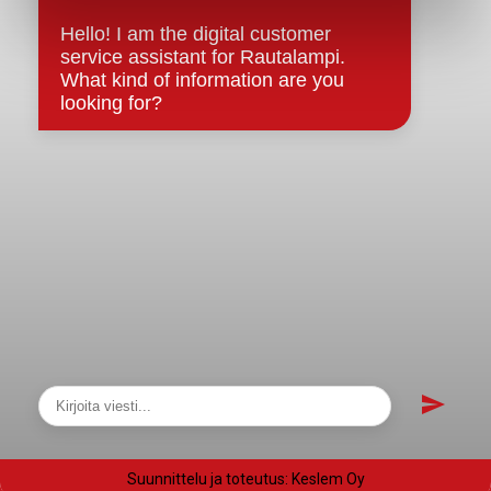
Evästeet
Saavutettavuusseloste
Tietosuoja
Tietosuojaselosteet
Tietopyyntö
Päätöksenteko ja lähidemokratia
Päätökset, esityslistat & pöytäkirjat
Hallinto
Kunnanhallitus
Kunnanvaltuusto
Lautakunnat