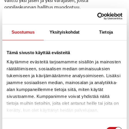
valittu yksi jäsen ja yksi varajäsen, joista
oppilaskunnan hallitus muodostuu.
Alakoulun ja yläkoulun hallitukselle valitaan joka
vuodeksi puheenjohtaja, joka johtaa oppilaskuntaa
Suostumus
Yksityiskohdat
Tietoja
yhdessä vastuussa olevan opettajan kanssa.
Oppilaskunnan hallitus toimii oppilaiden äänitorvena,
välittäen viestejä oppilailta opettajille ja päinvastoin.
Tämä sivusto käyttää evästeitä
Kaikki oppilaat voivat tehdä aloitteita ja ehdotuksia
oppilaskunnan hallituksen kokouksen käsittelyyn.
Käytämme evästeitä tarjoamamme sisällön ja mainosten
räätälöimiseen, sosiaalisen median ominaisuuksien
Oppilaskunnan hallitus on mukana päättämässä
tukemiseen ja kävijämäärämme analysoimiseen. Lisäksi
kouluun ja kouluviihtyvyyteen liittyvistä asioista. Sen
jaamme sosiaalisen median, mainosalan ja analytiikka-
lisäksi hallituksella on mahdollisuus järjestää
alan kumppaneillemme tietoja siitä, miten käytät
esimerkiksi erilaisia juhlia, teemapäiviä tai
sivustoamme. Kumppanimme voivat yhdistää näitä
tapahtumia.
tietoja muihin tietoihin, joita olet antanut heille tai joita on
kerätty, kun olet käyttänyt heidän palvelujaan.
Oppilaskunnan hallitus kokoontuu koulupäivien
aikana, pääosin välitunneilla, mutta tarvittaessa myös
Suostumuksen
oppituntien aikana. Hallituksessa toimiminen on