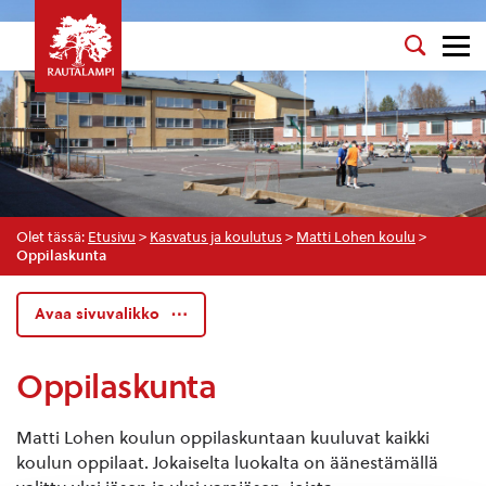
Olet tässä:
Etusivu
>
Kasvatus ja koulutus
>
Matti Lohen koulu
>
Oppilaskunta
Avaa sivuvalikko
Oppilaskunta
Matti Lohen koulun oppilaskuntaan kuuluvat kaikki
koulun oppilaat. Jokaiselta luokalta on äänestämällä