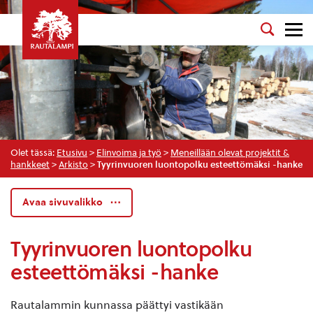
Olet tässä:
Etusivu
>
Elinvoima ja työ
>
Meneillään olevat projektit &
hankkeet
>
Arkisto
>
Tyyrinvuoren luontopolku esteettömäksi -hanke
Avaa sivuvalikko
Tyyrinvuoren luontopolku
esteettömäksi -hanke
Rautalammin kunnassa päättyi vastikään