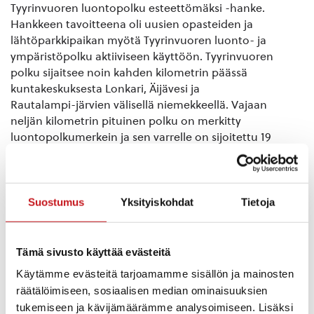
Tyyrinvuoren luontopolku esteettömäksi -hanke.
Hankkeen tavoitteena oli uusien opasteiden ja
lähtöparkkipaikan myötä Tyyrinvuoren luonto- ja
ympäristöpolku aktiiviseen käyttöön. Tyyrinvuoren
polku sijaitsee noin kahden kilometrin päässä
kuntakeskuksesta Lonkari, Äijävesi ja
Rautalampi-järvien välisellä niemekkeellä. Vajaan
neljän kilometrin pituinen polku on merkitty
luontopolkumerkein ja sen varrelle on sijoitettu 19
rastia. Alunperin 1980-luvulla tehdyn reitin pohjan
kyltit ovat tiedoiltaan vanhentuneita, reittiopasteita
tarvitaan muutama lisää reitin varrelle ja reitin
alkuosa on jäänyt myöhemmin
Suostumus
Yksityiskohdat
Tietoja
rakennetun omakotiasutuksen jalkoihin.
Hankkeessa tehtiin uudet kyltit vanhojen tilalle, joissa
Tämä sivusto käyttää evästeitä
tuotiin esille maiseman ja ympäristön muutokset
Käytämme evästeitä tarjoamamme sisällön ja mainosten
kolmenkymmenen vuoden aikana valokuvin ja
räätälöimiseen, sosiaalisen median ominaisuuksien
tekstein. Reittiä lyhennettiin alkuperäisestä
tukemiseen ja kävijämäärämme analysoimiseen. Lisäksi