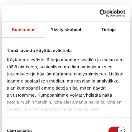
1. Konkreettisia tekoja monipaikkaisuuden
edistämiseksi
https://www.savogrow.fi/2025/07/30/hankkeen-tulos-
monipaikkaisuutta-edistettiin-konkreettisilla-teoilla-
Suostumus
Yksityiskohdat
Tietoja
eri-puolilla-pohjois-savoa/
2. Uusi malli monipaikkaisuustiedon keräämiseen
Pohjois-Savossa on otettu käyttöön uusi
Tämä sivusto käyttää evästeitä
monipaikkaisuustiedon keräämisen toimintamalli.
Käytämme evästeitä tarjoamamme sisällön ja mainosten
Pohjois-Savon liitto vastaa jatkossa tilastollisen
räätälöimiseen, sosiaalisen median ominaisuuksien
monipaikkaisuustiedon keräämisestä ja
tukemiseen ja kävijämäärämme analysoimiseen. Lisäksi
koostamisesta
ForeSavo-sivustolle
.
jaamme sosiaalisen median, mainosalan ja analytiikka-
Vastaavasti kunnat voivat halutessaan tarttua
alan kumppaneillemme tietoja siitä, miten käytät
laadullisen monipaikkaisuustiedon keräämiseen
sivustoamme. Kumppanimme voivat yhdistää näitä
omista tarpeistaan ja lähtökohdistaan käsin.
tietoja muihin tietoihin, joita olet antanut heille tai joita on
Laadullisen tiedon keräämisen tueksi on työstetty
kerätty, kun olet käyttänyt heidän palvelujaan.
lyhyet ohjeet ja tsekkilista.
Kuvaus pohjoissavolaisesta monipaikkaisuustiedon
keräämisen mallista löytyy tästä verkkoartikkelista:
Suostumuksen
https://www.savogrow.fi/2025/07/22/pohjois-savossa-
Välttämätön