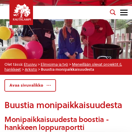
Olet tässä:
Etusivu
>
Elinvoima ja työ
>
Meneillään olevat projektit &
hankkeet
>
Arkisto
>
Buustia monipaikkaisuudesta
Avaa sivuvalikko
Buustia monipaikkaisuudesta
Monipaikkaisuudesta boostia -
hankkeen loppuraportti