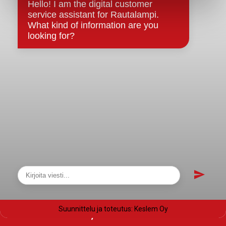
Saavutettavuusseloste
Tietosuoja
Tietosuojaselosteet
Tietopyyntö
Päätöksenteko ja lähidemokratia
Päätökset, esityslistat & pöytäkirjat
Hallinto
Kunnanhallitus
Kunnanvaltuusto
Lautakunnat
Näytä sivukartta