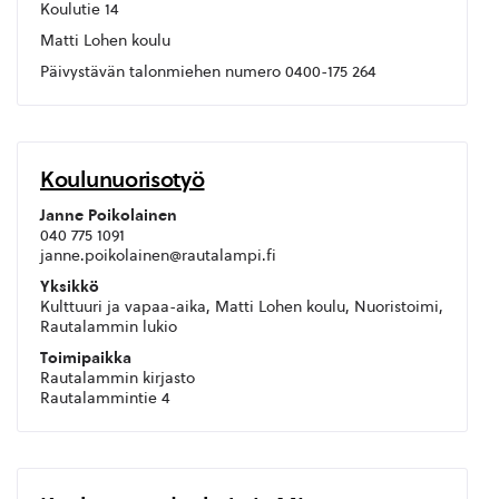
Koulutie 14
Matti Lohen koulu
Päivystävän talonmiehen numero 0400-175 264
Koulunuorisotyö
Janne Poikolainen
040 775 1091
janne.poikolainen@rautalampi.fi
Yksikkö
Kulttuuri ja vapaa-aika, Matti Lohen koulu, Nuoristoimi,
Rautalammin lukio
Toimipaikka
Rautalammin kirjasto
Rautalammintie 4