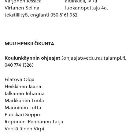
Varjonen Jessica äidinkieli, lv 7a
Virtanen Selina luokanopettaja 4a,
tekstiilityö, englanti 050 5161 952
MUU HENKILÖKUNTA
Koulunkäynnin ohjaajat
(ohjaajat@edu.rautalampi.fi,
040 774 1326)
Filatova Olga
Heikkinen Jaana
Jalkanen Johanna
Markkanen Tuula
Manninen Lotta
Puoskari Seppo
Roponen-Pennanen Tarja
Vepsäläinen Virpi