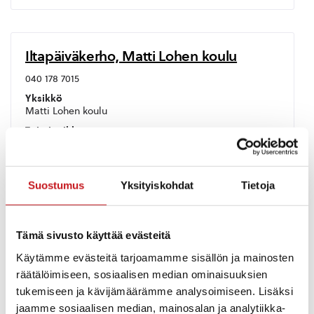
Iltapäiväkerho, Matti Lohen koulu
040 178 7015
Yksikkö
Matti Lohen koulu
Toimipaikka
Koulutie 14
Suostumus
Yksityiskohdat
Tietoja
Alakoulun laaja-alainen erityisopettaja
Jaana Mäntysalo
Tämä sivusto käyttää evästeitä
050 5166 587
Käytämme evästeitä tarjoamamme sisällön ja mainosten
jaana.mantysalo@edu.rautalampi.fi
räätälöimiseen, sosiaalisen median ominaisuuksien
Yksikkö
tukemiseen ja kävijämäärämme analysoimiseen. Lisäksi
Matti Lohen koulu
jaamme sosiaalisen median, mainosalan ja analytiikka-
Toimipaikka