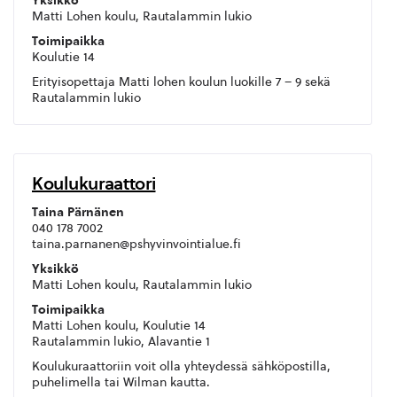
Yksikkö
Matti Lohen koulu, Rautalammin lukio
Toimipaikka
Koulutie 14
Erityisopettaja Matti lohen koulun luokille 7 – 9 sekä
Rautalammin lukio
Koulukuraattori
Taina Pärnänen
040 178 7002
taina.parnanen@pshyvinvointialue.fi
Yksikkö
Matti Lohen koulu, Rautalammin lukio
Toimipaikka
Matti Lohen koulu, Koulutie 14
Rautalammin lukio, Alavantie 1
Koulukuraattoriin voit olla yhteydessä sähköpostilla,
puhelimella tai Wilman kautta.