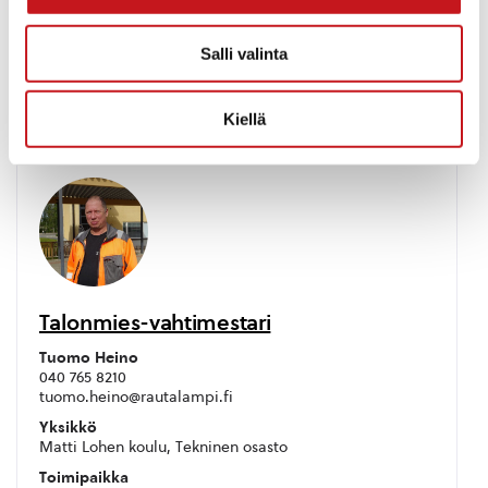
Yksikkö
Matti Lohen koulu
Salli valinta
Toimipaikka
Koulutie 14
Kiellä
Talonmies-vahtimestari
Tuomo Heino
040 765 8210
tuomo.heino@rautalampi.fi
Yksikkö
Matti Lohen koulu, Tekninen osasto
Toimipaikka