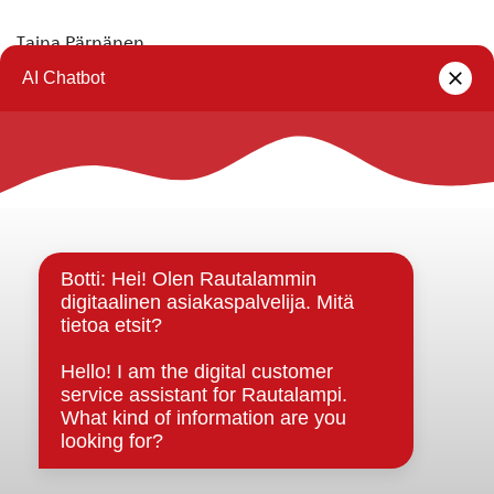
Taina Pärnänen
040-178 7002
Rautalammin kunta
Yhteystiedot
Kuntainfo
Strategiat, ohjelmat, ohjeet, suunnitelmat, säännöt ja
sopimukset
Asiakirjajulkisuuskuvaus
Evästeet
Saavutettavuusseloste
Tietosuoja
Tietosuojaselosteet