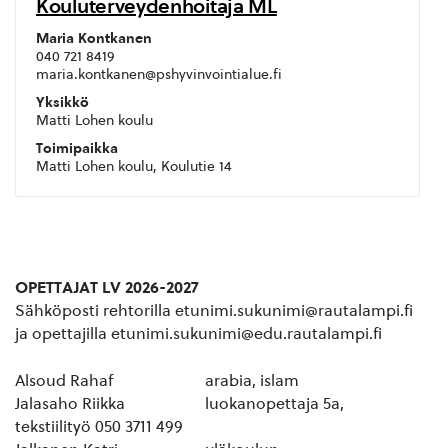
Kouluterveydenhoitaja ML
Maria Kontkanen
040 721 8419
maria.kontkanen@pshyvinvointialue.fi
Yksikkö
Matti Lohen koulu
Toimipaikka
Matti Lohen koulu, Koulutie 14
OPETTAJAT LV 2026-2027
Sähköposti rehtorilla etunimi.sukunimi@rautalampi.fi
ja opettajilla etunimi.sukunimi@edu.rautalampi.fi
Alsoud Rahaf arabia, islam
Jalasaho Riikka luokanopettaja 5a,
tekstiilityö 050 3711 499