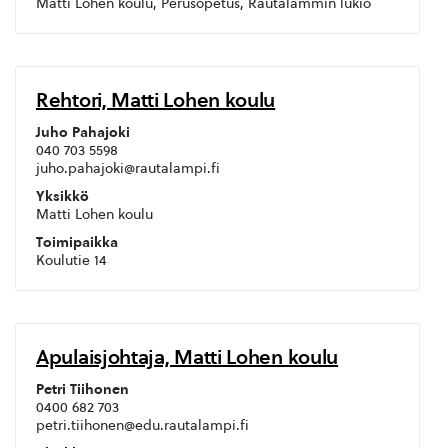
Matti Lohen koulu, Perusopetus, Rautalammin lukio
Rehtori, Matti Lohen koulu
Juho Pahajoki
040 703 5598
juho.pahajoki@rautalampi.fi
Yksikkö
Matti Lohen koulu
Toimipaikka
Koulutie 14
Apulaisjohtaja, Matti Lohen koulu
Petri Tiihonen
0400 682 703
petri.tiihonen@edu.rautalampi.fi