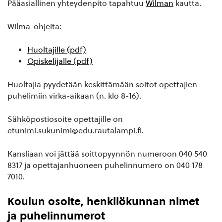
Pääasiallinen yhteydenpito tapahtuu
Wilman
kautta.
Wilma-ohjeita:
Huoltajille (pdf)
Opiskelijalle (pdf)
Huoltajia pyydetään keskittämään soitot opettajien
puhelimiin virka-aikaan (n. klo 8-16).
Sähköpostiosoite opettajille on
etunimi.sukunimi@edu.rautalampi.fi.
Kansliaan voi jättää soittopyynnön numeroon 040 540
8317 ja opettajanhuoneen puhelinnumero on 040 178
7010.
Koulun osoite, henkilökunnan nimet
ja puhelinnumerot