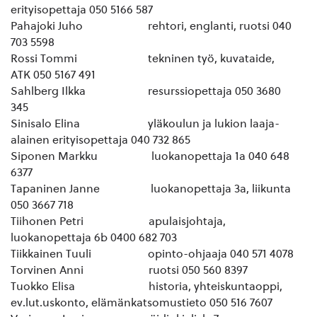
erityisopettaja 050 5166 587
Pahajoki Juho rehtori, englanti, ruotsi 040
703 5598
Rossi Tommi tekninen työ, kuvataide,
ATK 050 5167 491
Sahlberg Ilkka resurssiopettaja 050 3680
345
Sinisalo Elina yläkoulun ja lukion laaja-
alainen erityisopettaja 040 732 865
Siponen Markku luokanopettaja 1a 040 648
6377
Tapaninen Janne luokanopettaja 3a, liikunta
050 3667 718
Tiihonen Petri apulaisjohtaja,
luokanopettaja 6b 0400 682 703
Tiikkainen Tuuli opinto-ohjaaja 040 571 4078
Torvinen Anni ruotsi 050 560 8397
Tuokko Elisa historia, yhteiskuntaoppi,
ev.lut.uskonto, elämänkatsomustieto 050 516 7607