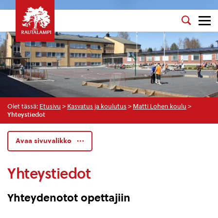
Olet tässä:
Etusivu
>
Kasvatus ja koulutus
>
Matti Lohen koulu
>
Yhteystiedot
Avaa sivuvalikko
Yhteystiedot
Yhteydenotot opettajiin