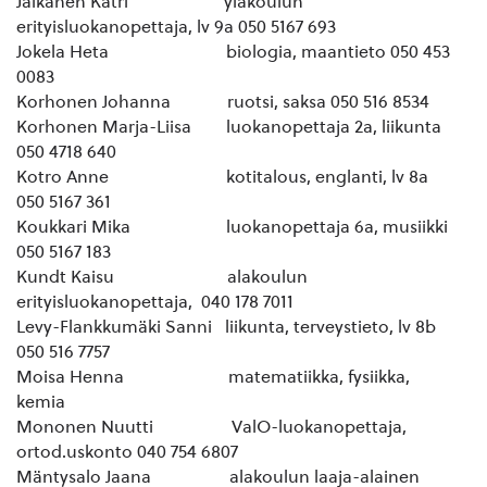
Jalkanen Katri yläkoulun
erityisluokanopettaja, lv 9a 050 5167 693
Jokela Heta biologia, maantieto 050 453
0083
Korhonen Johanna ruotsi, saksa 050 516 8534
Korhonen Marja-Liisa luokanopettaja 2a, liikunta
050 4718 640
Kotro Anne kotitalous, englanti, lv 8a
050 5167 361
Koukkari Mika luokanopettaja 6a, musiikki
050 5167 183
Kundt Kaisu alakoulun
erityisluokanopettaja, 040 178 7011
Levy-Flankkumäki Sanni liikunta, terveystieto, lv 8b
050 516 7757
Moisa Henna matematiikka, fysiikka,
kemia
Mononen Nuutti ValO-luokanopettaja,
ortod.uskonto 040 754 6807
Mäntysalo Jaana alakoulun laaja-alainen