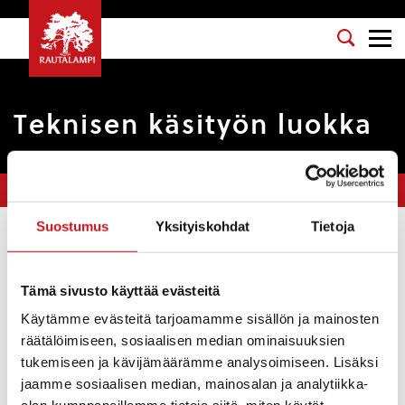
Teknisen käsityön luokka
Olet tässä:
Etusivu
>
Yhteystiedot
>
Teknisen käsityön luokka
Suostumus
Yksityiskohdat
Tietoja
Tommi Rossi
050 5167491
tommi.rossi@edu.rautalampi.fi
Tämä sivusto käyttää evästeitä
Yksikkö
Käytämme evästeitä tarjoamamme sisällön ja mainosten
Matti Lohen koulu
räätälöimiseen, sosiaalisen median ominaisuuksien
tukemiseen ja kävijämäärämme analysoimiseen. Lisäksi
Toimipaikka
jaamme sosiaalisen median, mainosalan ja analytiikka-
Koulutie 14