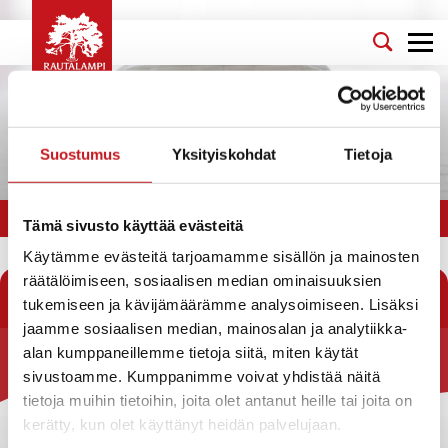
Suostumus
Yksityiskohdat
Tietoja
Olet tässä:
Etusivu
>
Rautalammin lukio
>
Opiskelijalle
>
Kuvataide
Tämä sivusto käyttää evästeitä
Käytämme evästeitä tarjoamamme sisällön ja mainosten
Kuvataide
räätälöimiseen, sosiaalisen median ominaisuuksien
tukemiseen ja kävijämäärämme analysoimiseen. Lisäksi
jaamme sosiaalisen median, mainosalan ja analytiikka-
alan kumppaneillemme tietoja siitä, miten käytät
sivustoamme. Kumppanimme voivat yhdistää näitä
Rautalammin kunta
tietoja muihin tietoihin, joita olet antanut heille tai joita on
Yhteystiedot
kerätty, kun olet käyttänyt heidän palvelujaan.
Kuntainfo