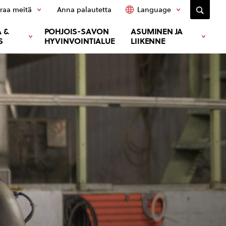
raa meitä
Anna palautetta
Language
 &
POHJOIS-SAVON
ASUMINEN JA
S
HYVINVOINTIALUE
LIIKENNE