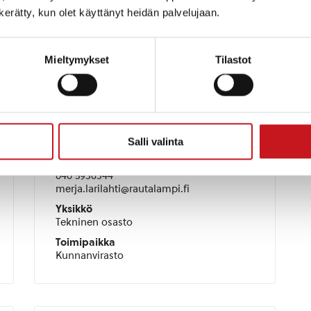
Tekninen osasto
n kerätty, kun olet käyttänyt heidän palvelujaan.
Toimipaikka
Kunnanvirasto
Mieltymykset
Tilastot
Tekninen sihteeri
Salli valinta
Merja Larilahti
040 5936344
merja.larilahti@rautalampi.fi
Yksikkö
Tekninen osasto
Toimipaikka
Kunnanvirasto