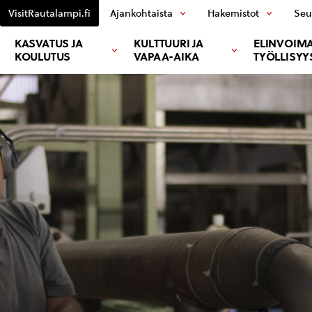
VisitRautalampi.fi
Ajankohtaista
Hakemistot
Seu
KASVATUS JA
KULTTUURI JA
ELINVOIMA
KOULUTUS
VAPAA-AIKA
TYÖLLISYY