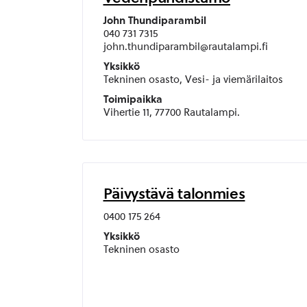
John Thundiparambil
040 731 7315
john.thundiparambil@rautalampi.fi
Yksikkö
Tekninen osasto, Vesi- ja viemärilaitos
Toimipaikka
Vihertie 11, 77700 Rautalampi.
Päivystävä talonmies
0400 175 264
Yksikkö
Tekninen osasto