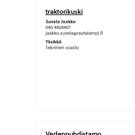
traktorikuski
Suvela Jaakko
040 4828407
jaakko.suvela@rautalampi.fi
Yksikkö
Tekninen osasto
Vedenpuhdistamo