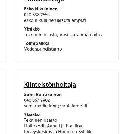
Esko Nikulainen
040 838 2556
esko.nikulainen@rautalampi.fi
Yksikkö
Tekninen osasto, Vesi- ja viemärilaitos
Toimipaikka
Vedenpuhdistamo
Kiinteistönhoitaja
Sami Raatikainen
040 067 2902
sami.raatikainen@rautalampi.fi
Yksikkö
Tekninen osasto
Hoitokodit Aapeli ja Pauliina,
terveyskeskus ja Hoitokoti Kyllikki