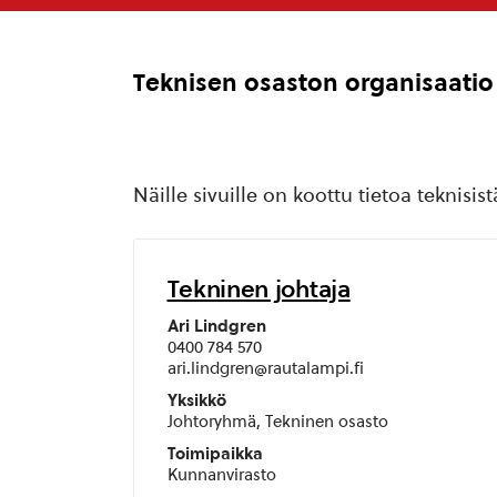
Teknisen osaston organisaatio
Näille sivuille on koottu tietoa teknisist
Tekninen johtaja
Ari Lindgren
0400 784 570
ari.lindgren@rautalampi.fi
Yksikkö
Johtoryhmä, Tekninen osasto
Toimipaikka
Kunnanvirasto