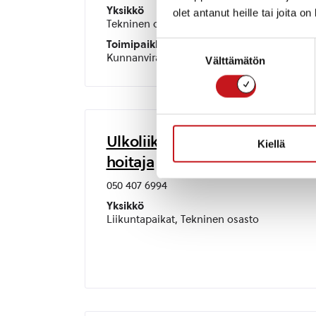
Yksikkö
olet antanut heille tai joita o
Tekninen osasto
Toimipaikka
Suostumuksen
Kunnanvirasto
Välttämätön
valinta
Ulkoliikuntapaikkojen
Kiellä
hoitaja
050 407 6994
Yksikkö
Liikuntapaikat, Tekninen osasto