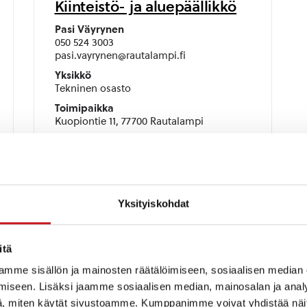
Kiinteistö- ja aluepäällikkö
Pasi Väyrynen
050 524 3003
pasi.vayrynen@rautalampi.fi
Yksikkö
Tekninen osasto
Toimipaikka
Kuopiontie 11, 77700 Rautalampi
Yksityiskohdat
Insinööri harjoittelija
itä
Tiia-Riikka Pitkänen
0504309198
mme sisällön ja mainosten räätälöimiseen, sosiaalisen median
tiia-riikka.pitkanen@rautalampi.fi
iseen. Lisäksi jaamme sosiaalisen median, mainosalan ja analy
Yksikkö
, miten käytät sivustoamme. Kumppanimme voivat yhdistää näitä t