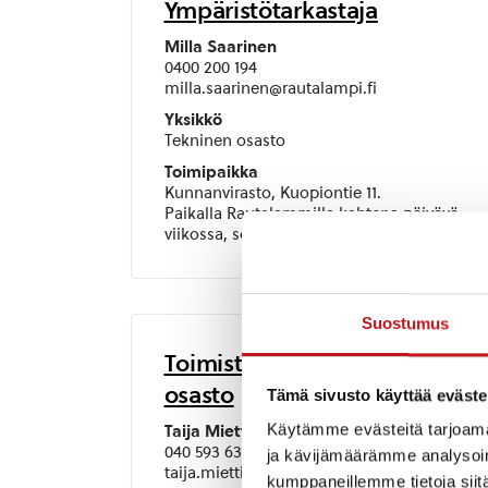
Ympäristötarkastaja
Milla Saarinen
0400 200 194
milla.saarinen@rautalampi.fi
Yksikkö
Tekninen osasto
Toimipaikka
Kunnanvirasto, Kuopiontie 11.
Paikalla Rautalammilla kahtena päivävä
viikossa, sovi tapaaminen etukäteen.
Suostumus
Toimistosihteeri, tekninen
osasto
Tämä sivusto käyttää eväste
Käytämme evästeitä tarjoama
Taija Miettinen
040 593 6335
ja kävijämäärämme analysoim
taija.miettinen@rautalampi.fi
kumppaneillemme tietoja siitä