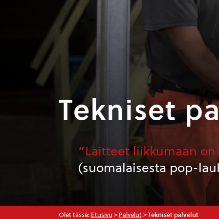
Tekniset pa
”Laitteet liikkumaan on
(suomalaisesta pop-laul
Olet tässä:
Etusivu
>
Palvelut
>
Tekniset palvelut