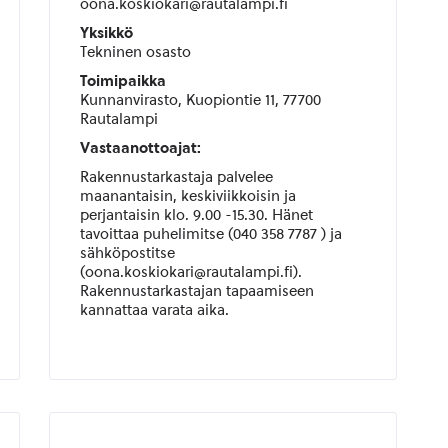
oona.koskiokari@rautalampi.fi
Yksikkö
Tekninen osasto
Toimipaikka
Kunnanvirasto, Kuopiontie 11, 77700
Rautalampi
Vastaanottoajat:
Rakennustarkastaja palvelee
maanantaisin, keskiviikkoisin ja
perjantaisin klo. 9.00 -15.30. Hänet
tavoittaa p
uhelimitse (040 358 7787 ) ja
sähköpostitse
(oona.koskiokari@rautalampi.fi).
Rakennustarkastajan tapaamiseen
kannattaa varata aika.