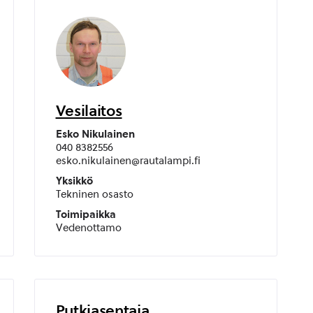
Vesilaitos
Esko Nikulainen
040 8382556
esko.nikulainen@rautalampi.fi
Yksikkö
Tekninen osasto
Toimipaikka
Vedenottamo
Putkiasentaja