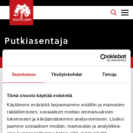
Putkiasentaja
Olet tässä:
Etusivu
>
Yhteystiedot
>
Putkiasentaja
Suostumus
Yksityiskohdat
Tietoja
Esko Nikulainen
040 838 2556
esko.nikulainen@rautalampi.fi
Tämä sivusto käyttää evästeitä
Yksikkö
Käytämme evästeitä tarjoamamme sisällön ja mainosten
Tekninen osasto, Vesi- ja viemärilaitos
räätälöimiseen, sosiaalisen median ominaisuuksien
tukemiseen ja kävijämäärämme analysoimiseen. Lisäksi
Toimipaikka
jaamme sosiaalisen median, mainosalan ja analytiikka-
Vedenpuhdistamo