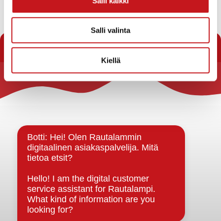
Salli kaikki
Muista ilmoittautua kuljetukseen mukaan 17.3.
Salli valinta
mennessä kunnanviraston neuvontaan puhelimitse
0400 164 2000.
Kiellä
Rautalammin kunta
Yhteystiedot
Kuntainfo
Strategiat, ohjelmat, ohjeet, suunnitelmat, säännöt ja
sopimukset
Asiakirjajulkisuuskuvaus
Evästeet
Saavutettavuusseloste
Tietosuoja