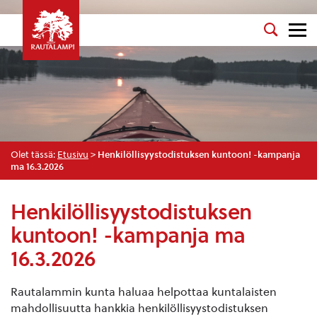
Olet tässä:
Etusivu
>
Henkilöllisyystodistuksen kuntoon! -kampanja
ma 16.3.2026
Henkilöllisyystodistuksen
kuntoon! -kampanja ma
16.3.2026
Rautalammin kunta haluaa helpottaa kuntalaisten
mahdollisuutta hankkia henkilöllisyystodistuksen