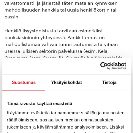
vaivattomasti, ja järjestää täten matalan kynnyksen
mahdollisuuden hankkia tai uusia henkilökortin tai
passin.
Henkilöllisyystodistusta tarvitaan esimerkiksi
pankkiasioinnin yhteydessä. Pankkitunnusten
mahdollistamaa vahvaa tunnistautumista tarvitaan
useissa julkisen sektorin palveluissa (esim. Kela,
Omakanta, Vero, Suomi.fi). On myös hyvä huomioida,
että henkilökortti ja passi vanhenevat viiden vuoden
välein.
Suostumus
Yksityiskohdat
Tietoja
Henkilöllisyystodistuksen hankkimiseksi järjestämme
valokuvauspäivän ja linja-autokuljetuksen Kuopion
poliisilaitokselle.
Tämä sivusto käyttää evästeitä
Käytämme evästeitä tarjoamamme sisällön ja mainosten
Valokuvauspäivä on maanantaina 16.3. klo 10.00-16.30
räätälöimiseen, sosiaalisen median ominaisuuksien
Rautalammin kirjaston Kivijalassa. Passikuvauksen hinta
on 25 €, joka maksetaan paikan päällä käteisellä tai
tukemiseen ja kävijämäärämme analysoimiseen. Lisäksi