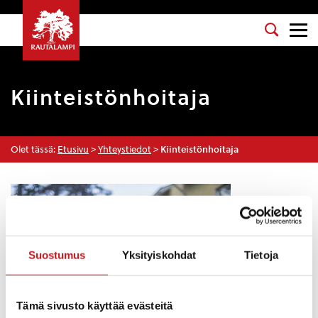
Kiinteistönhoitaja
Olet tässä:
Etusivu
>
Yhteystiedot
>
Kiinteistönhoitaja
Suostumus
Yksityiskohdat
Tietoja
Tämä sivusto käyttää evästeitä