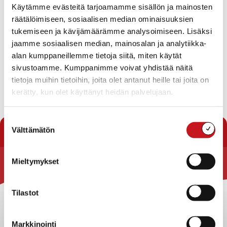
Käytämme evästeitä tarjoamamme sisällön ja mainosten
räätälöimiseen, sosiaalisen median ominaisuuksien
tukemiseen ja kävijämäärämme analysoimiseen. Lisäksi
Juha Kukkonen
jaamme sosiaalisen median, mainosalan ja analytiikka-
0400 481 286
alan kumppaneillemme tietoja siitä, miten käytät
juha.kukkonen@rautalampi.fi
sivustoamme. Kumppanimme voivat yhdistää näitä
tietoja muihin tietoihin, joita olet antanut heille tai joita on
Yksikkö
Kirjasto, Rautalammin lukio, Tekninen osasto,
kerätty, kun olet käyttänyt heidän palvelujaan.
Varhaiskasvatus ja esiopetus
Suostumuksen
« Yhteystiedot
Välttämätön
valinta
Mieltymykset
Rautalammin kunta
Yhteystiedot
Tilastot
Kuntainfo
Strategiat, ohjelmat, ohjeet, suunnitelmat, säännöt ja
Markkinointi