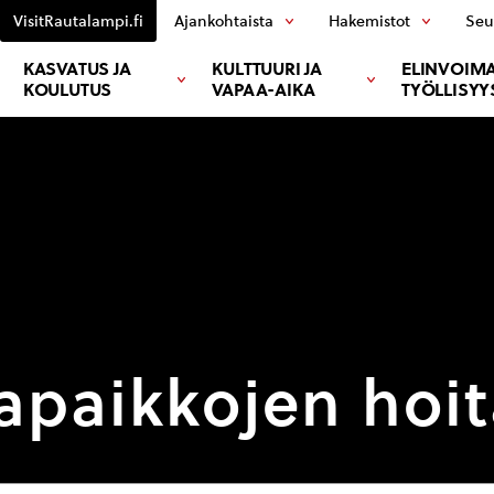
VisitRautalampi.fi
Ajankohtaista
Hakemistot
Seu
KASVATUS JA
KULTTUURI JA
ELINVOIMA
KOULUTUS
VAPAA-AIKA
TYÖLLISYY
apaikkojen hoit