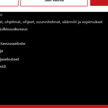
edot
fo
at, ohjelmat, ohjeet, suunnitelmat, säännöt ja sopimukset
ajulkisuuskuvaus
tavuusseloste
ja
jaselosteet
yntö