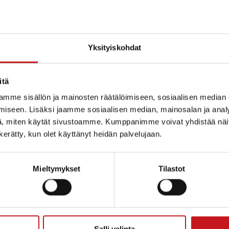
jen hoitaja
Yksityiskohdat
itä
mme sisällön ja mainosten räätälöimiseen, sosiaalisen median
iseen. Lisäksi jaamme sosiaalisen median, mainosalan ja analy
, miten käytät sivustoamme. Kumppanimme voivat yhdistää näitä t
n kerätty, kun olet käyttänyt heidän palvelujaan.
Mieltymykset
Tilastot
ammin kunta
Salli valinta