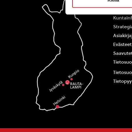
Yhteysti
Kuntain
Strategi
Asiakirj
Evästeet
Saavutet
Tietosuo
Tietosuo
Tietopy