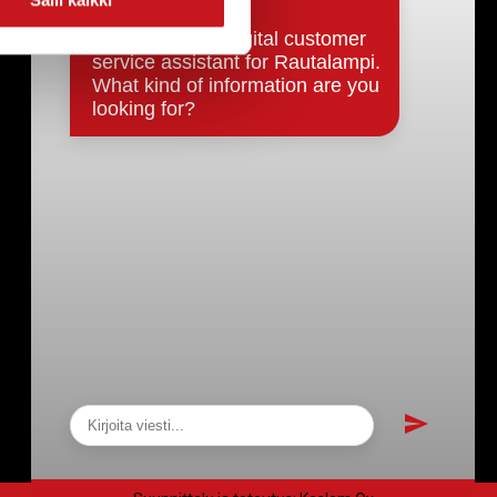
Päätökset, esityslistat & pöytäkirjat
Hallinto
Kunnanhallitus
Kunnanvaltuusto
Lautakunnat