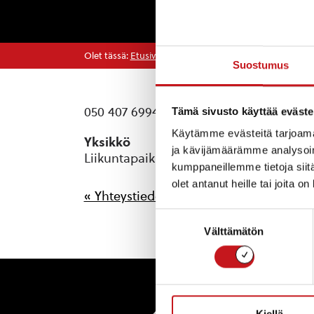
Olet tässä:
Etusivu
>
Yhteystiedot
>
Ulkoliikuntapaikko
Suostumus
050 407 6994
Tämä sivusto käyttää eväste
Käytämme evästeitä tarjoama
Yksikkö
ja kävijämäärämme analysoim
Liikuntapaikat, Tekninen osasto
kumppaneillemme tietoja siitä
olet antanut heille tai joita o
« Yhteystiedot
Suostumuksen
Välttämätön
valinta
Rautal
Kiellä