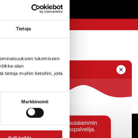
Tietoja
 ominaisuuksien tukemiseen
tiikka-alan
ietoja muihin tietoihin, joita
Markkinointi
Päätöksenteko ja lähidemokratia
Salli kaikki