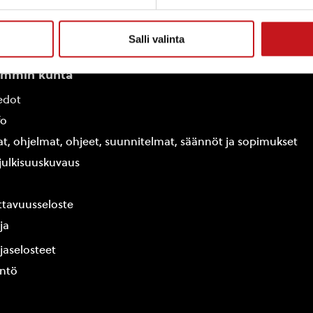
Salli valinta
ammin kunta
edot
fo
at, ohjelmat, ohjeet, suunnitelmat, säännöt ja sopimukset
ajulkisuuskuvaus
tavuusseloste
ja
jaselosteet
yntö