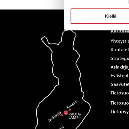
Kiellä
Rautal
Yhteysti
Kuntain
Strategi
Asiakirj
Evästeet
Saavutet
Tietosuo
Tietosuo
Tietopy