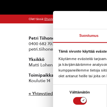
Olet tässä:
Etusivu
>
Yhteystiedot
>
Apulaisjohtaja, Ma
Suostumus
Petri Tiihonen
0400 682 703
petri.tiihonen@edu.rautalampi.fi
Tämä sivusto käyttää eväste
Käytämme evästeitä tarjoama
Yksikkö
Matti Lohen koulu
ja kävijämäärämme analysoim
kumppaneillemme tietoja siitä
Toimipaikka
olet antanut heille tai joita o
Koulutie 14
Suostumuksen
Välttämätön
valinta
« Yhteystiedot