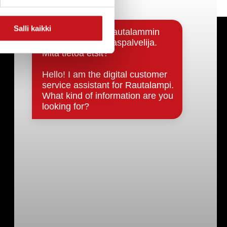
Salli kaikki
Päätöksenteko ja lähidemokratia
Päätökset, esityslistat & pöytäkirjat
Hallinto
Kunnanhallitus
Kunnanvaltuusto
Lautakunnat