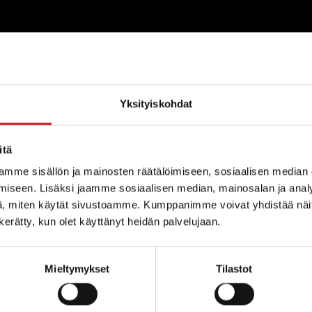
tti Lohen koulu
Yksityiskohdat
itä
mme sisällön ja mainosten räätälöimiseen, sosiaalisen median
iseen. Lisäksi jaamme sosiaalisen median, mainosalan ja analy
, miten käytät sivustoamme. Kumppanimme voivat yhdistää näitä t
n kerätty, kun olet käyttänyt heidän palvelujaan.
Mieltymykset
Tilastot