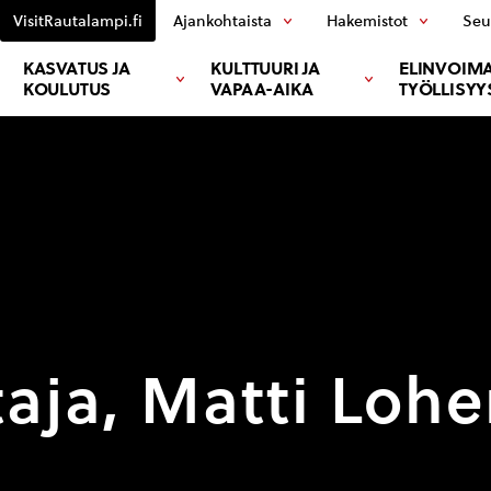
VisitRautalampi.fi
Ajankohtaista
Hakemistot
Seu
KASVATUS JA
KULTTUURI JA
ELINVOIMA
KOULUTUS
VAPAA-AIKA
TYÖLLISYY
taja, Matti Loh