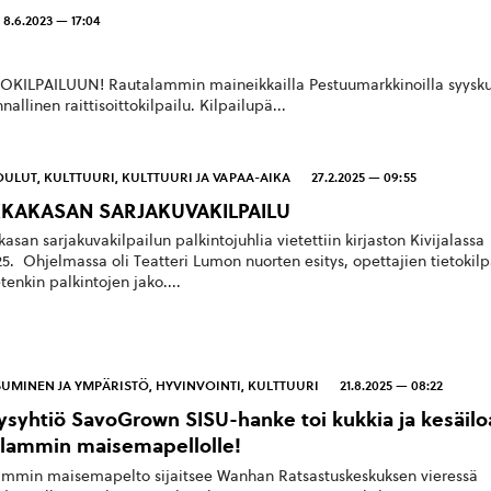
8.6.2023 — 17:04
LPAILUUN! Rautalammin maineikkailla Pestuumarkkinoilla syysk
allinen raittisoittokilpailu. Kilpailupä...
OULUT
,
KULTTUURI
,
KULTTUURI JA VAPAA-AIKA
27.2.2025 — 09:55
KKAKASAN SARJAKUVAKILPAILU
kasan sarjakuvakilpailun palkintojuhlia vietettiin kirjaston Kivijalassa
25. Ohjelmassa oli Teatteri Lumon nuorten esitys, opettajien tietokilp
tenkin palkintojen jako....
UMINEN JA YMPÄRISTÖ
,
HYVINVOINTI
,
KULTTUURI
21.8.2025 — 08:22
ysyhtiö SavoGrown SISU-hanke toi kukkia ja kesäilo
lammin maisemapellolle!
mmin maisemapelto sijaitsee Wanhan Ratsastuskeskuksen vieressä