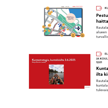
KU
Pestu
haitta
Rautala
alueen 
turvalli
EL
JA KOU
12:01
Kunta
ilta k
Rautala
kuntala
tulevais