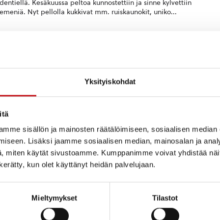
dentiellä. Kesäkuussa peltoa kunnostettiin ja sinne kylvettiin
emeniä. Nyt pellolla kukkivat mm. ruiskaunokit, uniko...
PURAHAT
,
ASUMINEN JA YMPÄRISTÖ
,
KULTTUURI
,
KULTTUURI JA VAPAA-AIKA
 — 15:37
is-Savon kotiseutuyhdistysten liiton avustukset
eututyöhön haettavissa 31.3.2026 saakka
Yksityiskohdat
2026 avustukset kotiseututyöhön ovat haettavissa. Avustuksia voivat
aikki kotiseututyötä tekevät yhdistykset. Jos mietit, voitko hakea
ta oman yhdistyksesi projektiin, ota rohkeas...
itä
mme sisällön ja mainosten räätälöimiseen, sosiaalisen median
iseen. Lisäksi jaamme sosiaalisen median, mainosalan ja analy
LTTUURI JA VAPAA-AIKA
,
MATKAILU
7.6.2021 — 09:58
, miten käytät sivustoamme. Kumppanimme voivat yhdistää näitä t
ttaista kesätekemistä heinäkuussa
n kerätty, kun olet käyttänyt heidän palvelujaan.
n Rautalammin ja Konneveden alueella toistuvat viikottaiset
palvelut. Ohjelma on voimassa heinäkuun ajan, ellei aktiviteetin
a toisin mainita. MAANANTAISIN • Klo 18 Maisemaristei...
Mieltymykset
Tilastot