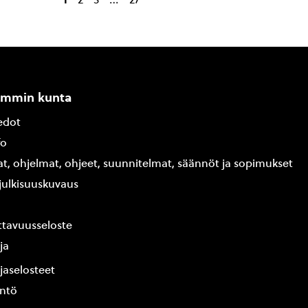
ammin kunta
edot
fo
at, ohjelmat, ohjeet, suunnitelmat, säännöt ja sopimukset
ajulkisuuskuvaus
tavuusseloste
ja
jaselosteet
yntö