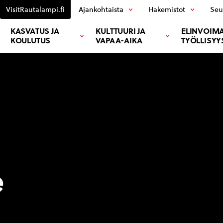
VisitRautalampi.fi
Ajankohtaista
Hakemistot
Seu
KASVATUS JA
KULTTUURI JA
ELINVOIMA
KOULUTUS
VAPAA-AIKA
TYÖLLISYY
e