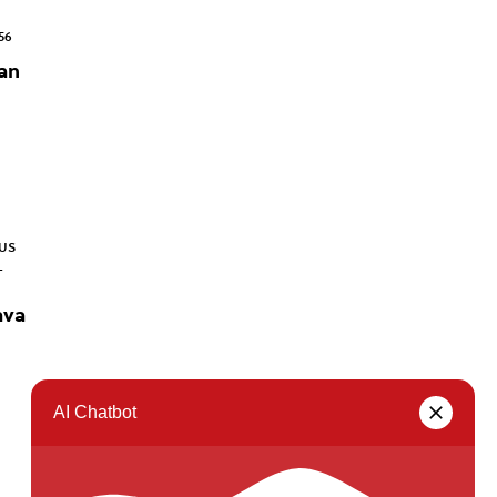
56
an
US
—
ava
Seuraava sivu →