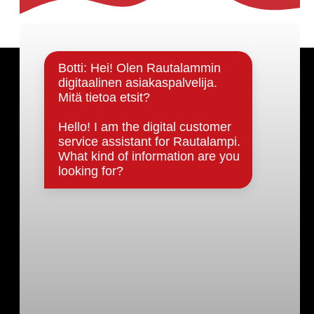
Päätöksenteko ja lähidemokratia
Päätökset, esityslistat & pöytäkirjat
Hallinto
Kunnanhallitus
Kunnanvaltuusto
Lautakunnat