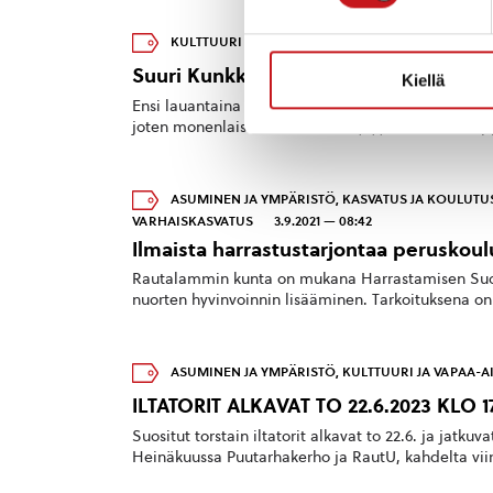
KULTTUURI JA VAPAA-AIKA
8.1.2020 — 08:38
Suuri Kunkkukirppis Rautalammilla la
Kiellä
Ensi lauantaina Matti Lohen koulun liikuntasalissa 
joten monenlaista ostettavaa löytyy varmasti. Kirp
ASUMINEN JA YMPÄRISTÖ
,
KASVATUS JA KOULUTU
VARHAISKASVATUS
3.9.2021 — 08:42
Ilmaista harrastustarjontaa peruskoulu
Rautalammin kunta on mukana Harrastamisen Suom
nuorten hyvinvoinnin lisääminen. Tarkoituksena on m
ASUMINEN JA YMPÄRISTÖ
,
KULTTUURI JA VAPAA-A
ILTATORIT ALKAVAT TO 22.6.2023 KLO 1
Suositut torstain iltatorit alkavat to 22.6. ja jatkuv
Heinäkuussa Puutarhakerho ja RautU, kahdelta viim