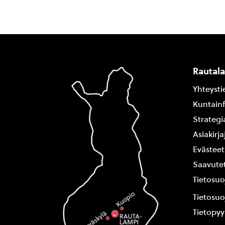
Rautal
Yhteysti
Kuntain
Strategi
Asiakirj
Evästeet
Saavutet
Tietosuo
Tietosuo
Tietopy