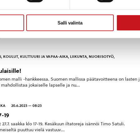
uantaina
Salli valinta
järjestetään suuri kirppis. Myyjiä on ilmoittautunut mukaan jo lähes 5
pis on avoinna lauantaina ...
S
,
KOULUT
,
KULTTUURI JA VAPAA-AIKA
,
LIIKUNTA
,
NUORISOTYÖ
,
laisille!
en malli -hankkeessa. Suomen mallissa päätavoitteena on lasten j
ahdollistaa jokaiselle lapselle ja nu...
IKA
20.6.2023 — 08:23
7-19
at 27.7. saakka klo 17-19. Kesäkuun iltatoreja isännöi Timo Satuli.
eiseltä puuttuu vielä vastuuv...