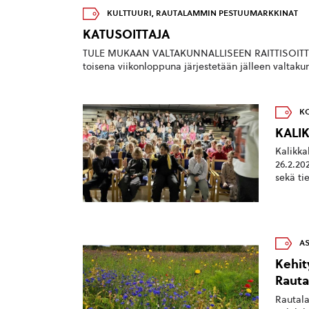
KULTTUURI
,
RAUTALAMMIN PESTUUMARKKINAT
KATUSOITTAJA
TULE MUKAAN VALTAKUNNALLISEEN RAITTISOITTOKI
toisena viikonloppuna järjestetään jälleen valtakunn
K
KALI
Kalikka
26.2.20
sekä tie
AS
Kehit
Rauta
Rautala