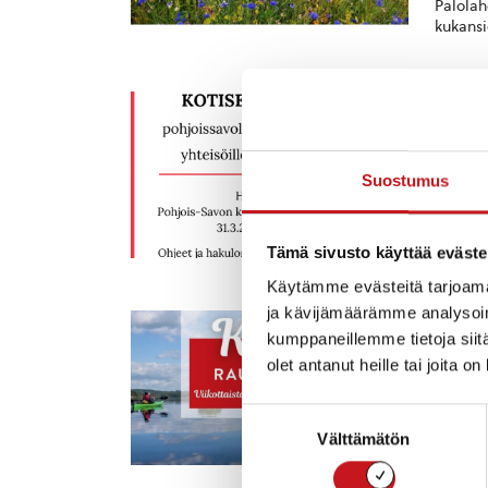
Palolah
kukansi
A
26.1.2026
Pohjo
kotis
Suostumus
Vuoden 
hakea k
avustus
Tämä sivusto käyttää eväste
Käytämme evästeitä tarjoama
ja kävijämäärämme analysoim
KU
kumppaneillemme tietoja siitä
Viiko
olet antanut heille tai joita o
Kesäaja
ohjelma
Suostumuksen
kohdall
Välttämätön
valinta