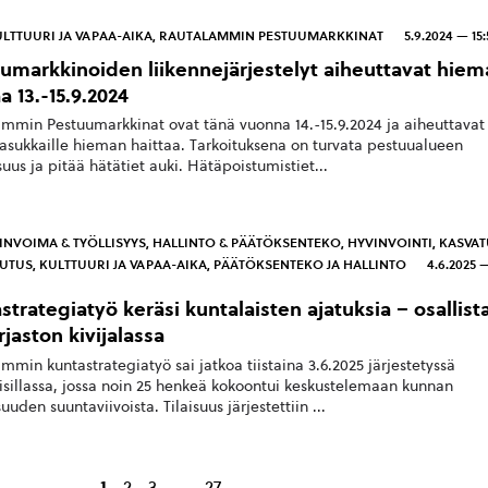
LTTUURI JA VAPAA-AIKA
,
RAUTALAMMIN PESTUUMARKKINAT
5.9.2024 — 15:
umarkkinoiden liikennejärjestelyt aiheuttavat hiem
a 13.-15.9.2024
mmin Pestuumarkkinat ovat tänä vuonna 14.-15.9.2024 ja aiheuttavat
asukkaille hieman haittaa. Tarkoituksena on turvata pestuualueen
suus ja pitää hätätiet auki. Hätäpoistumistiet...
INVOIMA & TYÖLLISYYS
,
HALLINTO & PÄÄTÖKSENTEKO
,
HYVINVOINTI
,
KASVAT
LUTUS
,
KULTTUURI JA VAPAA-AIKA
,
PÄÄTÖKSENTEKO JA HALLINTO
4.6.2025 
strategiatyö keräsi kuntalaisten ajatuksia – osallist
irjaston kivijalassa
mmin kuntastrategiatyö sai jatkoa tiistaina 3.6.2025 järjestetyssä
isillassa, jossa noin 25 henkeä kokoontui keskustelemaan kunnan
uuden suuntaviivoista. Tilaisuus järjestettiin ...
…
1
2
3
27