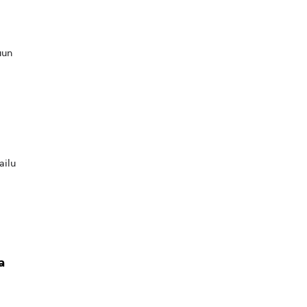
uun
ailu
a