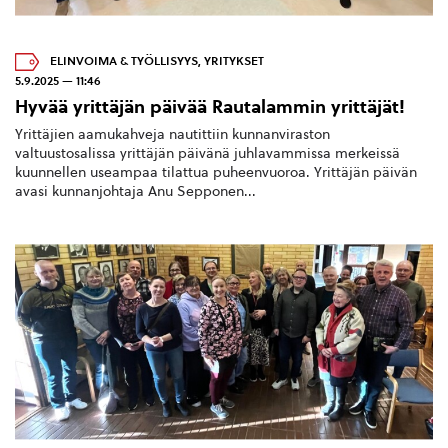
ELINVOIMA & TYÖLLISYYS
,
YRITYKSET
5.9.2025 — 11:46
Hyvää yrittäjän päivää Rautalammin yrittäjät!
Yrittäjien aamukahveja nautittiin kunnanviraston
valtuustosalissa yrittäjän päivänä juhlavammissa merkeissä
kuunnellen useampaa tilattua puheenvuoroa. Yrittäjän päivän
avasi kunnanjohtaja Anu Sepponen...