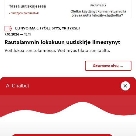
ELINVOIMA & TYÖLLISYYS
,
YRITYKSET
7.10.2024 — 13:11
Rautalammin lokakuun uutiskirje ilmestynyt
Voit lukea sen selaimessa. Voit myös tilata sen täältä.
Seuraava sivu →
1
2
3
…
5
Rautalammin kunta
Yhteystiedot
Kuntainfo