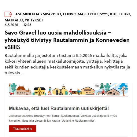
ASUMINEN JA YMPÄRISTÖ
,
ELINVOIMA & TYÖLLISYYS
,
KULTTUURI
,
MATKAILU
,
YRITYKSET
6.5.2026 — 12:23
Savo Gravel luo uusia mahdollisuuksia –
yhteistyö tiivistyy Rautalammin ja Konneveden
välillä
Rautalammilla järjestettiin tiistaina 5.5.2026 matkailuilta, joka
kokosi yhteen alueen matkailutoimijoita, yrittäjiä, kehittäjiä
sekä kuntien edustajia keskustelemaan matkailun nykytilasta ja
tulevais...