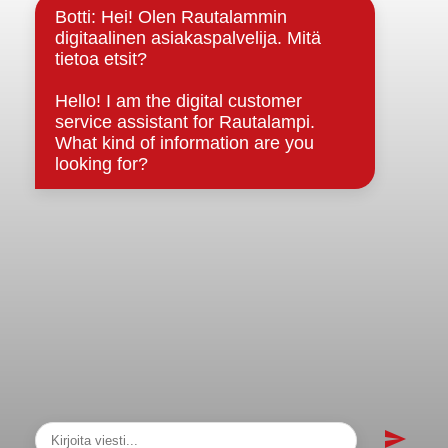
Strategiat, ohjelmat, ohjeet, suunnitelmat, säännöt ja
sopimukset
Asiakirjajulkisuuskuvaus
Evästeet
Saavutettavuusseloste
Tietosuoja
Tietosuojaselosteet
Tietopyyntö
Päätöksenteko ja lähidemokratia
Päätökset, esityslistat & pöytäkirjat
Hallinto
Kunnanhallitus
Kunnanvaltuusto
Lautakunnat