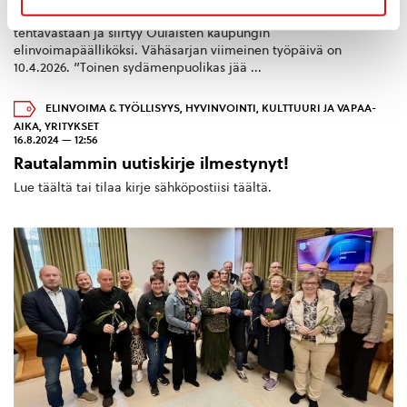
Elinkeinoasiantuntija Tuomo Vähäsarja on irtisanoutunut
tehtävästään ja siirtyy Oulaisten kaupungin
elinvoimapäälliköksi. Vähäsarjan viimeinen työpäivä on
10.4.2026. ”Toinen sydämenpuolikas jää ...
ELINVOIMA & TYÖLLISYYS
,
HYVINVOINTI
,
KULTTUURI JA VAPAA-
AIKA
,
YRITYKSET
16.8.2024 — 12:56
Rautalammin uutiskirje ilmestynyt!
Lue täältä tai tilaa kirje sähköpostiisi täältä.