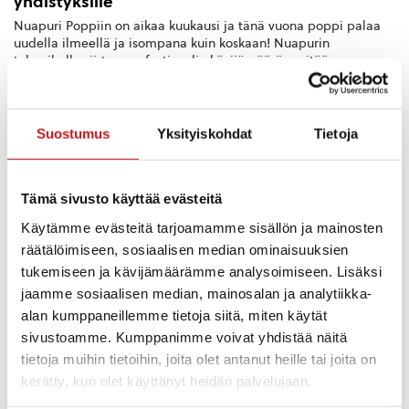
yhdistyksille
Nuapuri Poppiin on aikaa kuukausi ja tänä vuona poppi palaa
uudella ilmeellä ja isompana kuin koskaan! Nuapurin
takapihalle siirtyneen festivaalin kävijämäärä pyritään
tuplaamaan ja nyt tähän on mahdo...
Suostumus
Yksityiskohdat
Tietoja
Tämä sivusto käyttää evästeitä
Käytämme evästeitä tarjoamamme sisällön ja mainosten
räätälöimiseen, sosiaalisen median ominaisuuksien
tukemiseen ja kävijämäärämme analysoimiseen. Lisäksi
jaamme sosiaalisen median, mainosalan ja analytiikka-
alan kumppaneillemme tietoja siitä, miten käytät
sivustoamme. Kumppanimme voivat yhdistää näitä
ASUMINEN JA YMPÄRISTÖ
,
ELINVOIMA & TYÖLLISYYS
,
YRITYKSET
tietoja muihin tietoihin, joita olet antanut heille tai joita on
26.8.2025 — 15:42
kerätty, kun olet käyttänyt heidän palvelujaan.
Elokuun uutiskirje ilmestynyt