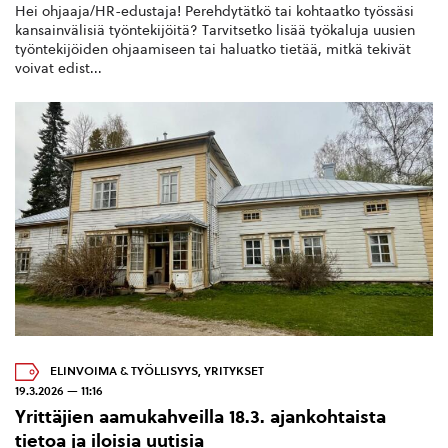
Hei ohjaaja/HR-edustaja! Perehdytätkö tai kohtaatko työssäsi
kansainvälisiä työntekijöitä? Tarvitsetko lisää työkaluja uusien
työntekijöiden ohjaamiseen tai haluatko tietää, mitkä tekivät
voivat edist...
ELINVOIMA & TYÖLLISYYS
,
YRITYKSET
19.3.2026 — 11:16
Yrittäjien aamukahveilla 18.3. ajankohtaista
tietoa ja iloisia uutisia