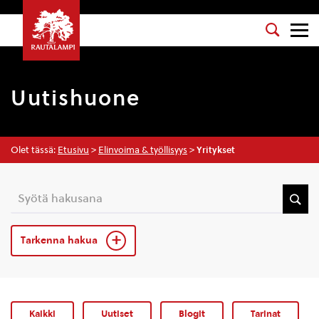
Uutishuone
Olet tässä:
Etusivu
>
Elinvoima & työllisyys
>
Yritykset
Tarkenna hakua
Kaikki
Uutiset
Blogit
Tarinat