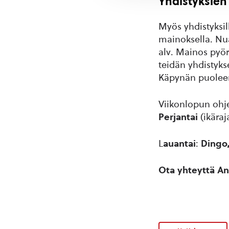
Yhdistyksien
Myös yhdistyksi
mainoksella. Nua
alv. Mainos pyör
teidän yhdistyks
Käpynän puoleen.
Viikonlopun ohj
Perjantai
(ikäraj
L
auantai
:
Dingo,
Ota yhteyttä An