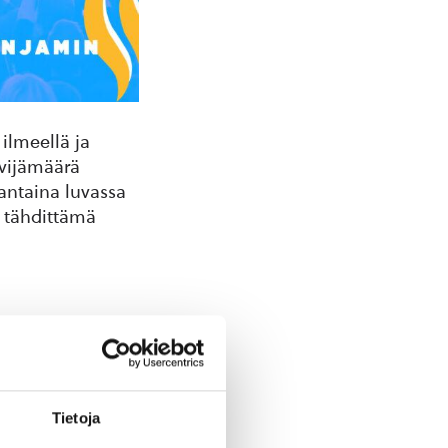
ilmeellä ja
ävijämäärä
antaina luvassa
n tähdittämä
e sopivimman ja
.
Tietoja