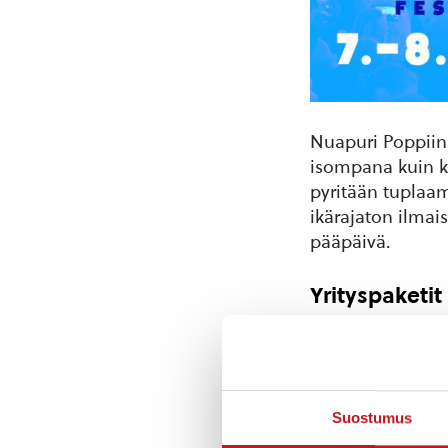
Nuapuri Poppiin 
isompana kuin ko
pyritään tuplaa
ikärajaton ilmai
pääpäivä.
Yrityspaketit
Nuapuri myy yrity
mahdollisuus on 
Suostumus
Paketti 1