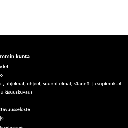
ammin kunta
edot
fo
at, ohjelmat, ohjeet, suunnitelmat, säännöt ja sopimukset
ajulkisuuskuvaus
tavuusseloste
ja
jaselosteet