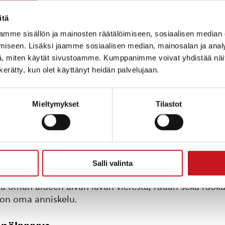
inos joko neljään osaan tai puoliksi toisen yrityksen 
itä
a tai 1 vip-lippu lauantaille.
mme sisällön ja mainosten räätälöimiseen, sosiaalisen median
iseen. Lisäksi jaamme sosiaalisen median, mainosalan ja analy
, miten käytät sivustoamme. Kumppanimme voivat yhdistää näitä t
n kerätty, kun olet käyttänyt heidän palvelujaan.
en mainos
a tai 2 vip-lippua lauantaille.
Mieltymykset
Tilastot
os tai oma video screenille (max 13sek)
ua tai 4-vip lippua lauantaille
itettu mainoslakana.
Salli valinta
ää oman alueen aivan lavan vierestä, ruuan sekä ruok
on oma anniskelu.