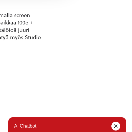
malla screen
aikkaa 100e +
älöidä juuri
äntyä myös Studio