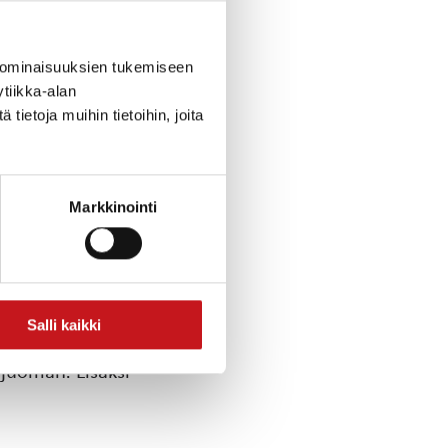
kanssa
 ominaisuuksien tukemiseen
tiikka-alan
ietoja muihin tietoihin, joita
Markkinointi
Salli kaikki
ajuoman. Lisäksi