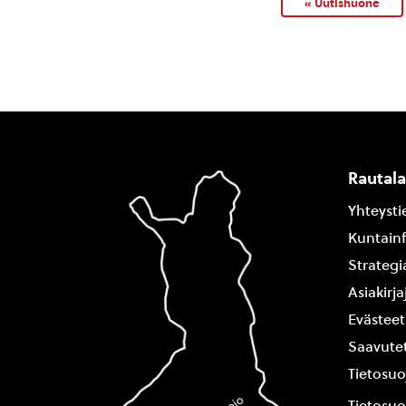
« Uutishuone
Rautal
Yhteysti
Kuntain
Strategi
Asiakirj
Evästeet
Saavutet
Tietosuo
Tietosuo