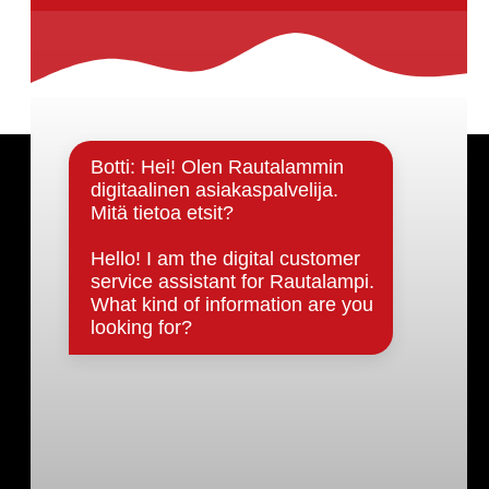
Päätöksenteko ja lähidemokratia
Päätökset, esityslistat & pöytäkirjat
Hallinto
Kunnanhallitus
Kunnanvaltuusto
Lautakunnat