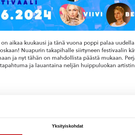
on aikaa kuukausi ja tänä vuona poppi palaa uudella 
skaan! Nuapurin takapihalle siirtyneen festivaalin k
maan ja nyt tähän on mahdollista päästä mukaan. Perj
stapahtuma ja lauantaina neljän huippuluokan artisti
ksille kolmea erilaista pakettia joista voi valita teill
myös miettiä juuri teidän yritykselle sopivaa pakettia
Yksityiskohdat