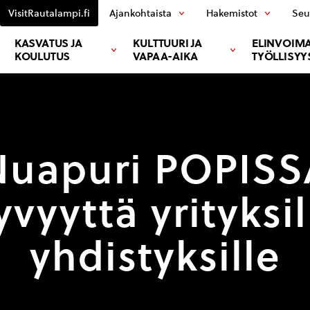
VisitRautalampi.fi
Ajankohtaista
Hakemistot
Seu
KASVATUS JA
KULTTUURI JA
ELINVOIMA
KOULUTUS
VAPAA-AIKA
TYÖLLISYY
Nuapuri POPISS
vyyttä yrityksil
yhdistyksille