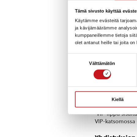
Jaettu screen ma
Tämä sivusto käyttää eväste
2 normaalia lippu
Käytämme evästeitä tarjoama
400€ +alv
ja kävijämäärämme analysoim
kumppaneillemme tietoja siitä
Paketti 2
olet antanut heille tai joita o
Täysin oma scre
4 normaalia lippu
Suostumuksen
600€ + alv
Välttämätön
valinta
Paketti 3
Oma screen main
8 normaalia lipp
Nuapurille toim
Kiellä
1000€ + alv
VIP-lippu sisält
VIP-katsomossa 