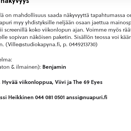
 näkyvyys
llä on mahdollisuus saada näkyvyyttä tapahtumassa o
puri myy yhdistyksille neljään osaan jaettua mainosp
ii screenillä koko viikonlopun ajan. Voimme myös räät
elle sopivan näköisen paketin. Sisällön teossa voi kä
 (Ville@studiokapyna.fi, p. 0449213730)
elma:
aton & ilmainen):
Benjamin
 Hyvää viikonloppua, Viivi ja The 69 Eyes
ssi Heikkinen 044 081 0501 anssi@nuapuri.fi