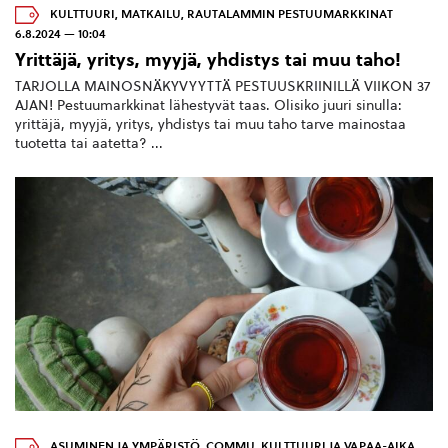
KULTTUURI
,
MATKAILU
,
RAUTALAMMIN PESTUUMARKKINAT
6.8.2024 — 10:04
Yrittäjä, yritys, myyjä, yhdistys tai muu taho!
TARJOLLA MAINOSNÄKYVYYTTÄ PESTUUSKRIINILLÄ VIIKON 37
AJAN! Pestuumarkkinat lähestyvät taas. Olisiko juuri sinulla:
yrittäjä, myyjä, yritys, yhdistys tai muu taho tarve mainostaa
tuotetta tai aatetta? ...
ASUMINEN JA YMPÄRISTÖ
,
COMMU
,
KULTTUURI JA VAPAA-AIKA