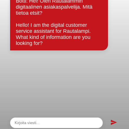
sopimukset
Asiakirjajulkisuuskuvaus
Evästeet
Saavutettavuusseloste
Tietosuoja
Tietosuojaselosteet
Tietopyyntö
Päätöksenteko ja lähidemokratia
Päätökset, esityslistat & pöytäkirjat
Hallinto
Kunnanhallitus
Kunnanvaltuusto
Lautakunnat