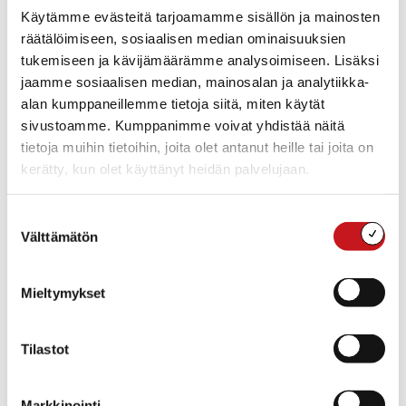
19.2.2026 — 09:00
Käytämme evästeitä tarjoamamme sisällön ja mainosten
Varaa käyttöösi Käpynäkota Turkkilanvuorella
räätälöimiseen, sosiaalisen median ominaisuuksien
Turkkilanvuorella on ihastuttava kota, mitä voi kuka tahansa
tukemiseen ja kävijämäärämme analysoimiseen. Lisäksi
vuokrata käyttöönsä! Vieressä on oiva pulkkamäki, luistelukenttä
jaamme sosiaalisen median, mainosalan ja analytiikka-
ja nyt lyhyt latukin ja aivan kylän ytimessä! Muut retkeilyreitit,
alan kumppaneillemme tietoja siitä, miten käytät
ulkoilu...
sivustoamme. Kumppanimme voivat yhdistää näitä
tietoja muihin tietoihin, joita olet antanut heille tai joita on
kerätty, kun olet käyttänyt heidän palvelujaan.
Suostumuksen
Välttämätön
valinta
Mieltymykset
Tilastot
KULTTUURI
,
KULTTUURI JA VAPAA-AIKA
,
RAUTALAMMIN
PESTUUMARKKINAT
,
YRITYKSET
Markkinointi