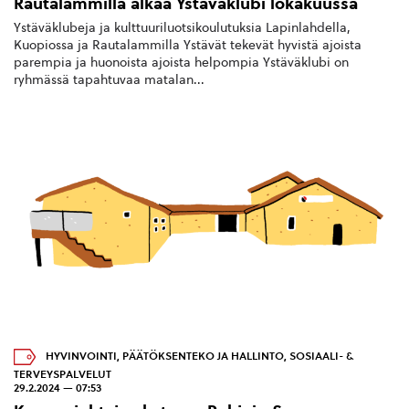
Rautalammilla alkaa Ystäväklubi lokakuussa
Ystäväklubeja ja kulttuuriluotsikoulutuksia Lapinlahdella,
Kuopiossa ja Rautalammilla Ystävät tekevät hyvistä ajoista
parempia ja huonoista ajoista helpompia Ystäväklubi on
ryhmässä tapahtuvaa matalan...
HYVINVOINTI
,
PÄÄTÖKSENTEKO JA HALLINTO
,
SOSIAALI- &
TERVEYSPALVELUT
29.2.2024 — 07:53