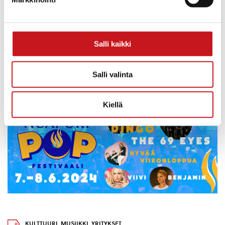
14.9.2025 — 14:34
Pestuugaalassa palkittiin yhdeksäntoista
rautalampilaista
Rautalammin pestuugaala järjestettiin tänä vuonna toisen
Salli kaikki
kerran ja yleisöä oli mukavasti seuraamassa tilaisuutta
pestuulavalla. Näin laitamme hyvää kiertoon ja jakoon! Gaalan
juonsi mallikkaasti...
Salli valinta
Kiellä
KULTTUURI
,
MUSIIKKI
,
YRITYKSET