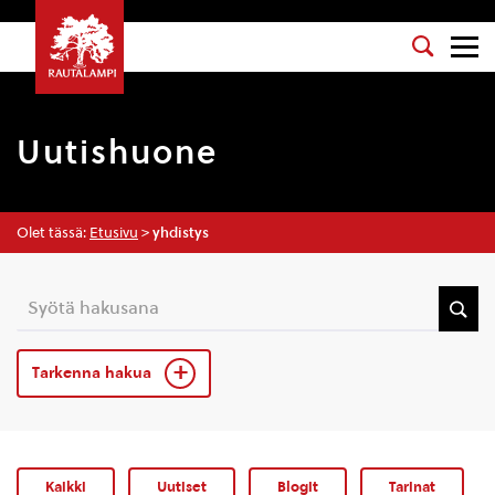
Uutishuone
Olet tässä:
Etusivu
>
yhdistys
Tarkenna hakua
Kaikki
Uutiset
Blogit
Tarinat