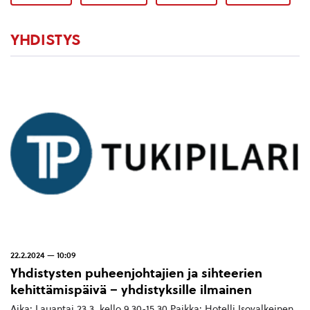
YHDISTYS
22.2.2024 — 10:09
Yhdistysten puheenjohtajien ja sihteerien
kehittämispäivä – yhdistyksille ilmainen
Aika: Lauantai 23.3. kello 9.30-15.30 Paikka: Hotelli Isovalkeinen