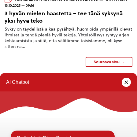
13.10.2025 — 09:16
3 hyvän mielen haastetta – tee tänä syksynä
yksi hyvä teko
Syksy on täydellistä aikaa pysähtyä, huomioida ympärillä olevat
ihmiset ja tehdä pieniä hyviä tekoja. Yhteisöllisyys syntyy arjen
kohtaamisista ja siitä, että välitämme toisistamme, oli kyse
sitten na...
Seuraava sivu →
1
2
3
4
Rautalammin kunta
Yhteystiedot
Kuntainfo
Strategiat, ohjelmat, ohjeet, suunnitelmat, säännöt ja