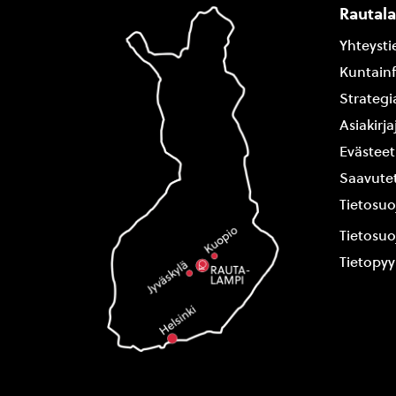
Rautal
Yhteysti
Kuntain
Strategi
Asiakirj
Evästeet
Saavutet
Tietosuo
Tietosuo
Tietopy