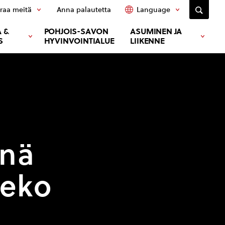
raa meitä
Anna palautetta
Language
 &
POHJOIS-SAVON
ASUMINEN JA
S
HYVINVOINTIALUE
LIIKENNE
änä
teko