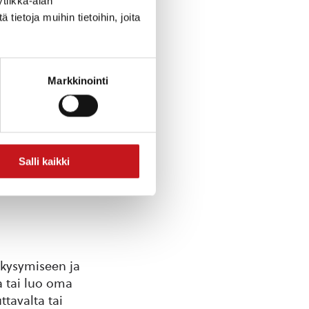
tiikka-alan
a tuovat hyvää
ietoja muihin tietoihin, joita
Markkinointi
ellä voi olla.
jon
Salli kaikki
nka kohtaat ja
 kysymiseen ja
a tai luo oma
tavalta tai