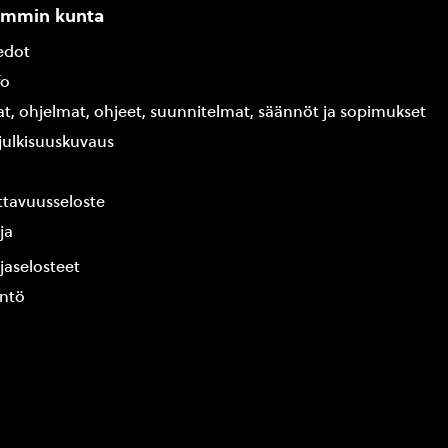
ammin kunta
edot
fo
at, ohjelmat, ohjeet, suunnitelmat, säännöt ja sopimukset
ajulkisuuskuvaus
tavuusseloste
ja
jaselosteet
yntö