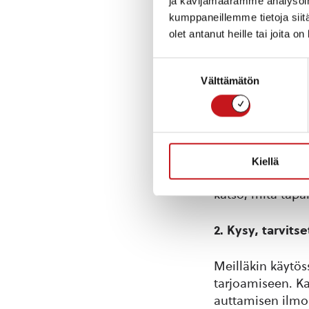
ja kävijämäärämme analysoim
Haastamme kaikk
kumppaneillemme tietoja siitä
olet antanut heille tai joita o
mieltä sekä autta
Suostumuksen
Tässä kolme hyv
Välttämätön
valinta
1. Tervehdi naap
Usein arjen kiire
Katseen kohtaam
Kiellä
valoisamman. Lok
katso, mitä tapa
2. Kysy, tarvits
Meilläkin käytö
tarjoamiseen. Ka
auttamisen ilmoi