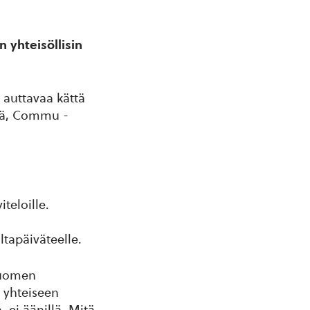
 yhteisöllisin
 auttavaa kättä
llä, Commu -
teloille.
ltapäiväteelle.
Suomen
€ yhteiseen
, ei äänillä. Mitä