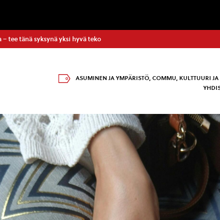
 – tee tänä syksynä yksi hyvä teko
ASUMINEN JA YMPÄRISTÖ
,
COMMU
,
KULTTUURI JA
YHDI