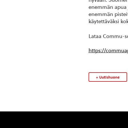
enemmän apua ja
enemmän pisteitä
käytettäväksi ko
Lataa Commu-sov
https://commuap
« Uutishuone