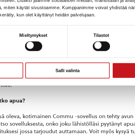
iseen. Lisäksi jaamme sosiaalisen median, mainosalan ja analy
i asukkaamme mukaan tekemään pieniä tekoja, jotk
, miten käytät sivustoamme. Kumppanimme voivat yhdistää näitä t
n kerätty, kun olet käyttänyt heidän palvelujaan.
jalle että autettavalle.
än mielen haastetta!
Mieltymykset
Tilastot
uria
issä unohtuu, kuinka suuri vaikutus pienellä tervehdyks
inen ja suotu hymy voivat tehdä jonkun päivästä pal
Salli valinta
akuun aikana kokeile tervehtiä jokaista naapuria, jo
htuu!
etko apua?
ssä oleva, kotimainen Commu -sovellus on tehty avun
tso sovelluksesta, onko joku lähistölläsi pyytänyt apu
tuksesi jossa tarjoudut auttamaan. Voit myös kysyä tut