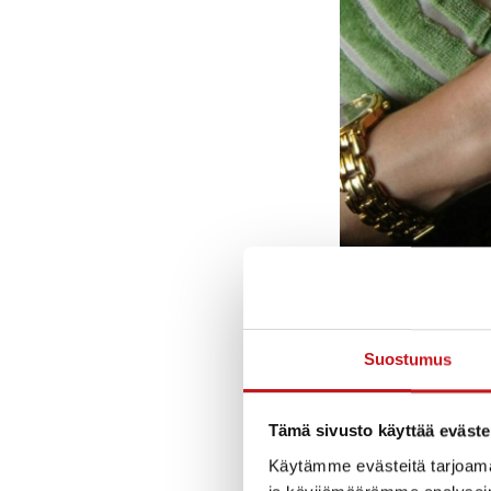
Suostumus
Syksy on täydell
Tämä sivusto käyttää eväste
pieniä hyviä teko
toisistamme, oli
Käytämme evästeitä tarjoama