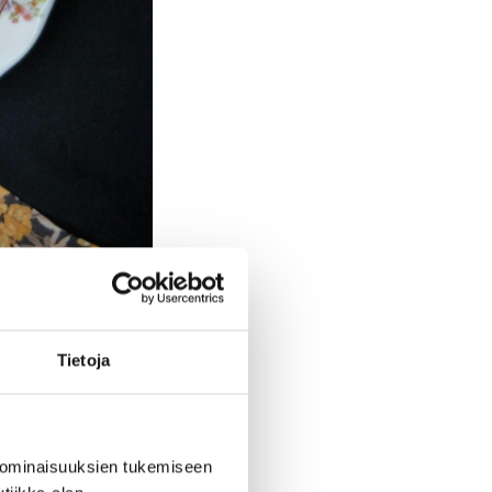
Tietoja
et ja tehdä
että välitämme
 ominaisuuksien tukemiseen