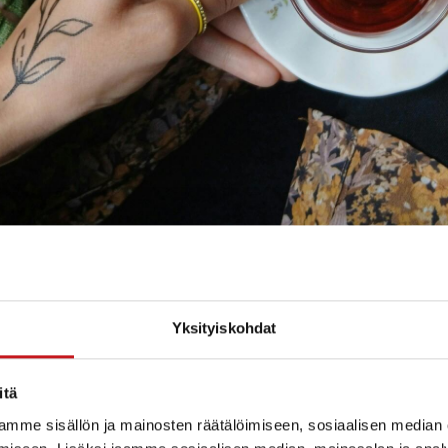
Yksityiskohdat
istä aikaa pysähtyä, huomioida ympärillä olevat ihmis
itä
ja. Yhteisöllisyys syntyy arjen kohtaamisista ja siitä, 
 kyse sitten naapurista, tutusta tai tuntemattomasta.
mme sisällön ja mainosten räätälöimiseen, sosiaalisen median