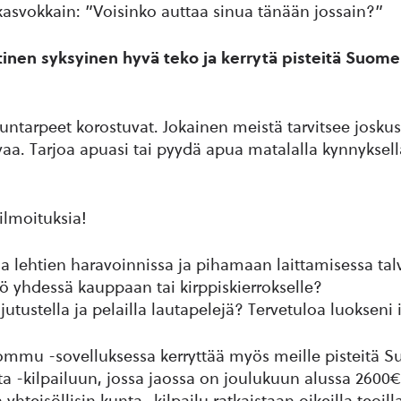
kasvokkain: ”Voisinko auttaa sinua tänään jossain?”
tinen syksyinen hyvä teko ja kerrytä pisteitä Suomen
vuntarpeet korostuvat. Jokainen meistä tarvitsee joskus
vaa. Tarjoa apuasi tai pyydä apua matalalla kynnykse
ilmoituksia!
a lehtien haravoinnissa ja pihamaan laittamisessa talvi
 yhdessä kauppaan tai kirppiskierrokselle?
jutustella ja pelailla lautapelejä? Tervetuloa luokseni i
ommu -sovelluksessa kerryttää myös meille pisteitä 
nta -kilpailuun, jossa jaossa on joulukuun alussa 2600
teisöllisin kunta -kilpailu ratkaistaan oikeilla teoilla