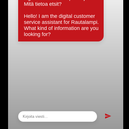
Päätöksenteko ja lähidemokratia
Päätökset, esityslistat & pöytäkirjat
Hallinto
Kunnanhallitus
Kunnanvaltuusto
Lautakunnat