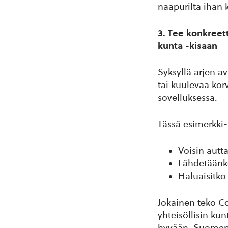
naapurilta ihan 
3. Tee konkreet
kunta -kisaan
Syksyllä arjen a
tai kuulevaa kor
sovelluksessa.
Tässä esimerkki-
Voisin autta
Lähdetäänkö
Haluaisitko 
Jokainen teko C
yhteisöllisin ku
hyvään. Suomen yh