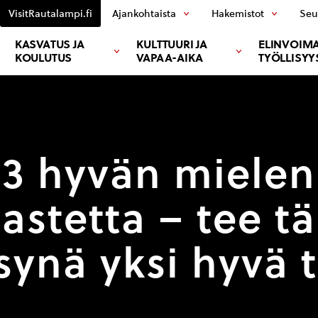
VisitRautalampi.fi
Ajankohtaista
Hakemistot
Seu
KASVATUS JA
KULTTUURI JA
ELINVOIMA
KOULUTUS
VAPAA-AIKA
TYÖLLISYY
3 hyvän mielen
astetta – tee t
synä yksi hyvä 