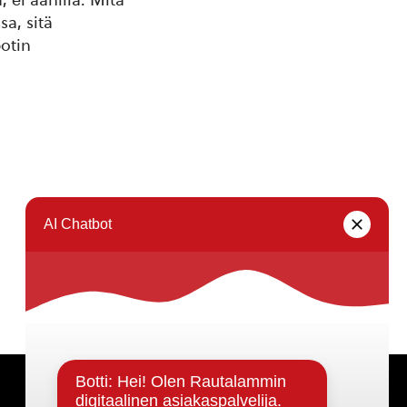
a, sitä
otin