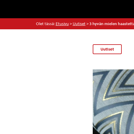
Olet tässä:
Etusivu
>
Uutiset
>
3 hyvän mielen haastetta
Uutiset